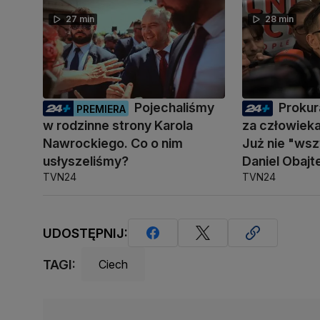
27 min
28 min
Pojechaliśmy
Prokur
PREMIERA
w rodzinne strony Karola
za człowiek
Nawrockiego. Co o nim
Już nie "ws
usłyszeliśmy?
Daniel Obajt
TVN24
TVN24
UDOSTĘPNIJ:
TAGI:
Ciech