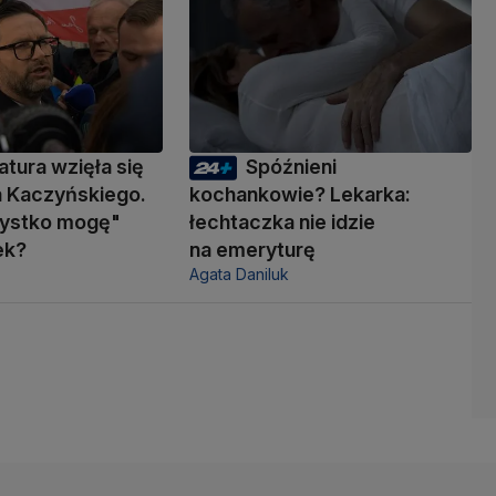
atura wzięła się
Spóźnieni
a Kaczyńskiego.
kochankowie? Lekarka:
zystko mogę"
łechtaczka nie idzie
ek?
na emeryturę
Agata Daniluk