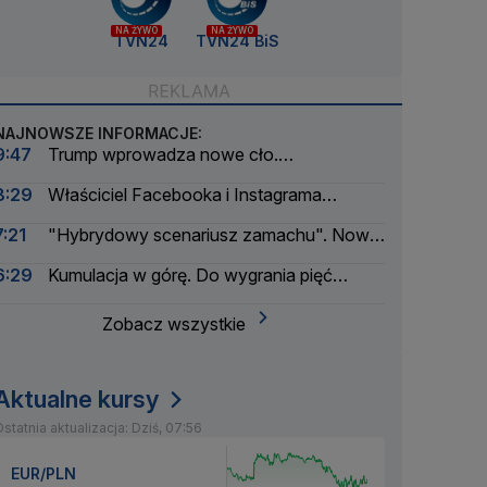
NA ŻYWO
NA ŻYWO
TVN24
TVN24 BiS
NAJNOWSZE INFORMACJE:
9:47
Trump wprowadza nowe cło.
Rozporządzenie podpisane
8:29
Właściciel Facebooka i Instagrama
ukarany. Musi zapłacić ogromną kwotę
7:21
"Hybrydowy scenariusz zamachu". Nowe
informacje w sprawie drona na lotnisku
6:29
Kumulacja w górę. Do wygrania pięć
milionów złotych
Zobacz wszystkie
Aktualne kursy
statnia aktualizacja: Dziś, 07:56
EUR/PLN