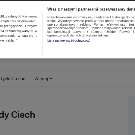
Wraz z naszymi partnerami przetwarzamy dane
161
Zaufanych Partnerów
Przechowywanie informacji na urządzeniu lub dostęp do nich.
treści. Wykorzystywanie profili w celu doboru spersonalizo
ządzeniu użytkownika i
spersonalizowanych reklam. Pomiar efektywności treś
bu przeglądania. Odbywa
spersonalizowanych reklam. Pomiar efektywności reklam. 
ania przechowywanych w
lub kombinacji danych z różnych źródeł. Rozwój i 
ograniczonych danych do wyboru reklam.
zetwarzaniu w oparciu o
ie i reklam”.
Lista partnerów (dostawców)
Rynki
Dla firm
Więcej
łdy Ciech