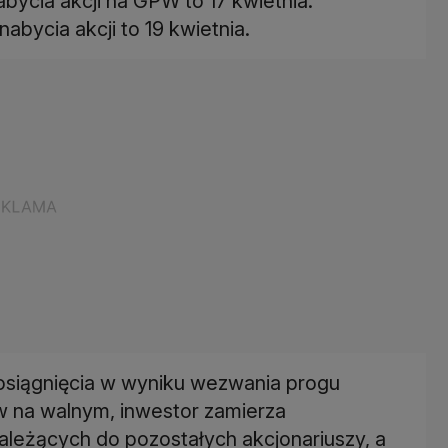
bycia akcji na GPW to 17 kwietnia.
osiągnięcia w wyniku wezwania progu
ów na walnym, inwestor zamierza
leżących do pozostałych akcjonariuszy, a