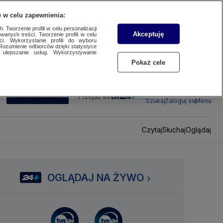
 w celu zapewnienia:
 Tworzenie profili w celu personalizacji
Akceptuję
wanych treści. Tworzenie profili w celu
ci. Wykorzystanie profili do wyboru
Rozumienie odbiorców dzięki statystyce
ulepszanie usług. Wykorzystywanie
Pokaż cele
SUBSKRYBUJ
Przejdź do
Szukaj
Zaloguj się
Menu
Czytaj
Słuchaj
Oglądaj
OGLĄDAJ NA ŻYWO