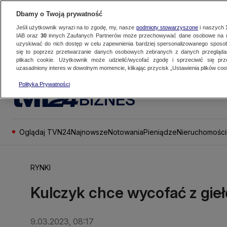
Dbamy o Twoją prywatność
Jeśli użytkownik wyrazi na to zgodę, my, nasze
podmioty stowarzyszone
i naszych
IAB oraz
30
innych Zaufanych Partnerów może przechowywać dane osobowe na ur
uzyskiwać do nich dostęp w celu zapewnienia bardziej spersonalizowanego sposo
się to poprzez przetwarzanie danych osobowych zebranych z danych przegląd
plikach cookie. Użytkownik może udzielić/wycofać zgodę i sprzeciwić się pr
uzasadniony interes w dowolnym momencie, klikając przycisk „Ustawienia plików cook
Polityka Prywatności
BIZNES
Oglądaj TVN24
Najnowsze
Notowania
Pieniądze
Nieruchomości
RYNKI
Kulczyk chce wycofać z gie
9.03.2023, 08:17