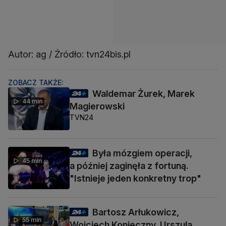
Autor: ag / Źródło: tvn24bis.pl
ZOBACZ TAKŻE:
Waldemar Żurek, Marek
44 min
Magierowski
TVN24
Była mózgiem operacji,
45 min
a później zaginęła z fortuną.
"Istnieje jeden konkretny trop"
Bartosz Arłukowicz,
55 min
Wojciech Konieczny, Urszula