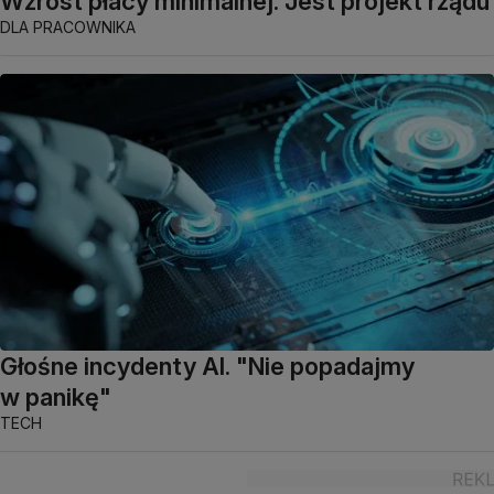
Wzrost płacy minimalnej. Jest projekt rządu
DLA PRACOWNIKA
Głośne incydenty AI. "Nie popadajmy
w panikę"
TECH