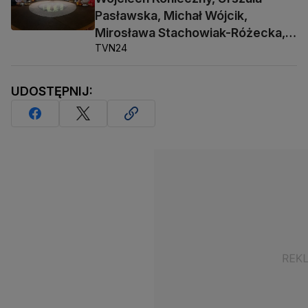
Pasławska, Michał Wójcik,
Mirosława Stachowiak-Różecka,
TVN24
Barbara Socha
UDOSTĘPNIJ: