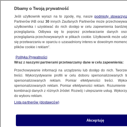
Dbamy o Twoją prywatność
Jeśli użytkownik wyrazi na to zgodę, my, nasze
podmioty stowarzys
Partnerów IAB oraz
30
innych Zaufanych Partnerów może przechowywa
BIZNES
użytkownika i uzyskiwać do nich dostęp w celu zapewnienia bardzi
przeglądania. Odbywa się to poprzez przetwarzanie danych os
przeglądania przechowywanych w plikach cookie. Użytkownik może udzie
RYNKI
się przetwarzaniu w oparciu o uzasadniony interes w dowolnym momencie
plików cookie i reklam”.
Płacimy horrendalne rachunki
Polityka Prywatności
za ogrzewanie. Tylko Czesi i Słowacy
Wraz z naszymi partnerami przetwarzamy dane w celu zapewnienia:
wydają więcej
Przechowywanie informacji na urządzeniu lub dostęp do nich. Tworzeni
treści. Wykorzystywanie profili w celu doboru spersonalizowanych tr
3.11.2015, 16:18
spersonalizowanych reklam. Pomiar efektywności treści. Wyko
spersonalizowanych reklam. Pomiar efektywności reklam. Rozumienie o
kombinacji danych z różnych źródeł. Rozwój i ulepszanie usług. Wykor
Udostępnij
do wyboru reklam.
Lista partnerów (dostawców)
Akceptuję