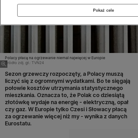
Pokaż cele
Polacy płacą na ogrzewanie niemal najwięcej w Europie
Źródło zdj. gł.: TVN24
Sezon grzewczy rozpoczęty, a Polacy muszą
liczyć się z ogromnymi wydatkami. Bo te sięgają
połowie kosztów utrzymania statystycznego
mieszkania. Oznacza to, że Polak co dziesiątą
złotówkę wydaje na energię - elektryczną, opał
czy gaz. W Europie tylko Czesi i Słowacy płacą
za ogrzewanie więcej niż my - wynika z danych
Eurostatu.