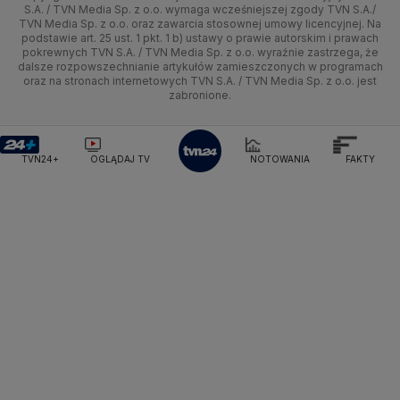
Kielce
Prognoza
Lekkoatletyka
Zdrowie
Uwaga TVN
Ministerstwo Cyfryzacji
Test zgodności
S.A. / TVN Media Sp. z o.o. wymaga wcześniejszej zgody TVN S.A./
TVN Media Sp. z o.o. oraz zawarcia stosownej umowy licencyjnej. Na
Ministerstwo Edukacji Narodowej
podstawie art. 25 ust. 1 pkt. 1 b) ustawy o prawie autorskim i prawach
Kujawsko-pomorskie
Świat
Siatkówka
Tech
HGTV
Oglądaj na TV
Ministerstwo Finansów
pokrewnych TVN S.A. / TVN Media Sp. z o.o. wyraźnie zastrzega, że
dalsze rozpowszechnianie artykułów zamieszczonych w programach
Ministerstwo Klimatu i Środowiska
Lublin
Nauka
F1
Nauka
TVN Turbo
Zrealizuj voucher
oraz na stronach internetowych TVN S.A. / TVN Media Sp. z o.o. jest
Ministerstwo Nauki i Szkolnictwa Wyższego
zabronione.
Lubuskie
Ciekawostki
Ministerstwo Sprawiedliwości
Rozrywka
TVN Style
Ministerstwo Rodziny, Pracy i Polityki Społecznej
Olsztyn
Podróże
TVN7
Ministerstwo Spraw Zagranicznych
Moskwa
TVN24+
OGLĄDAJ TV
NOTOWANIA
FAKTY
Naczelny Sąd Administracyjny
Opole
Smog
TTV
Najwyższa Izba Kontroli
Narodowe Centrum Badań i Rozwoju
Rzeszów
Narodowy Bank Polski
Narodowy Fundusz Zdrowia
Szczecin
NASA
NATO
Niemcy
Nord Stream 2
Nowa Lewica
Ordo Iuris
Organizacja Narodów Zjednoczonych
Białystok
Orlen
Parlament Europejski
Partia Demokratyczna USA
Partia Republikańska
Pentagon
Piotr Gliński
PIT
PKB Polski
PKO BP
PKP Cargo
PKP Intercity
PKP PLK
Platforma Obywatelska
PLL LOT
Poczta Polska