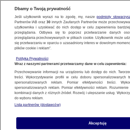
Dbamy o Twoją prywatność
Jeśli użytkownik wyrazi na to zgodę, my, nasze
podmioty stowarzys
Partnerów IAB oraz
30
innych Zaufanych Partnerów może przechowywa
BIZNES
użytkownika i uzyskiwać do nich dostęp w celu zapewnienia bardzi
przeglądania. Odbywa się to poprzez przetwarzanie danych os
przeglądania przechowywanych w plikach cookie. Użytkownik może udzie
PIENIĄDZE
się przetwarzaniu w oparciu o uzasadniony interes w dowolnym momencie
plików cookie i reklam”.
"Rekordowy przelew trafi do Polski
pod choinkę". Pieniądze z KPO
Polityka Prywatności
Wraz z naszymi partnerami przetwarzamy dane w celu zapewnienia:
na kolejnym etapie
NAJNOWSZE
Przechowywanie informacji na urządzeniu lub dostęp do nich. Tworzeni
treści. Wykorzystywanie profili w celu doboru spersonalizowanych tr
spersonalizowanych reklam. Pomiar efektywności treści. Wyko
Minister finansów: ceny energii mogą
spersonalizowanych reklam. Pomiar efektywności reklam. Rozumienie o
kombinacji danych z różnych źródeł. Rozwój i ulepszanie usług. Wykor
być zamrożone do końca 2025 roku.
do wyboru reklam.
Bon w drugiej połowie
Lista partnerów (dostawców)
NAJNOWSZE
Akceptuję
Dobre wiadomości ze sklepów.