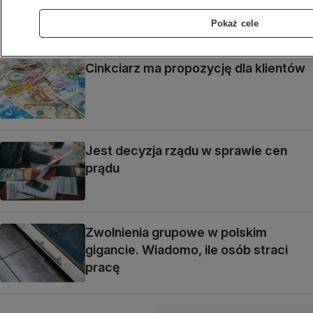
Koszyk zakupowy nieco tańszy
Pokaż cele
Cinkciarz ma propozycję dla klientów
Jest decyzja rządu w sprawie cen
prądu
Zwolnienia grupowe w polskim
gigancie. Wiadomo, ile osób straci
pracę