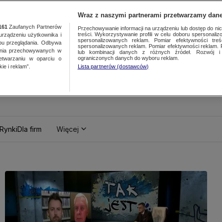
Wraz z naszymi partnerami przetwarzamy dane
161
Zaufanych Partnerów
Przechowywanie informacji na urządzeniu lub dostęp do nich.
treści. Wykorzystywanie profili w celu doboru spersonalizo
ządzeniu użytkownika i
spersonalizowanych reklam. Pomiar efektywności treś
bu przeglądania. Odbywa
spersonalizowanych reklam. Pomiar efektywności reklam. 
ania przechowywanych w
lub kombinacji danych z różnych źródeł. Rozwój i 
ograniczonych danych do wyboru reklam.
zetwarzaniu w oparciu o
ie i reklam”.
Lista partnerów (dostawców)
Rynki
Dla firm
Więcej