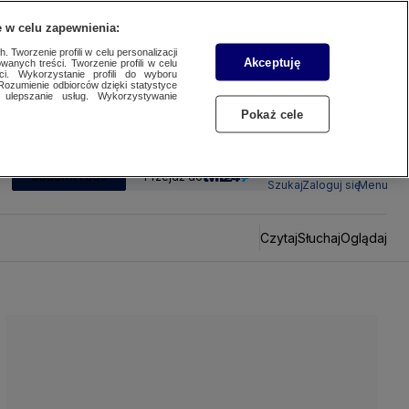
 w celu zapewnienia:
 Tworzenie profili w celu personalizacji
Akceptuję
wanych treści. Tworzenie profili w celu
ci. Wykorzystanie profili do wyboru
Rozumienie odbiorców dzięki statystyce
ulepszanie usług. Wykorzystywanie
Pokaż cele
SUBSKRYBUJ
Przejdź do
Szukaj
Zaloguj się
Menu
Czytaj
Słuchaj
Oglądaj