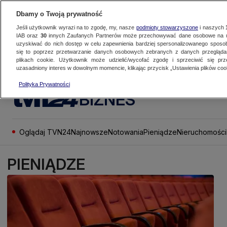
Dbamy o Twoją prywatność
Jeśli użytkownik wyrazi na to zgodę, my, nasze
podmioty stowarzyszone
i naszych
IAB oraz
30
innych Zaufanych Partnerów może przechowywać dane osobowe na ur
uzyskiwać do nich dostęp w celu zapewnienia bardziej spersonalizowanego sposo
się to poprzez przetwarzanie danych osobowych zebranych z danych przegląd
plikach cookie. Użytkownik może udzielić/wycofać zgodę i sprzeciwić się pr
uzasadniony interes w dowolnym momencie, klikając przycisk „Ustawienia plików cook
Polityka Prywatności
BIZNES
Oglądaj TVN24
Najnowsze
Notowania
Pieniądze
Nieruchomości
PIENIĄDZE