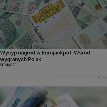
Wysyp nagród w Eurojackpot. Wśród
wygranych Polak
PIENIĄDZE