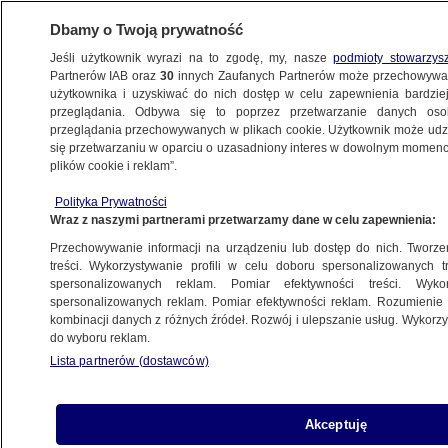
Dbamy o Twoją prywatność
Jeśli użytkownik wyrazi na to zgodę, my, nasze
podmioty stowarzys
Partnerów IAB oraz
30
innych Zaufanych Partnerów może przechowywa
BIZNES
użytkownika i uzyskiwać do nich dostęp w celu zapewnienia bardzi
przeglądania. Odbywa się to poprzez przetwarzanie danych os
przeglądania przechowywanych w plikach cookie. Użytkownik może udzie
NAJNOWSZE
się przetwarzaniu w oparciu o uzasadniony interes w dowolnym momencie
plików cookie i reklam”.
Unia Europejska wstrzyma cła odwetowe
Polityka Prywatności
Wraz z naszymi partnerami przetwarzamy dane w celu zapewnienia:
10.04.2025, 12:46
Przechowywanie informacji na urządzeniu lub dostęp do nich. Tworzeni
treści. Wykorzystywanie profili w celu doboru spersonalizowanych tr
Udostępnij
spersonalizowanych reklam. Pomiar efektywności treści. Wyko
spersonalizowanych reklam. Pomiar efektywności reklam. Rozumienie o
kombinacji danych z różnych źródeł. Rozwój i ulepszanie usług. Wykor
do wyboru reklam.
Lista partnerów (dostawców)
Akceptuję