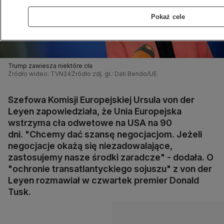
Pokaż cele
Trump zawiesza niektóre cła
Źródło wideo: TVN24
Źródło zdj. gł.: Dati Bendo/UE
Szefowa Komisji Europejskiej Ursula von der
Leyen zapowiedziała, że Unia Europejska
wstrzyma cła odwetowe na USA na 90
dni. "Chcemy dać szansę negocjacjom. Jeżeli
negocjacje okażą się niezadowalające,
zastosujemy nasze środki zaradcze" - dodała. O
"ochronie transatlantyckiego sojuszu" z von der
Leyen rozmawiał w czwartek premier Donald
Tusk.