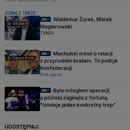
Źródło: PAP
Autorka/Autor: /ToL
ZOBACZ TAKŻE:
Waldemar Żurek, Marek
44 min
Magierowski
TVN24
Machulski mówi o relacji
1 godz 6 min
z przyrodnim bratem. To polityk
Konfederacji
Piotr Jacoń
Była mózgiem operacji,
45 min
a później zaginęła z fortuną.
"Istnieje jeden konkretny trop"
UDOSTĘPNIJ: