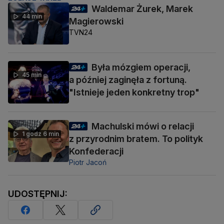
Waldemar Żurek, Marek
44 min
Magierowski
TVN24
Była mózgiem operacji,
45 min
a później zaginęła z fortuną.
"Istnieje jeden konkretny trop"
Machulski mówi o relacji
1 godz 6 min
z przyrodnim bratem. To polityk
Konfederacji
Piotr Jacoń
UDOSTĘPNIJ: