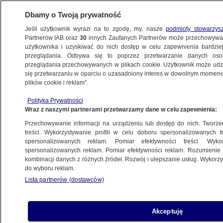
Dbamy o Twoją prywatność
Jeśli użytkownik wyrazi na to zgodę, my, nasze
podmioty stowarzys
Partnerów IAB oraz
30
innych Zaufanych Partnerów może przechowywa
BIZNES
użytkownika i uzyskiwać do nich dostęp w celu zapewnienia bardzi
przeglądania. Odbywa się to poprzez przetwarzanie danych os
przeglądania przechowywanych w plikach cookie. Użytkownik może udzie
NAJNOWSZE
się przetwarzaniu w oparciu o uzasadniony interes w dowolnym momencie
plików cookie i reklam”.
"Kryzys energetyczny i humanitarny".
Polityka Prywatności
Prezydentka wskazała winnego
Wraz z naszymi partnerami przetwarzamy dane w celu zapewnienia:
Przechowywanie informacji na urządzeniu lub dostęp do nich. Tworzeni
9.01.2025, 12:59
treści. Wykorzystywanie profili w celu doboru spersonalizowanych tr
spersonalizowanych reklam. Pomiar efektywności treści. Wyko
spersonalizowanych reklam. Pomiar efektywności reklam. Rozumienie o
Udostępnij
kombinacji danych z różnych źródeł. Rozwój i ulepszanie usług. Wykor
do wyboru reklam.
Lista partnerów (dostawców)
Akceptuję