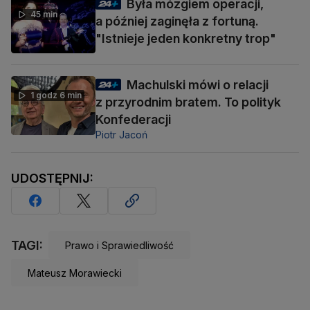
Była mózgiem operacji,
45 min
a później zaginęła z fortuną.
"Istnieje jeden konkretny trop"
Machulski mówi o relacji
1 godz 6 min
z przyrodnim bratem. To polityk
Konfederacji
Piotr Jacoń
UDOSTĘPNIJ:
TAGI:
Prawo i Sprawiedliwość
Mateusz Morawiecki