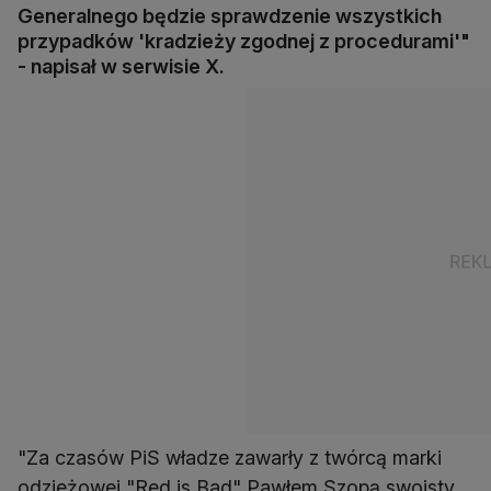
Generalnego będzie sprawdzenie wszystkich
przypadków 'kradzieży zgodnej z procedurami'"
- napisał w serwisie X.
"Za czasów PiS władze zawarły z twórcą marki
odzieżowej "Red is Bad" Pawłem Szopą swoisty