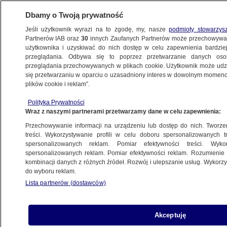
Dbamy o Twoją prywatność
Jeśli użytkownik wyrazi na to zgodę, my, nasze
podmioty stowarzys
Partnerów IAB oraz
30
innych Zaufanych Partnerów może przechowywa
BIZNES
użytkownika i uzyskiwać do nich dostęp w celu zapewnienia bardzi
przeglądania. Odbywa się to poprzez przetwarzanie danych os
przeglądania przechowywanych w plikach cookie. Użytkownik może udzie
NAJNOWSZE
się przetwarzaniu w oparciu o uzasadniony interes w dowolnym momencie
plików cookie i reklam”.
Dostawca wszystkiego, zarabiał
Polityka Prywatności
na pandemii i na wojnie. Dzięki
Wraz z naszymi partnerami przetwarzamy dane w celu zapewnienia:
zamówieniom od PiS
Przechowywanie informacji na urządzeniu lub dostęp do nich. Tworzeni
treści. Wykorzystywanie profili w celu doboru spersonalizowanych tr
3.06.2024, 09:54
spersonalizowanych reklam. Pomiar efektywności treści. Wyko
spersonalizowanych reklam. Pomiar efektywności reklam. Rozumienie o
kombinacji danych z różnych źródeł. Rozwój i ulepszanie usług. Wykor
Udostępnij
do wyboru reklam.
Lista partnerów (dostawców)
Akceptuję