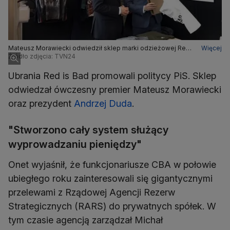
Mateusz Morawiecki odwiedził sklep marki odzieżowej Red
Więcej
is Bad, aby kupić koszulki dla wolontariuszy (zdjęcie z 2018
Źródło zdjęcia: TVN24
roku)
Ubrania Red is Bad promowali politycy PiS. Sklep
odwiedzał ówczesny premier Mateusz Morawiecki
oraz prezydent
Andrzej Duda
.
"Stworzono cały system służący
wyprowadzaniu pieniędzy"
Onet wyjaśnił, że funkcjonariusze CBA w połowie
ubiegłego roku zainteresowali się gigantycznymi
przelewami z Rządowej Agencji Rezerw
Strategicznych (RARS) do prywatnych spółek. W
tym czasie agencją zarządzał Michał