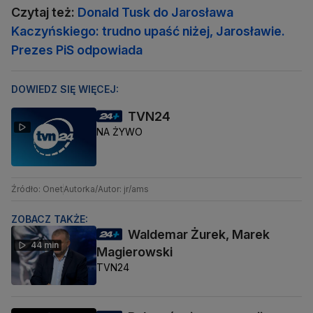
Czytaj też:
Donald Tusk do Jarosława
Kaczyńskiego: trudno upaść niżej, Jarosławie.
Prezes PiS odpowiada
DOWIEDZ SIĘ WIĘCEJ:
TVN24
NA ŻYWO
Źródło: Onet
Autorka/Autor: jr/ams
ZOBACZ TAKŻE:
Waldemar Żurek, Marek
44 min
Magierowski
TVN24