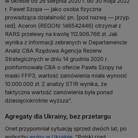
w okresie od 26 sierpnia 2020 r. do 30 maja 2022
r. Paweł Szopa — jako osoba fizyczna
prowadząca działalność pn. [pod nazwą — przyp.
red]. Aceron (REGON: 146542446) otrzymał z
RARS przelewy na kwotę 112.906.766 zł. Jak
wynika z informacji zebranych w Departamencie
Analiz CBA Rządowa Agencja Rezerw
Strategicznych w dniu 14 grudnia 2020 r.
poinformowała CBA o ofercie Pawła Szopy na
maski FFP3, wartość zamówienia miała wynosić
10.000.000 zł. Z analizy STIR wynika, że
faktyczna wartość zamówienia była ponad
dziesięciokrotnie wyższa".
Agregaty dla Ukrainy, bez przetargu
Onet przypomniał sytuację sprzed dwóch lat, po
wybuchu
wojny w Ukrainie
. "Polski rząd