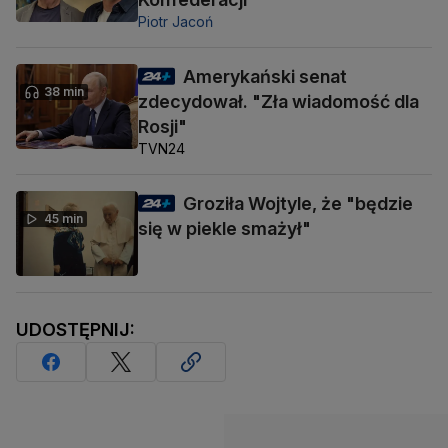
Piotr Jacoń
Amerykański senat
38 min
zdecydował. "Zła wiadomość dla
Rosji"
TVN24
Groziła Wojtyle, że "będzie
45 min
się w piekle smażył"
UDOSTĘPNIJ: