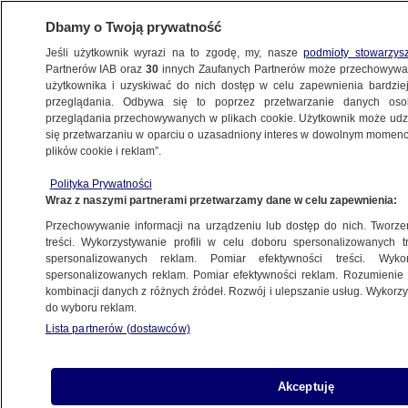
Dbamy o Twoją prywatność
Jeśli użytkownik wyrazi na to zgodę, my, nasze
podmioty stowarzys
Partnerów IAB oraz
30
innych Zaufanych Partnerów może przechowywa
BIZNES
użytkownika i uzyskiwać do nich dostęp w celu zapewnienia bardzi
przeglądania. Odbywa się to poprzez przetwarzanie danych os
przeglądania przechowywanych w plikach cookie. Użytkownik może udzie
MOTO
się przetwarzaniu w oparciu o uzasadniony interes w dowolnym momencie
plików cookie i reklam”.
Nowa Tesla jak z filmu science fiction.
Polityka Prywatności
Wpadka podczas prezentacji
Wraz z naszymi partnerami przetwarzamy dane w celu zapewnienia:
Przechowywanie informacji na urządzeniu lub dostęp do nich. Tworzeni
22.11.2019, 11:57
treści. Wykorzystywanie profili w celu doboru spersonalizowanych tr
spersonalizowanych reklam. Pomiar efektywności treści. Wyko
spersonalizowanych reklam. Pomiar efektywności reklam. Rozumienie o
Udostępnij
kombinacji danych z różnych źródeł. Rozwój i ulepszanie usług. Wykor
do wyboru reklam.
Lista partnerów (dostawców)
Akceptuję