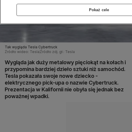
Pokaż cele
Tak wygląda Tesla Cybertruck
Źródło wideo: Tesla
Źródło zdj. gł.: Tesla
Wygląda jak duży metalowy pięciokąt na kołach i
przypomina bardziej dzieło sztuki niż samochód.
Tesla pokazała swoje nowe dziecko -
elektrycznego pick-upa o nazwie Cybertruck.
Prezentacja w Kalifornii nie obyła się jednak bez
poważnej wpadki.