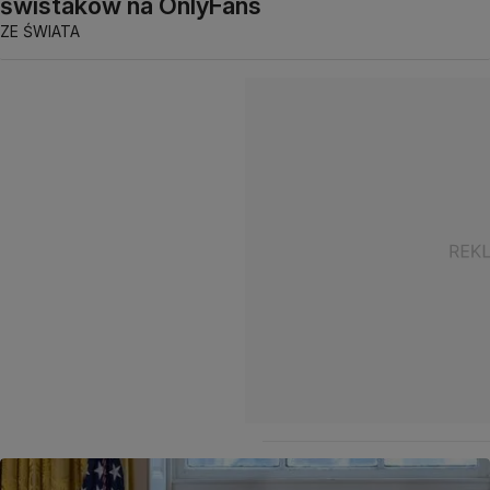
świstaków na OnlyFans
ZE ŚWIATA