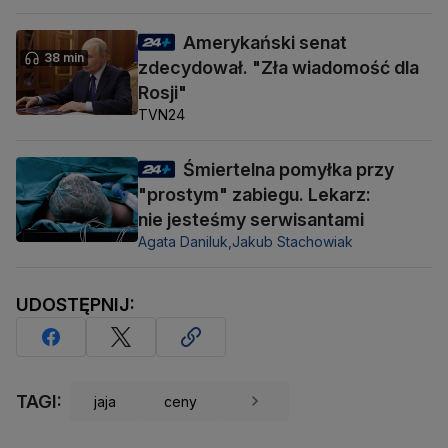
Amerykański senat
38 min
zdecydował. "Zła wiadomość dla
Rosji"
TVN24
Śmiertelna pomyłka przy
"prostym" zabiegu. Lekarz:
nie jesteśmy serwisantami
Agata Daniluk,
Jakub Stachowiak
UDOSTĘPNIJ:
TAGI:
jaja
ceny