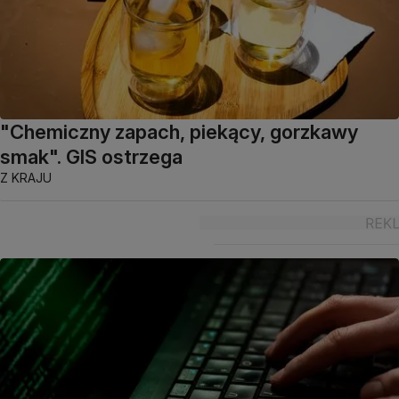
"Chemiczny zapach, piekący, gorzkawy
smak". GIS ostrzega
Z KRAJU