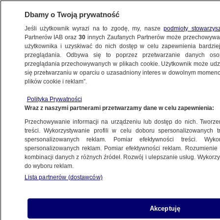
Dbamy o Twoją prywatność
Jeśli użytkownik wyrazi na to zgodę, my, nasze
podmioty stowarzys
Partnerów IAB oraz
30
innych Zaufanych Partnerów może przechowywa
BIZNES
użytkownika i uzyskiwać do nich dostęp w celu zapewnienia bardzi
przeglądania. Odbywa się to poprzez przetwarzanie danych os
przeglądania przechowywanych w plikach cookie. Użytkownik może udzie
HANDEL
się przetwarzaniu w oparciu o uzasadniony interes w dowolnym momencie
plików cookie i reklam”.
Są sprowadzane nawet z Ameryki
Polityka Prywatności
Południowej. Polskie nioski zagrożone
Wraz z naszymi partnerami przetwarzamy dane w celu zapewnienia:
Przechowywanie informacji na urządzeniu lub dostęp do nich. Tworzeni
25.11.2025, 15:38
treści. Wykorzystywanie profili w celu doboru spersonalizowanych tr
spersonalizowanych reklam. Pomiar efektywności treści. Wyko
Posłuchaj artykułu
spersonalizowanych reklam. Pomiar efektywności reklam. Rozumienie o
Czyta lektor AI
kombinacji danych z różnych źródeł. Rozwój i ulepszanie usług. Wykor
do wyboru reklam.
Lista partnerów (dostawców)
Akceptuję