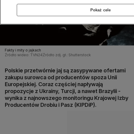
Pokaż cele
Fakty i mity o jajkach
Źródło wideo: TVN24
Źródło zdj. gł.: Shutterstock
Polskie przetwórnie jaj są zasypywane ofertami
zakupu surowca od producentów spoza Unii
Europejskiej. Coraz częściej napływają
propozycje z Ukrainy, Turcji, a nawet Brazylii -
wynika z najnowszego monitoringu Krajowej Izby
Producentów Drobiu i Pasz (KIPDiP).