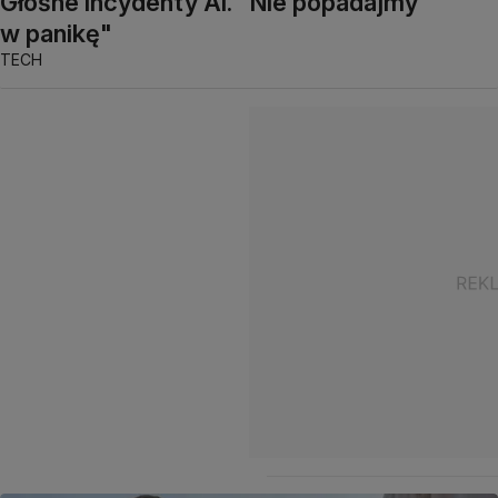
Głośne incydenty AI. "Nie popadajmy
w panikę"
TECH