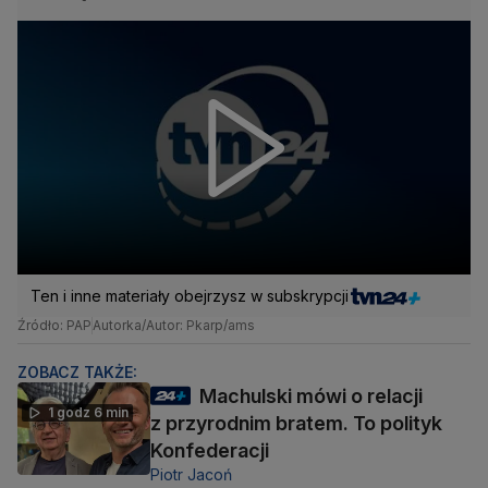
Ten i inne materiały obejrzysz w subskrypcji
Źródło: PAP
Autorka/Autor: Pkarp/ams
ZOBACZ TAKŻE:
Machulski mówi o relacji
1 godz 6 min
z przyrodnim bratem. To polityk
Konfederacji
Piotr Jacoń