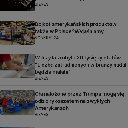
BIZNES
Bojkot amerykańskich produktów
także w Polsce?Wyjaśniamy
KONKRET24
W trzy lata ubyło 20 tysięcy etatów.
"Liczba zatrudnionych w branży nadal
będzie malała"
BIZNES
Cła nałożone przez Trumpa mogą się
odbić rykoszetem na zwykłych
Amerykanach
BIZNES