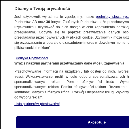
Dbamy o Twoją prywatność
Jeśli użytkownik wyrazi na to zgodę, my, nasze
podmioty stowarzys
Partnerów IAB oraz
30
innych Zaufanych Partnerów może przechowywa
użytkownika i uzyskiwać do nich dostęp w celu zapewnienia bardzi
przeglądania. Odbywa się to poprzez przetwarzanie danych os
przeglądania przechowywanych w plikach cookie. Użytkownik może udzie
IMPORT
się przetwarzaniu w oparciu o uzasadniony interes w dowolnym momencie
plików cookie i reklam”.
Donald Trump wprowadza nowe cła.
Na liście 60 państw
Polityka Prywatności
Wraz z naszymi partnerami przetwarzamy dane w celu zapewnienia:
BIZNES
Przechowywanie informacji na urządzeniu lub dostęp do nich. Tworzeni
treści. Wykorzystywanie profili w celu doboru spersonalizowanych tr
spersonalizowanych reklam. Pomiar efektywności treści. Wyko
Kolejne cła w grze. Mogą wywołać
spersonalizowanych reklam. Pomiar efektywności reklam. Rozumienie o
wojnę handlową
kombinacji danych z różnych źródeł. Rozwój i ulepszanie usług. Wykor
BIZNES
do wyboru reklam.
Lista partnerów (dostawców)
Koniec z chińskim importem? KE
Akceptuję
szykuje zmiany