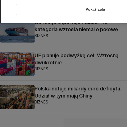
BIZNES
Pokaż cele
Co i skąd importuje Polska? Ta
kategoria wzrosła niemal o połowę
BIZNES
UE planuje podwyżkę ceł. Wzrosną
dwukrotnie
BIZNES
Polska notuje miliardy euro deficytu.
Udział w tym mają Chiny
BIZNES