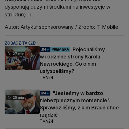
dysponują dużymi środkami na inwestycje w
strukturę IT.
Autor: Artykuł sponsorowany / Źródło: T-Mobile
ZOBACZ TAKŻE:
Pojechaliśmy
PREMIERA
27 min
w rodzinne strony Karola
Nawrockiego. Co o nim
usłyszeliśmy?
TVN24
"Jesteśmy w bardzo
25 min
niebezpiecznym momencie".
Sprawdziliśmy, z kim Braun chce
rządzić
TVN24