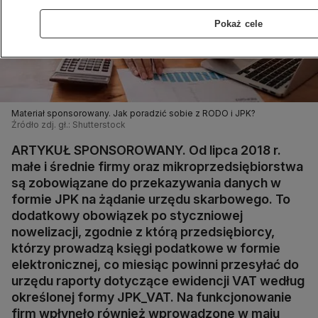
Pokaż cele
Materiał sponsorowany. Jak poradzić sobie z RODO i JPK?
Źródło zdj. gł.: Shutterstock
ARTYKUŁ SPONSOROWANY. Od lipca 2018 r.
małe i średnie firmy oraz mikroprzedsiębiorstwa
są zobowiązane do przekazywania danych w
formie JPK na żądanie urzędu skarbowego. To
dodatkowy obowiązek po styczniowej
nowelizacji, zgodnie z którą przedsiębiorcy,
którzy prowadzą księgi podatkowe w formie
elektronicznej, co miesiąc powinni przesyłać do
urzędu raporty dotyczące ewidencji VAT według
określonej formy JPK_VAT. Na funkcjonowanie
firm wpłynęło również wprowadzone w maju