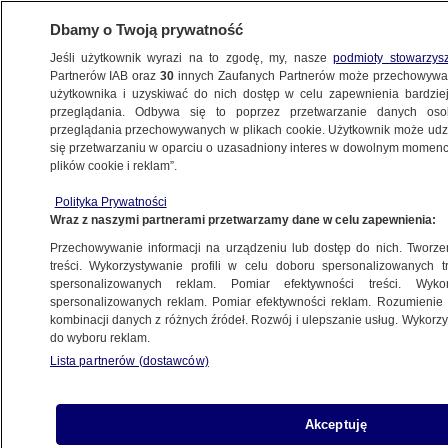
Dbamy o Twoją prywatność
Jeśli użytkownik wyrazi na to zgodę, my, nasze
podmioty stowarzys
Partnerów IAB oraz
30
innych Zaufanych Partnerów może przechowywa
BIZNES
użytkownika i uzyskiwać do nich dostęp w celu zapewnienia bardzi
przeglądania. Odbywa się to poprzez przetwarzanie danych os
przeglądania przechowywanych w plikach cookie. Użytkownik może udzie
DLA FIRM
się przetwarzaniu w oparciu o uzasadniony interes w dowolnym momencie
plików cookie i reklam”.
Zmiany w prawie a funkcjonowanie małych
Polityka Prywatności
firm. Jak poradzić sobie z RODO i JPK?
Wraz z naszymi partnerami przetwarzamy dane w celu zapewnienia:
Przechowywanie informacji na urządzeniu lub dostęp do nich. Tworzeni
5.09.2018, 10:00
treści. Wykorzystywanie profili w celu doboru spersonalizowanych tr
spersonalizowanych reklam. Pomiar efektywności treści. Wyko
spersonalizowanych reklam. Pomiar efektywności reklam. Rozumienie o
Udostępnij
kombinacji danych z różnych źródeł. Rozwój i ulepszanie usług. Wykor
do wyboru reklam.
Lista partnerów (dostawców)
Akceptuję