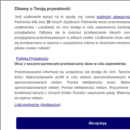
Dbamy o Twoją prywatność
Jeśli użytkownik wyrazi na to zgodę, my, nasze
podmioty stowarzys
Partnerów IAB oraz
30
innych Zaufanych Partnerów może przechowywa
BIZNES
użytkownika i uzyskiwać do nich dostęp w celu zapewnienia bardzi
przeglądania. Odbywa się to poprzez przetwarzanie danych os
przeglądania przechowywanych w plikach cookie. Użytkownik może udzie
DLA PRACOWNIKA
się przetwarzaniu w oparciu o uzasadniony interes w dowolnym momencie
plików cookie i reklam”.
Płaca minimalna. Jest decyzja rządu
Polityka Prywatności
Wraz z naszymi partnerami przetwarzamy dane w celu zapewnienia:
12.06.2025, 15:52
Przechowywanie informacji na urządzeniu lub dostęp do nich. Tworzeni
treści. Wykorzystywanie profili w celu doboru spersonalizowanych tr
Udostępnij
spersonalizowanych reklam. Pomiar efektywności treści. Wyko
spersonalizowanych reklam. Pomiar efektywności reklam. Rozumienie o
kombinacji danych z różnych źródeł. Rozwój i ulepszanie usług. Wykor
do wyboru reklam.
Lista partnerów (dostawców)
Akceptuję