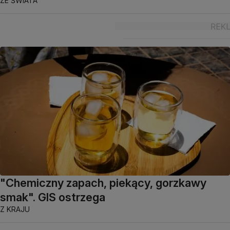
ZE ŚWIATA
"Chemiczny zapach, piekący, gorzkawy
smak". GIS ostrzega
Z KRAJU