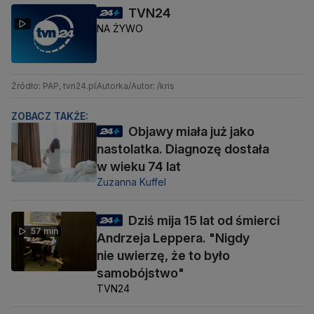
TVN24
NA ŻYWO
Źródło: PAP, tvn24.pl
Autorka/Autor: /kris
ZOBACZ TAKŻE:
Objawy miała już jako
nastolatka. Diagnozę dostała
w wieku 74 lat
Zuzanna Kuffel
Dziś mija 15 lat od śmierci
57 min
Andrzeja Leppera. "Nigdy
nie uwierzę, że to było
samobójstwo"
TVN24