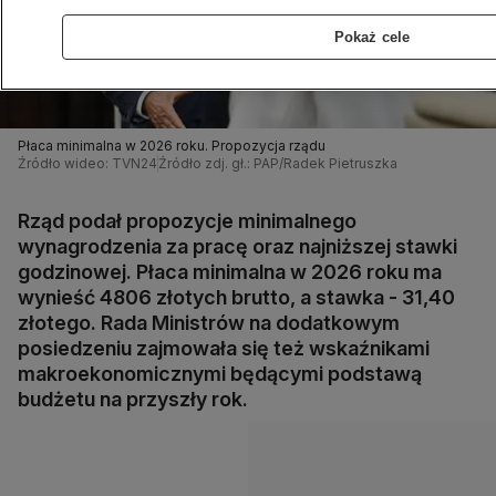
Pokaż cele
Płaca minimalna w 2026 roku. Propozycja rządu
Źródło wideo: TVN24
Źródło zdj. gł.: PAP/Radek Pietruszka
Rząd podał propozycje minimalnego
wynagrodzenia za pracę oraz najniższej stawki
godzinowej. Płaca minimalna w 2026 roku ma
wynieść 4806 złotych brutto, a stawka - 31,40
złotego. Rada Ministrów na dodatkowym
posiedzeniu zajmowała się też wskaźnikami
makroekonomicznymi będącymi podstawą
budżetu na przyszły rok.