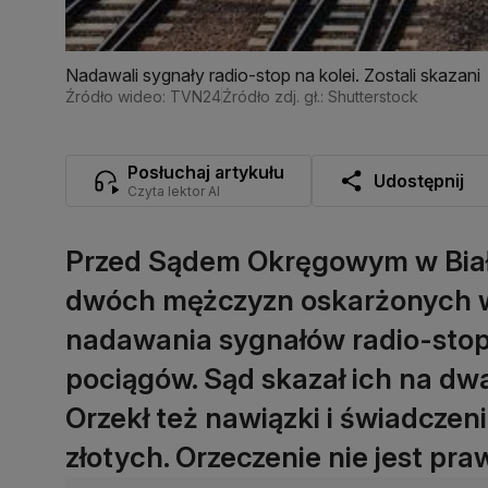
Nadawali sygnały radio-stop na kolei. Zostali skazani
Źródło wideo: TVN24
Źródło zdj. gł.: Shutterstock
Posłuchaj artykułu
Udostępnij
Czyta lektor AI
Przed Sądem Okręgowym w Biał
dwóch mężczyzn oskarżonych 
nadawania sygnałów radio-sto
pociągów. Sąd skazał ich na dwa
Orzekł też nawiązki i świadczeni
złotych. Orzeczenie nie jest p