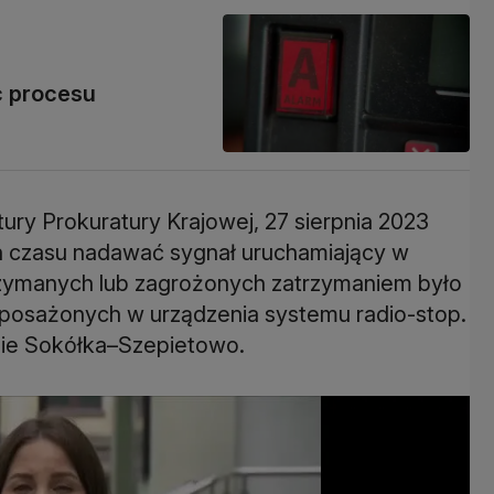
c procesu
ury Prokuratury Krajowej, 27 sierpnia 2023
h czasu nadawać sygnał uruchamiający w
zymanych lub zagrożonych zatrzymaniem było
osażonych w urządzenia systemu radio-stop.
rasie Sokółka–Szepietowo.