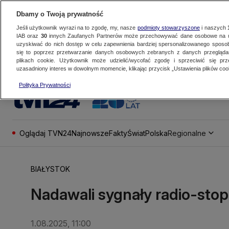
Dbamy o Twoją prywatność
Jeśli użytkownik wyrazi na to zgodę, my, nasze
podmioty stowarzyszone
i naszych
IAB oraz
30
innych Zaufanych Partnerów może przechowywać dane osobowe na ur
uzyskiwać do nich dostęp w celu zapewnienia bardziej spersonalizowanego sposo
się to poprzez przetwarzanie danych osobowych zebranych z danych przegląd
plikach cookie. Użytkownik może udzielić/wycofać zgodę i sprzeciwić się pr
uzasadniony interes w dowolnym momencie, klikając przycisk „Ustawienia plików cook
Polityka Prywatności
Oglądaj TVN24
Najnowsze
Fakty
Świat
Polska
Regionalne
BIAŁYSTOK
Nadawali sygnały radio-stop 
1.08.2025, 11:00