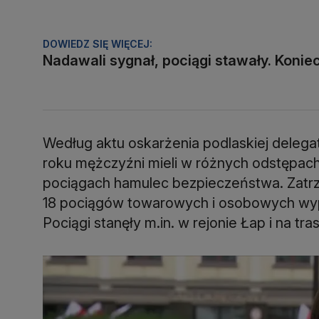
DOWIEDZ SIĘ WIĘCEJ:
Nadawali sygnał, pociągi stawały. Konie
Według aktu oskarżenia podlaskiej delegat
roku mężczyźni mieli w różnych odstępac
pociągach hamulec bezpieczeństwa. Zatr
18 pociągów towarowych i osobowych wyp
Pociągi stanęły m.in. w rejonie Łap i na t