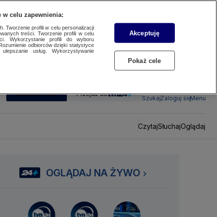
 w celu zapewnienia:
 Tworzenie profili w celu personalizacji
Akceptuję
wanych treści. Tworzenie profili w celu
ci. Wykorzystanie profili do wyboru
Rozumienie odbiorców dzięki statystyce
ulepszanie usług. Wykorzystywanie
Pokaż cele
SUBSKRYBUJ
Przejdź do
Szukaj
Zaloguj się
Menu
Czytaj
Słuchaj
Oglądaj
OGLĄDAJ NA ŻYWO