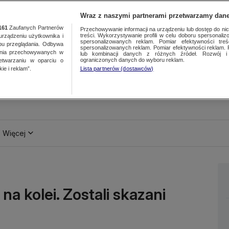
Wraz z naszymi partnerami przetwarzamy dane
161
Zaufanych Partnerów
Przechowywanie informacji na urządzeniu lub dostęp do nich.
treści. Wykorzystywanie profili w celu doboru spersonalizo
ządzeniu użytkownika i
spersonalizowanych reklam. Pomiar efektywności treś
bu przeglądania. Odbywa
spersonalizowanych reklam. Pomiar efektywności reklam. 
ania przechowywanych w
lub kombinacji danych z różnych źródeł. Rozwój i 
ograniczonych danych do wyboru reklam.
zetwarzaniu w oparciu o
ie i reklam”.
Lista partnerów (dostawców)
Więcej
na kolei. Zostali skazani