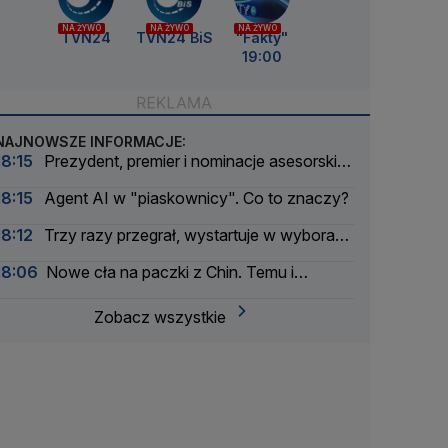
NA ŻYWO
NA ŻYWO
NA ŻYWO
TVN24
TVN24 BiS
"Fakty"
19:00
NAJNOWSZE INFORMACJE:
18:15
Prezydent, premier i nominacje asesorskie.
"Prezydent próbuje odwracać kota ogonem"
18:15
Agent AI w "piaskownicy". Co to znaczy?
18:12
Trzy razy przegrał, wystartuje w wyborach
po raz czwarty
18:06
Nowe cła na paczki z Chin. Temu i
AliExpress mocno w dół
Zobacz wszystkie