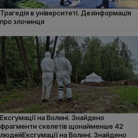
Трагедія в університеті. Дезінформація
про злочинця
Ексгумації на Волині. Знайдено
фрагменти скелетів щонайменше 42
людейЕксгумації на Волині. Знайдено