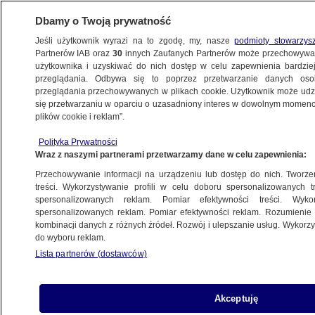
Dbamy o Twoją prywatność
Jeśli użytkownik wyrazi na to zgodę, my, nasze
podmioty stowarzys
Partnerów IAB oraz
30
innych Zaufanych Partnerów może przechowywa
użytkownika i uzyskiwać do nich dostęp w celu zapewnienia bardzi
przeglądania. Odbywa się to poprzez przetwarzanie danych os
przeglądania przechowywanych w plikach cookie. Użytkownik może udzie
TVN24 PO UKRAIŃSKU
się przetwarzaniu w oparciu o uzasadniony interes w dowolnym momencie
plików cookie i reklam”.
Новий уряд фінансуватиме телефон
Polityka Prywatności
довіри для дітей та молоді 116 111
Wraz z naszymi partnerami przetwarzamy dane w celu zapewnienia:
Przechowywanie informacji na urządzeniu lub dostęp do nich. Tworzeni
16.12.2023, 12:56
treści. Wykorzystywanie profili w celu doboru spersonalizowanych tr
spersonalizowanych reklam. Pomiar efektywności treści. Wyko
spersonalizowanych reklam. Pomiar efektywności reklam. Rozumienie o
Udostępnij
kombinacji danych z różnych źródeł. Rozwój i ulepszanie usług. Wykor
do wyboru reklam.
Lista partnerów (dostawców)
Akceptuję