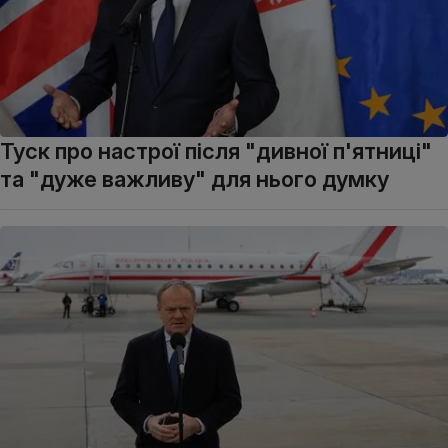
Туск про настрої після "дивної п'ятниці"
та "дуже важливу" для нього думку