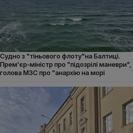
Судно з "тіньового флоту"на Балтиці.
Прем'єр-міністр про "підозрілі маневри",
голова МЗС про "анархію на морі