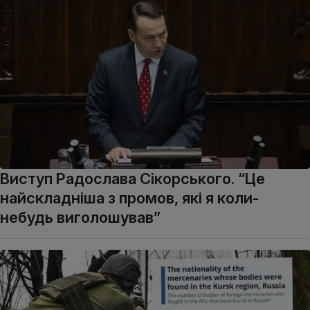
Виступ Радослава Сікорського. “Це
найскладніша з промов, які я коли-
небудь виголошував”