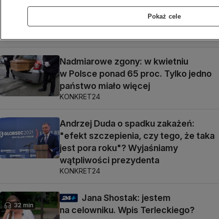
odporności populacyjnej"? Wariant
Pokaż cele
Delta może go podnieść
KONKRET24
Nadmiarowe zgony: w kwietniu
w Polsce ponad 65 proc. Tylko jedno
państwo miało więcej
KONKRET24
Andrzej Duda o spadku zakażeń:
"efekt szczepienia, czy tego, że taka
jest pora roku"? Wyjaśniamy
wątpliwości prezydenta
KONKRET24
Jana Shostak: jestem
32 min
na celowniku. Wpis Terleckiego?