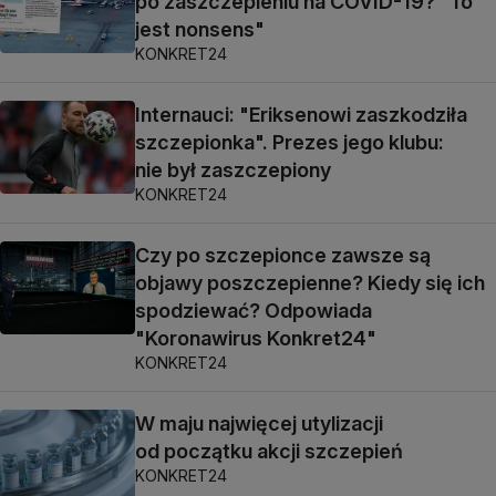
po zaszczepieniu na COVID-19? "To
jest nonsens"
KONKRET24
Internauci: "Eriksenowi zaszkodziła
szczepionka". Prezes jego klubu:
nie był zaszczepiony
KONKRET24
Czy po szczepionce zawsze są
objawy poszczepienne? Kiedy się ich
spodziewać? Odpowiada
"Koronawirus Konkret24"
KONKRET24
W maju najwięcej utylizacji
od początku akcji szczepień
KONKRET24