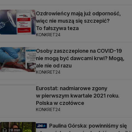
Ozdrowieńcy mają już odporność,
więc nie muszą się szczepić?
To fałszywa teza
KONKRET24
Osoby zaszczepione na COVID-19
nie mogą być dawcami krwi? Mogą,
ale nie od razu
KONKRET24
Eurostat: nadmiarowe zgony
w pierwszym kwartale 2021 roku.
Polska w czołówce
KONKRET24
Paulina Górska: powinniśmy się
28 min