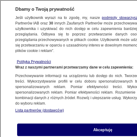
Dbamy o Twoją prywatność
Jeśli użytkownik wyrazi na to zgodę, my, nasze
podmioty stowarzys
Partnerów IAB oraz
30
innych Zaufanych Partnerów może przechowywa
ZDROWIE
użytkownika i uzyskiwać do nich dostęp w celu zapewnienia bardzi
przeglądania. Odbywa się to poprzez przetwarzanie danych os
przeglądania przechowywanych w plikach cookie. Użytkownik może udzie
NAJNOWSZE INFORMACJE
się przetwarzaniu w oparciu o uzasadniony interes w dowolnym momencie
plików cookie i reklam”.
"Niezależna firma badawcza wzywa
Polityka Prywatności
do wstrzymania szczepień"?
Wraz z naszymi partnerami przetwarzamy dane w celu zapewnienia:
Manipulacja na brytyjskich danych
Przechowywanie informacji na urządzeniu lub dostęp do nich. Tworzeni
KONKRET24
treści. Wykorzystywanie profili w celu doboru spersonalizowanych tr
spersonalizowanych reklam. Pomiar efektywności treści. Wyko
spersonalizowanych reklam. Pomiar efektywności reklam. Rozumienie o
"Nieumyślnie zaszczepiamy
kombinacji danych z różnych źródeł. Rozwój i ulepszanie usług. Wykor
do wyboru reklam.
toksyną"? Nie. Kanadyjski immunolog
Lista partnerów (dostawców)
nie ma racji
KONKRET24
Akceptuję
"Już dochodzimy do progu