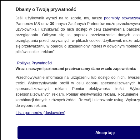
Dbamy o Twoją prywatność
Jeśli użytkownik wyrazi na to zgodę, my, nasze
podmioty stowarzys
Partnerów IAB oraz
30
innych Zaufanych Partnerów może przechowywa
ZDROWIE
użytkownika i uzyskiwać do nich dostęp w celu zapewnienia bardzi
przeglądania. Odbywa się to poprzez przetwarzanie danych os
przeglądania przechowywanych w plikach cookie. Użytkownik może udzie
ZDROWIE
się przetwarzaniu w oparciu o uzasadniony interes w dowolnym momencie
plików cookie i reklam”.
Zdrowy mózg to lepsze życie. Jak dbać
Polityka Prywatności
o ten narząd każdego dnia?
Wraz z naszymi partnerami przetwarzamy dane w celu zapewnienia:
Przechowywanie informacji na urządzeniu lub dostęp do nich. Tworzeni
18.03.2026, 16:28
treści. Wykorzystywanie profili w celu doboru spersonalizowanych tr
spersonalizowanych reklam. Pomiar efektywności treści. Wyko
Posłuchaj artykułu
spersonalizowanych reklam. Pomiar efektywności reklam. Rozumienie o
Czyta lektor AI
kombinacji danych z różnych źródeł. Rozwój i ulepszanie usług. Wykor
do wyboru reklam.
Lista partnerów (dostawców)
Akceptuję