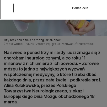
Pokaż cele
Czy brak snu działa na mózg jak alkohol?
Źródło wideo: TVN24+
Źródło zdj. gł.: Jo Panuwat D/Shutterstock
Na świecie ponad trzy miliardy ludzi zmaga się z
chorobami neurologicznymi, a co roku 11
milionów z nich umiera z ich powodu. - Zdrowie
mózgu to jedno z największych wyzwań
współczesnej medycyny, o które trzeba dbać
każdego dnia, przez całe życie - podkreśla prof.
Alina Kułakowska, prezes Polskiego
Towarzystwa Neurologicznego, z okazji
Europejskiego Dnia Mózgu obchodzonego 18
marca.