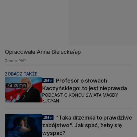
Opracowała Anna Bielecka/ap
Źródło: PAP
ZOBACZ TAKŻE:
Profesor o słowach
26 min
Kaczyńskiego: to jest nieprawda
PODCAST O KOŃCU ŚWIATA MAGDY
ŁUCYAN
"Taka drzemka to prawdziwe
zabójstwo". Jak spać, żeby się
wyspać?