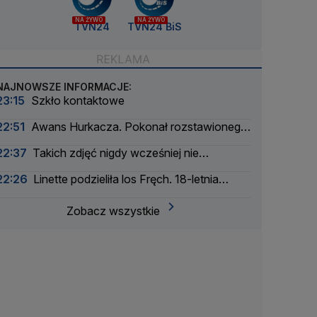
NA ŻYWO
NA ŻYWO
TVN24
TVN24 BiS
NAJNOWSZE INFORMACJE:
23:15
Szkło kontaktowe
22:51
Awans Hurkacza. Pokonał rozstawionego
rywala
22:37
Takich zdjęć nigdy wcześniej nie
wykonano
22:26
Linette podzieliła los Fręch. 18-letnia
Amerykanka za mocna
Zobacz wszystkie