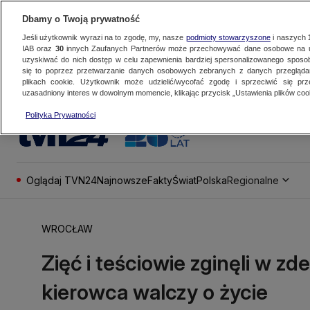
Dbamy o Twoją prywatność
Jeśli użytkownik wyrazi na to zgodę, my, nasze
podmioty stowarzyszone
i naszych
IAB oraz
30
innych Zaufanych Partnerów może przechowywać dane osobowe na ur
uzyskiwać do nich dostęp w celu zapewnienia bardziej spersonalizowanego sposo
się to poprzez przetwarzanie danych osobowych zebranych z danych przegląd
plikach cookie. Użytkownik może udzielić/wycofać zgodę i sprzeciwić się pr
uzasadniony interes w dowolnym momencie, klikając przycisk „Ustawienia plików cook
Polityka Prywatności
Oglądaj TVN24
Najnowsze
Fakty
Świat
Polska
Regionalne
WROCŁAW
Zięć i teściowie zginęli w zd
kierowca walczy o życie