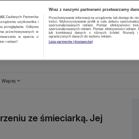
Wraz z naszymi partnerami przetwarzamy dane
161
Zaufanych Partnerów
Przechowywanie informacji na urządzeniu lub dostęp do nich.
treści. Wykorzystywanie profili w celu doboru spersonalizo
ządzeniu użytkownika i
spersonalizowanych reklam. Pomiar efektywności treś
bu przeglądania. Odbywa
spersonalizowanych reklam. Pomiar efektywności reklam. 
ania przechowywanych w
lub kombinacji danych z różnych źródeł. Rozwój i 
ograniczonych danych do wyboru reklam.
zetwarzaniu w oparciu o
ie i reklam”.
Lista partnerów (dostawców)
Więcej
erzeniu ze śmieciarką. Jej