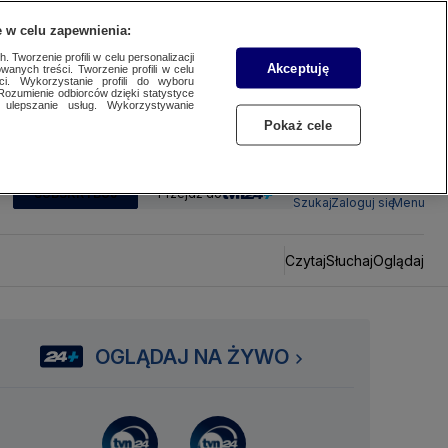
 w celu zapewnienia:
 Tworzenie profili w celu personalizacji
Akceptuję
wanych treści. Tworzenie profili w celu
ci. Wykorzystanie profili do wyboru
Rozumienie odbiorców dzięki statystyce
ulepszanie usług. Wykorzystywanie
Pokaż cele
SUBSKRYBUJ
Przejdź do
Szukaj
Zaloguj się
Menu
Czytaj
Słuchaj
Oglądaj
OGLĄDAJ NA ŻYWO