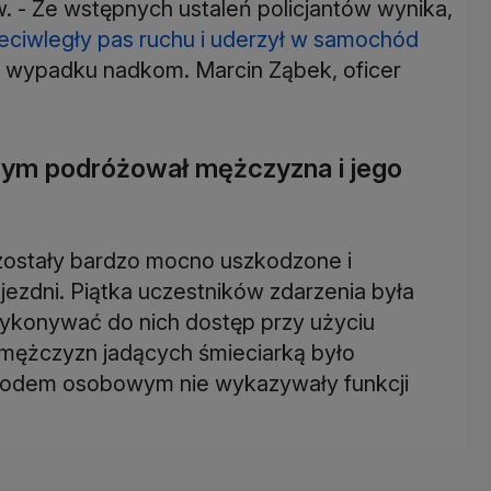
 - Ze wstępnych ustaleń policjantów wynika,
zeciwległy pas ruchu i uderzył w samochód
 wypadku nadkom. Marcin Ząbek, oficer
ym podróżował mężczyzna i jego
 zostały bardzo mocno uszkodzone i
zdni. Piątka uczestników zdarzenia była
wykonywać do nich dostęp przy użyciu
 mężczyzn jadących śmieciarką było
odem osobowym nie wykazywały funkcji