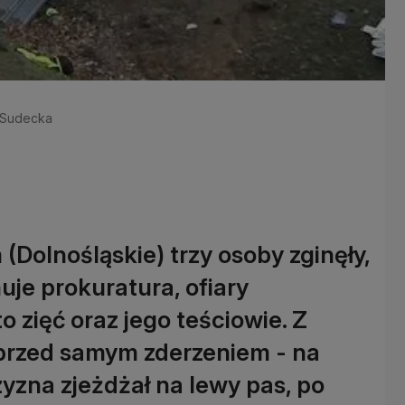
a Sudecka
olnośląskie) trzy osoby zginęły,
uje prokuratura, ofiary
zięć oraz jego teściowie. Z
 przed samym zderzeniem - na
yzna zjeżdżał na lewy pas, po