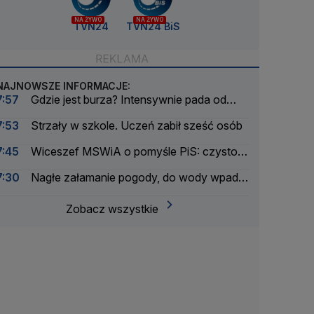
NA ŻYWO
NA ŻYWO
TVN24
TVN24 BiS
NAJNOWSZE INFORMACJE:
7:57
Gdzie jest burza? Intensywnie pada od
rana
7:53
Strzały w szkole. Uczeń zabił sześć osób
7:45
Wiceszef MSWiA o pomyśle PiS: czysto
polityczny
7:30
Nagłe załamanie pogody, do wody wpadło
ponad 30 osób
Zobacz wszystkie