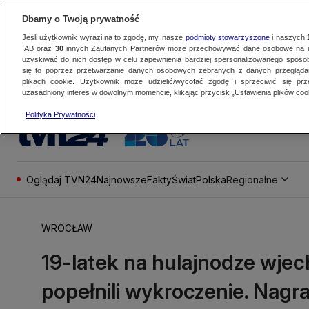
Dbamy o Twoją prywatność
Jeśli użytkownik wyrazi na to zgodę, my, nasze
podmioty stowarzyszone
i naszych
IAB oraz
30
innych Zaufanych Partnerów może przechowywać dane osobowe na ur
uzyskiwać do nich dostęp w celu zapewnienia bardziej spersonalizowanego sposo
się to poprzez przetwarzanie danych osobowych zebranych z danych przegląd
plikach cookie. Użytkownik może udzielić/wycofać zgodę i sprzeciwić się pr
uzasadniony interes w dowolnym momencie, klikając przycisk „Ustawienia plików cook
Polityka Prywatności
Oglądaj TVN24
Najnowsze
Fakty
Świat
Polska
Regionalne
WROCŁAW
19-latek na hulajnodze wjec
popełnili wykroczenie. Nagr