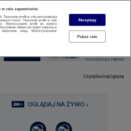
 w celu zapewnienia:
 Tworzenie profili w celu personalizacji
Akceptuję
wanych treści. Tworzenie profili w celu
ci. Wykorzystanie profili do wyboru
Rozumienie odbiorców dzięki statystyce
ulepszanie usług. Wykorzystywanie
Pokaż cele
SUBSKRYBUJ
Przejdź do
Szukaj
Zaloguj się
Menu
Czytaj
Słuchaj
Oglądaj
OGLĄDAJ NA ŻYWO