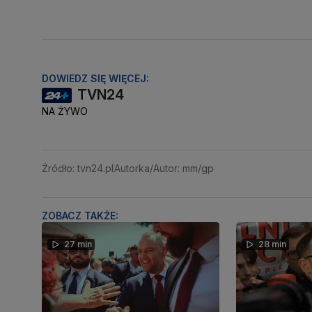
DOWIEDZ SIĘ WIĘCEJ:
TVN24
NA ŻYWO
Źródło: tvn24.pl
Autorka/Autor: mm/gp
ZOBACZ TAKŻE:
27 min
28 min