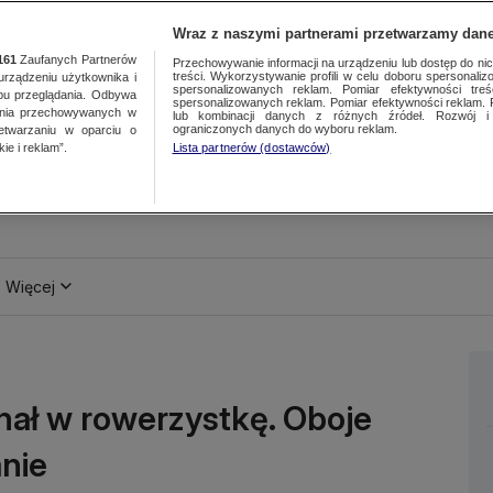
Wraz z naszymi partnerami przetwarzamy dane
161
Zaufanych Partnerów
Przechowywanie informacji na urządzeniu lub dostęp do nich.
treści. Wykorzystywanie profili w celu doboru spersonalizo
ządzeniu użytkownika i
spersonalizowanych reklam. Pomiar efektywności treś
bu przeglądania. Odbywa
spersonalizowanych reklam. Pomiar efektywności reklam. 
ania przechowywanych w
lub kombinacji danych z różnych źródeł. Rozwój i 
ograniczonych danych do wyboru reklam.
zetwarzaniu w oparciu o
ie i reklam”.
Lista partnerów (dostawców)
Więcej
hał w rowerzystkę. Oboje
anie