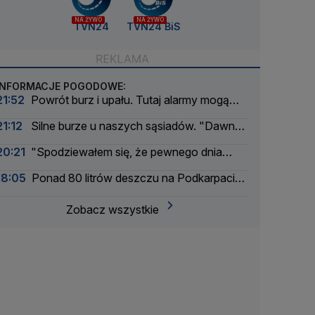
NA ŻYWO
NA ŻYWO
TVN24
TVN24 BiS
INFORMACJE POGODOWE:
21:52
Powrót burz i upału. Tutaj alarmy mogą
mieć drugi stopień
21:12
Silne burze u naszych sąsiadów. "Dawno
nie było tak intensywnego okresu"
20:21
"Spodziewałem się, że pewnego dnia
nadejdzie nasza kolej"
18:05
Ponad 80 litrów deszczu na Podkarpaciu.
Ulice Rzeszowa jak rzeki
Zobacz wszystkie