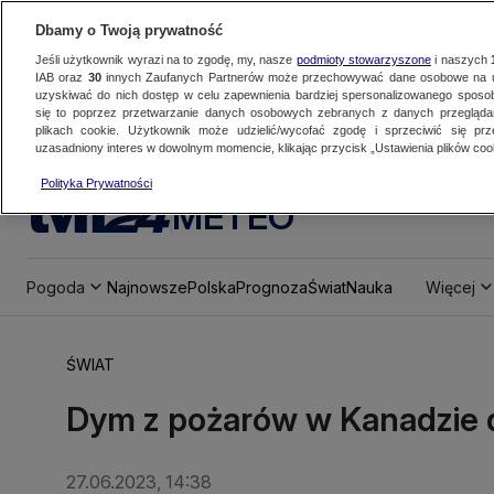
Dbamy o Twoją prywatność
Jeśli użytkownik wyrazi na to zgodę, my, nasze
podmioty stowarzyszone
i naszych
IAB oraz
30
innych Zaufanych Partnerów może przechowywać dane osobowe na ur
uzyskiwać do nich dostęp w celu zapewnienia bardziej spersonalizowanego sposo
się to poprzez przetwarzanie danych osobowych zebranych z danych przegląd
plikach cookie. Użytkownik może udzielić/wycofać zgodę i sprzeciwić się pr
uzasadniony interes w dowolnym momencie, klikając przycisk „Ustawienia plików cook
Polityka Prywatności
METEO
Pogoda
Najnowsze
Polska
Prognoza
Świat
Nauka
Więcej
ŚWIAT
Dym z pożarów w Kanadzie 
27.06.2023, 14:38