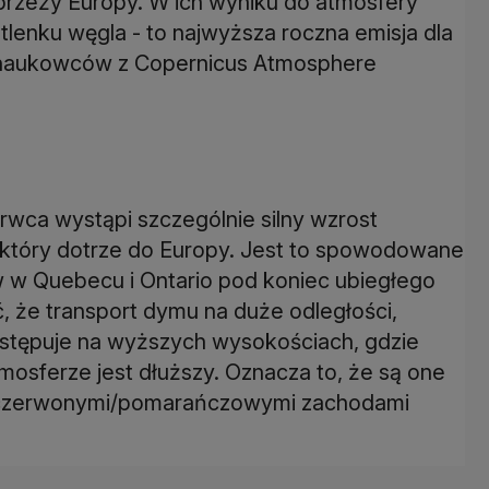
brzeży Europy. W ich wyniku do atmosfery
lenku węgla - to najwyższa roczna emisja dla
 naukowców z Copernicus Atmosphere
rwca wystąpi szczególnie silny wzrost
 który dotrze do Europy. Jest to spowodowane
 w Quebecu i Ontario pod koniec ubiegłego
, że transport dymu na duże odległości,
stępuje na wyższych wysokościach, gdzie
mosferze jest dłuższy. Oznacza to, że są one
z czerwonymi/pomarańczowymi zachodami