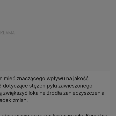
en mieć znaczącego wpływu na jakość
S dotyczące stężeń pyłu zawieszonego
ą zwiększyć lokalne źródła zanieczyszczenia
padek zmian.
 obserwacje pożarów lasów w całej Kanadzie