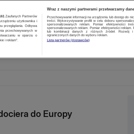
Wraz z naszymi partnerami przetwarzamy dane
161
Zaufanych Partnerów
Przechowywanie informacji na urządzeniu lub dostęp do nich.
treści. Wykorzystywanie profili w celu doboru spersonalizo
ządzeniu użytkownika i
spersonalizowanych reklam. Pomiar efektywności treś
bu przeglądania. Odbywa
spersonalizowanych reklam. Pomiar efektywności reklam. 
ania przechowywanych w
lub kombinacji danych z różnych źródeł. Rozwój i 
ograniczonych danych do wyboru reklam.
zetwarzaniu w oparciu o
ie i reklam”.
Lista partnerów (dostawców)
dociera do Europy