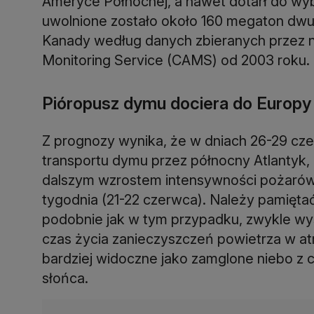
Ameryce Północnej, a nawet dotarł do wy
uwolnione zostało około 160 megaton dwut
Kanady według danych zbieranych przez
Monitoring Service (CAMS) od 2003 roku.
Pióropusz dymu dociera do Europy
Z prognozy wynika, że w dniach 26-29 cze
transportu dymu przez północny Atlantyk,
dalszym wzrostem intensywności pożarów
tygodnia (21-22 czerwca). Należy pamiętać
podobnie jak w tym przypadku, zwykle wy
czas życia zanieczyszczeń powietrza w at
bardziej widoczne jako zamglone niebo 
słońca.