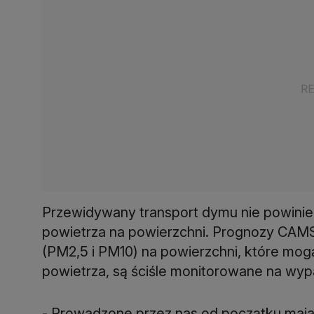
Przewidywany transport dymu nie powini
powietrza na powierzchni. Prognozy CAM
(PM2,5 i PM10) na powierzchni, które mog
powietrza, są ściśle monitorowane na wy
- Prowadzone przez nas od początku maja