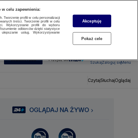
 w celu zapewnienia:
 Tworzenie profili w celu personalizacji
Akceptuję
wanych treści. Tworzenie profili w celu
ci. Wykorzystanie profili do wyboru
Rozumienie odbiorców dzięki statystyce
ulepszanie usług. Wykorzystywanie
Pokaż cele
SUBSKRYBUJ
Przejdź do
Szukaj
Zaloguj się
Menu
Czytaj
Słuchaj
Oglądaj
OGLĄDAJ NA ŻYWO