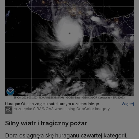
Huragan Otis na zdjęciu satelitarnym u zachodniego
Więcej
wybrzeża Meksyku
Źródło zdjęcia: CIRA/NOAA when using GeoColor imagery
Silny wiatr i tragiczny pożar
Dora osiągnęła siłę huraganu czwartej kategorii.