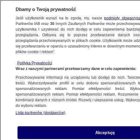
Dbamy o Twoją prywatność
Jeśli użytkownik wyrazi na to zgodę, my, nasze
podmioty stowarzys
Partnerów IAB oraz
30
innych Zaufanych Partnerów może przechowywa
METEO
użytkownika i uzyskiwać do nich dostęp w celu zapewnienia bardzi
przeglądania. Odbywa się to poprzez przetwarzanie danych os
przeglądania przechowywanych w plikach cookie. Użytkownik może udzie
ŚWIAT
się przetwarzaniu w oparciu o uzasadniony interes w dowolnym momencie
plików cookie i reklam”.
Otisowi i Dorze trzeba było podziękować.
Polityka Prywatności
Przyniosły zbyt wiele cierpienia
Wraz z naszymi partnerami przetwarzamy dane w celu zapewnienia:
Przechowywanie informacji na urządzeniu lub dostęp do nich. Tworzeni
21.03.2024, 16:13
treści. Wykorzystywanie profili w celu doboru spersonalizowanych tr
spersonalizowanych reklam. Pomiar efektywności treści. Wyko
spersonalizowanych reklam. Pomiar efektywności reklam. Rozumienie o
Udostępnij
kombinacji danych z różnych źródeł. Rozwój i ulepszanie usług. Wykor
do wyboru reklam.
Lista partnerów (dostawców)
Akceptuję