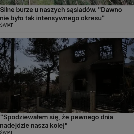
Silne burze u naszych sąsiadów. "Dawno
nie było tak intensywnego okresu"
ŚWIAT
"Spodziewałem się, że pewnego dnia
nadejdzie nasza kolej"
ŚWIAT