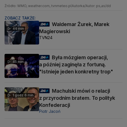
Źródło: WMO, weather.com, tvnmeteo.pl
Autorka/Autor: ps,as/dd
ZOBACZ TAKŻE:
Waldemar Żurek, Marek
44 min
Magierowski
TVN24
Była mózgiem operacji,
45 min
a później zaginęła z fortuną.
"Istnieje jeden konkretny trop"
Machulski mówi o relacji
1 godz 6 min
z przyrodnim bratem. To polityk
Konfederacji
Piotr Jacoń