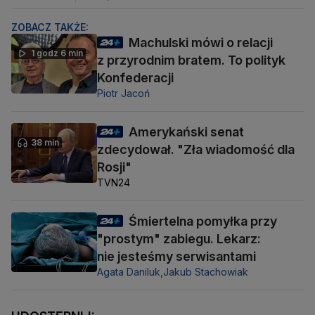
ZOBACZ TAKŻE:
Machulski mówi o relacji
1 godz 6 min
z przyrodnim bratem. To polityk
Konfederacji
Piotr Jacoń
Amerykański senat
38 min
zdecydował. "Zła wiadomość dla
Rosji"
TVN24
Śmiertelna pomyłka przy
"prostym" zabiegu. Lekarz:
nie jesteśmy serwisantami
Agata Daniluk,
Jakub Stachowiak