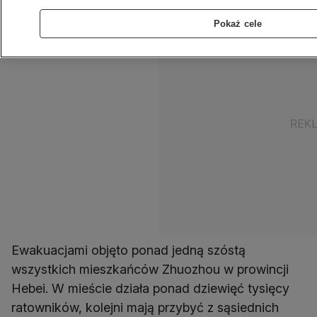
Pokaż cele
Ewakuacjami objęto ponad jedną szóstą
wszystkich mieszkańców Zhuozhou w prowincji
Hebei. W mieście działa ponad dziewięć tysięcy
ratowników, kolejni mają przybyć z sąsiednich