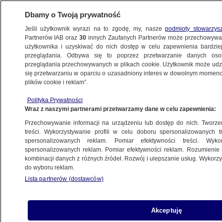
Dbamy o Twoją prywatność
Jeśli użytkownik wyrazi na to zgodę, my, nasze
podmioty stowarzys
Partnerów IAB oraz
30
innych Zaufanych Partnerów może przechowywa
METEO
użytkownika i uzyskiwać do nich dostęp w celu zapewnienia bardzi
przeglądania. Odbywa się to poprzez przetwarzanie danych os
przeglądania przechowywanych w plikach cookie. Użytkownik może udzie
ŚWIAT
się przetwarzaniu w oparciu o uzasadniony interes w dowolnym momencie
plików cookie i reklam”.
Kończy się woda i żywność. Chaos
Polityka Prywatności
po największych opadach od lat
Wraz z naszymi partnerami przetwarzamy dane w celu zapewnienia:
Przechowywanie informacji na urządzeniu lub dostęp do nich. Tworzeni
2.08.2023, 14:38
treści. Wykorzystywanie profili w celu doboru spersonalizowanych tr
spersonalizowanych reklam. Pomiar efektywności treści. Wyko
spersonalizowanych reklam. Pomiar efektywności reklam. Rozumienie o
Udostępnij
kombinacji danych z różnych źródeł. Rozwój i ulepszanie usług. Wykor
do wyboru reklam.
Chińscy ratownicy, którzy od kilku dni walczą z
Lista partnerów (dostawców)
konsekwencjami tajfunu Doksuri, przenieśli się
do Zhuozhou. Miasto liczące ponad 600 tysięcy
mieszkańców zostało całkowicie zalane, mimo
Akceptuję
że niebezpieczny żywioł zniknął.