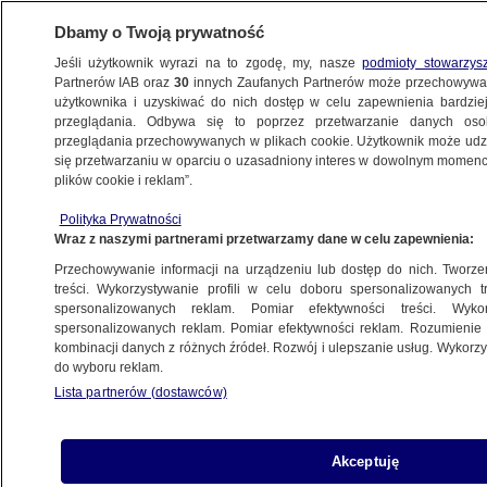
Dbamy o Twoją prywatność
Jeśli użytkownik wyrazi na to zgodę, my, nasze
podmioty stowarzys
Partnerów IAB oraz
30
innych Zaufanych Partnerów może przechowywa
METEO
użytkownika i uzyskiwać do nich dostęp w celu zapewnienia bardzi
przeglądania. Odbywa się to poprzez przetwarzanie danych os
przeglądania przechowywanych w plikach cookie. Użytkownik może udzie
PROGNOZA
się przetwarzaniu w oparciu o uzasadniony interes w dowolnym momencie
plików cookie i reklam”.
Upał mknie do Polski. "To nasza pogodowa
Polityka Prywatności
przyszłość"
Wraz z naszymi partnerami przetwarzamy dane w celu zapewnienia:
Przechowywanie informacji na urządzeniu lub dostęp do nich. Tworzeni
7.08.2025, 09:39
treści. Wykorzystywanie profili w celu doboru spersonalizowanych tr
spersonalizowanych reklam. Pomiar efektywności treści. Wyko
spersonalizowanych reklam. Pomiar efektywności reklam. Rozumienie o
Udostępnij
kombinacji danych z różnych źródeł. Rozwój i ulepszanie usług. Wykor
do wyboru reklam.
Lista partnerów (dostawców)
Akceptuję