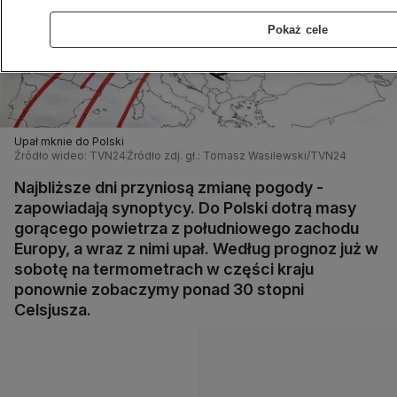
Pokaż cele
Upał mknie do Polski
Źródło wideo: TVN24
Źródło zdj. gł.: Tomasz Wasilewski/TVN24
Najbliższe dni przyniosą zmianę pogody -
zapowiadają synoptycy. Do Polski dotrą masy
gorącego powietrza z południowego zachodu
Europy, a wraz z nimi upał. Według prognoz już w
sobotę na termometrach w części kraju
ponownie zobaczymy ponad 30 stopni
Celsjusza.