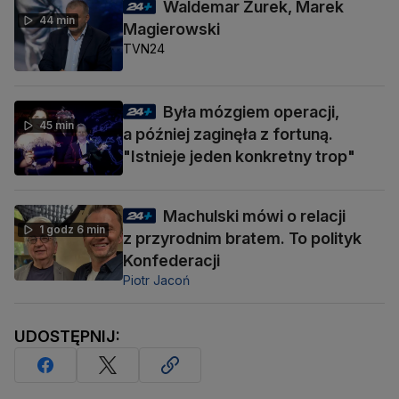
Waldemar Żurek, Marek
44 min
Magierowski
TVN24
Była mózgiem operacji,
45 min
a później zaginęła z fortuną.
"Istnieje jeden konkretny trop"
Machulski mówi o relacji
1 godz 6 min
z przyrodnim bratem. To polityk
Konfederacji
Piotr Jacoń
UDOSTĘPNIJ: