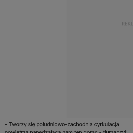
- Tworzy się południowo-zachodnia cyrkulacja
powietrza napędzająca nam ten gorąc - tłumaczył