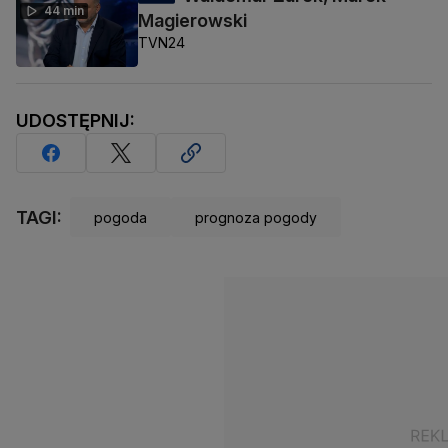
44 min
Magierowski
TVN24
UDOSTĘPNIJ:
TAGI:
pogoda
prognoza pogody