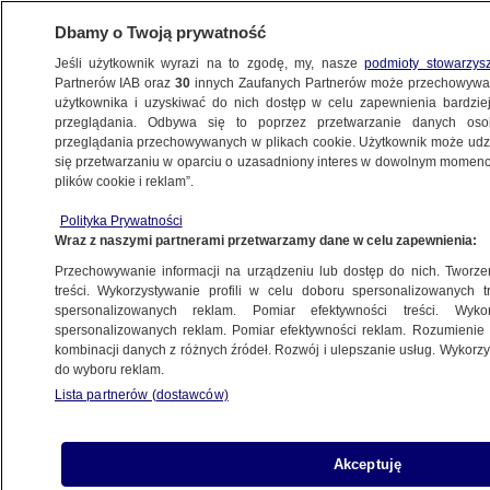
Dbamy o Twoją prywatność
Jeśli użytkownik wyrazi na to zgodę, my, nasze
podmioty stowarzys
Partnerów IAB oraz
30
innych Zaufanych Partnerów może przechowywa
METEO
użytkownika i uzyskiwać do nich dostęp w celu zapewnienia bardzi
przeglądania. Odbywa się to poprzez przetwarzanie danych os
przeglądania przechowywanych w plikach cookie. Użytkownik może udzie
PROGNOZA
się przetwarzaniu w oparciu o uzasadniony interes w dowolnym momencie
plików cookie i reklam”.
Na horyzoncie kolejne opady śniegu
Polityka Prywatności
Wraz z naszymi partnerami przetwarzamy dane w celu zapewnienia:
1.12.2024, 16:19
Przechowywanie informacji na urządzeniu lub dostęp do nich. Tworzeni
treści. Wykorzystywanie profili w celu doboru spersonalizowanych tr
Udostępnij
spersonalizowanych reklam. Pomiar efektywności treści. Wyko
spersonalizowanych reklam. Pomiar efektywności reklam. Rozumienie o
kombinacji danych z różnych źródeł. Rozwój i ulepszanie usług. Wykor
do wyboru reklam.
Lista partnerów (dostawców)
Akceptuję