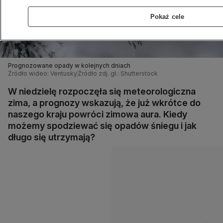
Pokaż cele
Prognozowane opady w kolejnych dniach
Źródło wideo: Ventusky
Źródło zdj. gł.: Shutterstock
W niedzielę rozpoczęła się meteorologiczna
zima, a prognozy wskazują, że już wkrótce do
naszego kraju powróci zimowa aura. Kiedy
możemy spodziewać się opadów śniegu i jak
długo się utrzymają?