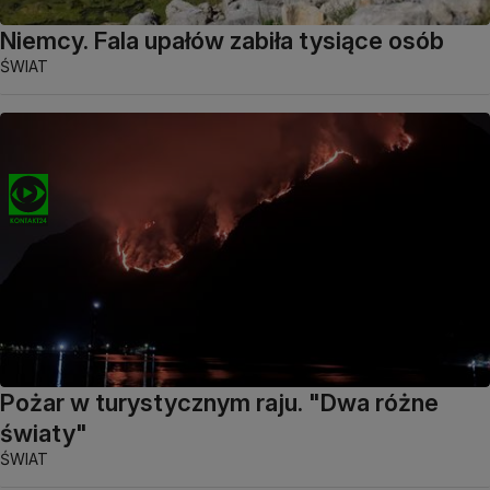
Niemcy. Fala upałów zabiła tysiące osób
ŚWIAT
Pożar w turystycznym raju. "Dwa różne
światy"
ŚWIAT