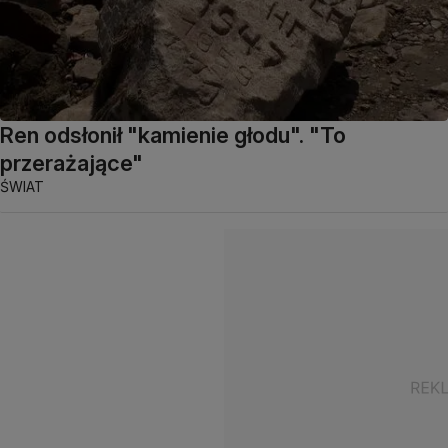
Ren odsłonił "kamienie głodu". "To
przerażające"
ŚWIAT