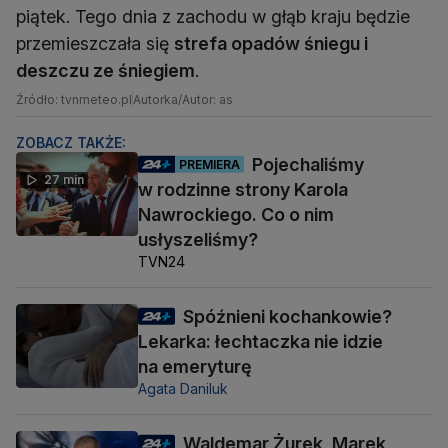
piątek. Tego dnia z zachodu w głąb kraju będzie
przemieszczała się
strefa opadów śniegu i
deszczu ze śniegiem
.
Źródło: tvnmeteo.pl
Autorka/Autor: as
ZOBACZ TAKŻE:
Pojechaliśmy
PREMIERA
27 min
w rodzinne strony Karola
Nawrockiego. Co o nim
usłyszeliśmy?
TVN24
Spóźnieni kochankowie?
Lekarka: łechtaczka nie idzie
na emeryturę
Agata Daniluk
Waldemar Żurek, Marek