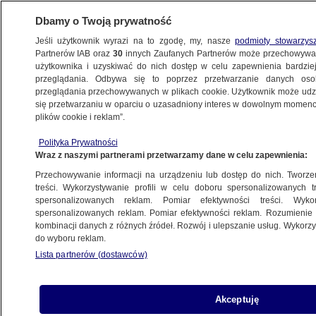
Dbamy o Twoją prywatność
Jeśli użytkownik wyrazi na to zgodę, my, nasze
podmioty stowarzys
Partnerów IAB oraz
30
innych Zaufanych Partnerów może przechowywa
METEO
użytkownika i uzyskiwać do nich dostęp w celu zapewnienia bardzi
przeglądania. Odbywa się to poprzez przetwarzanie danych os
przeglądania przechowywanych w plikach cookie. Użytkownik może udzie
PROGNOZA
się przetwarzaniu w oparciu o uzasadniony interes w dowolnym momencie
plików cookie i reklam”.
Pogoda na jutro - środa 02.10. To będzie
Polityka Prywatności
kolejna chłodna noc
Wraz z naszymi partnerami przetwarzamy dane w celu zapewnienia:
Przechowywanie informacji na urządzeniu lub dostęp do nich. Tworzeni
1.10.2024, 19:26
treści. Wykorzystywanie profili w celu doboru spersonalizowanych tr
spersonalizowanych reklam. Pomiar efektywności treści. Wyko
spersonalizowanych reklam. Pomiar efektywności reklam. Rozumienie o
Udostępnij
kombinacji danych z różnych źródeł. Rozwój i ulepszanie usług. Wykor
do wyboru reklam.
Lista partnerów (dostawców)
Akceptuję