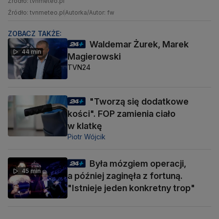
Źródło: tvnmeteo.pl
Źródło: tvnmeteo.pl
Autorka/Autor: fw
ZOBACZ TAKŻE:
Waldemar Żurek, Marek
44 min
Magierowski
TVN24
"Tworzą się dodatkowe
kości". FOP zamienia ciało
w klatkę
Piotr Wójcik
Była mózgiem operacji,
45 min
a później zaginęła z fortuną.
"Istnieje jeden konkretny trop"