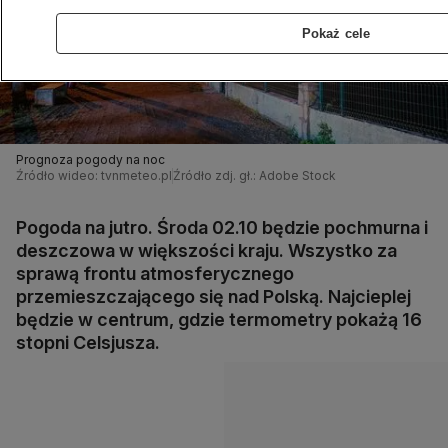
Pokaż cele
Prognoza pogody na noc
Źródło wideo: tvnmeteo.pl
Źródło zdj. gł.: Adobe Stock
Pogoda na jutro. Środa 02.10 będzie pochmurna i
deszczowa w większości kraju. Wszystko za
sprawą frontu atmosferycznego
przemieszczającego się nad Polską. Najcieplej
będzie w centrum, gdzie termometry pokażą 16
stopni Celsjusza.