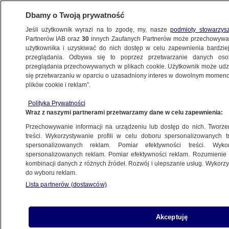
Dbamy o Twoją prywatność
Jeśli użytkownik wyrazi na to zgodę, my, nasze
podmioty stowarzys
Partnerów IAB oraz
30
innych Zaufanych Partnerów może przechowywa
METEO
użytkownika i uzyskiwać do nich dostęp w celu zapewnienia bardzi
przeglądania. Odbywa się to poprzez przetwarzanie danych os
przeglądania przechowywanych w plikach cookie. Użytkownik może udzie
PROGNOZA
się przetwarzaniu w oparciu o uzasadniony interes w dowolnym momencie
plików cookie i reklam”.
Pogoda na jutro - poniedziałek 21.08.
Polityka Prywatności
Gorąco, w niektórych regionach pojawią
Wraz z naszymi partnerami przetwarzamy dane w celu zapewnienia:
się burze
Przechowywanie informacji na urządzeniu lub dostęp do nich. Tworzeni
treści. Wykorzystywanie profili w celu doboru spersonalizowanych tr
20.08.2023, 19:40
spersonalizowanych reklam. Pomiar efektywności treści. Wyko
spersonalizowanych reklam. Pomiar efektywności reklam. Rozumienie o
kombinacji danych z różnych źródeł. Rozwój i ulepszanie usług. Wykor
Udostępnij
do wyboru reklam.
Lista partnerów (dostawców)
Akceptuję