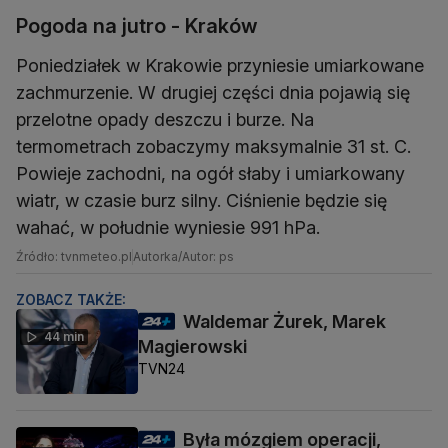
Pogoda na jutro - Kraków
Poniedziałek w Krakowie przyniesie umiarkowane
zachmurzenie. W drugiej części dnia pojawią się
przelotne opady deszczu i burze. Na
termometrach zobaczymy maksymalnie 31 st. C.
Powieje zachodni, na ogół słaby i umiarkowany
wiatr, w czasie burz silny. Ciśnienie będzie się
wahać, w południe wyniesie 991 hPa.
Źródło: tvnmeteo.pl
Autorka/Autor: ps
ZOBACZ TAKŻE:
Waldemar Żurek, Marek
44 min
Magierowski
TVN24
Była mózgiem operacji,