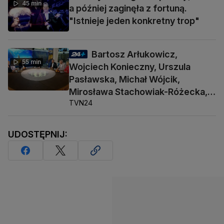
45 min
a później zaginęła z fortuną.
"Istnieje jeden konkretny trop"
Bartosz Arłukowicz,
55 min
Wojciech Konieczny, Urszula
Pasławska, Michał Wójcik,
Mirosława Stachowiak-Różecka,
TVN24
Barbara Socha
UDOSTĘPNIJ: