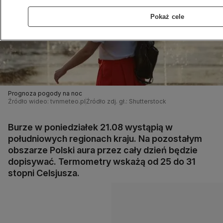
Pokaż cele
Prognoza pogody na noc
Źródło wideo: tvnmeteo.pl
Źródło zdj. gł.: Shutterstock
Burze w poniedziałek 21.08 wystąpią w
południowych regionach kraju. Na pozostałym
obszarze Polski aura przez cały dzień będzie
dopisywać. Termometry wskażą od 25 do 31
stopni Celsjusza.