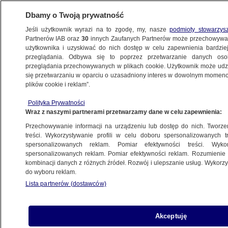
Dbamy o Twoją prywatność
Jeśli użytkownik wyrazi na to zgodę, my, nasze
podmioty stowarzys
Partnerów IAB oraz
30
innych Zaufanych Partnerów może przechowywa
METEO
użytkownika i uzyskiwać do nich dostęp w celu zapewnienia bardzi
przeglądania. Odbywa się to poprzez przetwarzanie danych os
przeglądania przechowywanych w plikach cookie. Użytkownik może udzie
PROGNOZA
się przetwarzaniu w oparciu o uzasadniony interes w dowolnym momencie
plików cookie i reklam”.
Pogoda na jutro - poniedziałek 16.12. Wiatr
Polityka Prywatności
w porywach przekroczy 100 km/h
Wraz z naszymi partnerami przetwarzamy dane w celu zapewnienia:
Przechowywanie informacji na urządzeniu lub dostęp do nich. Tworzeni
15.12.2024, 18:39
treści. Wykorzystywanie profili w celu doboru spersonalizowanych tr
spersonalizowanych reklam. Pomiar efektywności treści. Wyko
spersonalizowanych reklam. Pomiar efektywności reklam. Rozumienie o
Udostępnij
kombinacji danych z różnych źródeł. Rozwój i ulepszanie usług. Wykor
do wyboru reklam.
Lista partnerów (dostawców)
Akceptuję