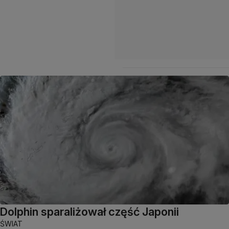
Dolphin sparaliżował część Japonii
ŚWIAT