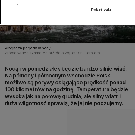
Pokaż cele
Prognoza pogody w nocy
Źródło wideo: tvnmeteo.pl
Źródło zdj. gł.: Shutterstock
Nocą i w poniedziałek będzie bardzo silnie wiać.
Na północy i północnym wschodzie Polski
możliwe są porywy osiągające prędkość ponad
100 kilometrów na godzinę. Temperatura będzie
wysoka jak na połowę grudnia, ale silny wiatr i
duża wilgotność sprawią, że jej nie poczujemy.