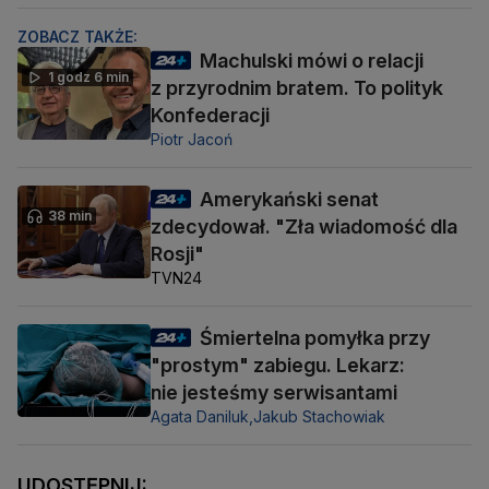
ZOBACZ TAKŻE:
Machulski mówi o relacji
1 godz 6 min
z przyrodnim bratem. To polityk
Konfederacji
Piotr Jacoń
Amerykański senat
38 min
zdecydował. "Zła wiadomość dla
Rosji"
TVN24
Śmiertelna pomyłka przy
"prostym" zabiegu. Lekarz:
nie jesteśmy serwisantami
Agata Daniluk,
Jakub Stachowiak
UDOSTĘPNIJ: