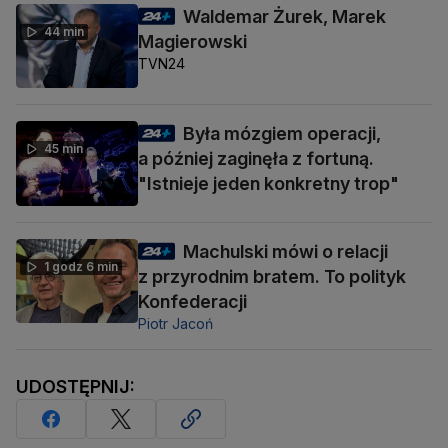
Waldemar Żurek, Marek
44 min
Magierowski
TVN24
Była mózgiem operacji,
45 min
a później zaginęła z fortuną.
"Istnieje jeden konkretny trop"
Machulski mówi o relacji
1 godz 6 min
z przyrodnim bratem. To polityk
Konfederacji
Piotr Jacoń
UDOSTĘPNIJ: