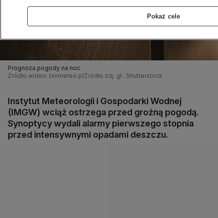
Pokaż cele
Prognoza pogody na noc
Źródło wideo: tvnmeteo.pl
Źródło zdj. gł.: Shutterstock
Instytut Meteorologii i Gospodarki Wodnej
(IMGW) wciąż ostrzega przed groźną pogodą.
Synoptycy wydali alarmy pierwszego stopnia
przed intensywnymi opadami deszczu.