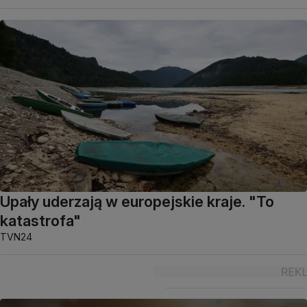
Upały uderzają w europejskie kraje. "To
katastrofa"
TVN24