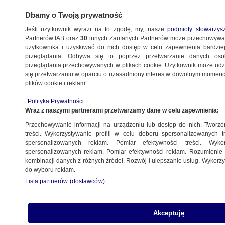
Dbamy o Twoją prywatność
Jeśli użytkownik wyrazi na to zgodę, my, nasze
podmioty stowarzys
Partnerów IAB oraz
30
innych Zaufanych Partnerów może przechowywa
METEO
użytkownika i uzyskiwać do nich dostęp w celu zapewnienia bardzi
przeglądania. Odbywa się to poprzez przetwarzanie danych os
przeglądania przechowywanych w plikach cookie. Użytkownik może udzie
PROGNOZA
się przetwarzaniu w oparciu o uzasadniony interes w dowolnym momencie
plików cookie i reklam”.
Uwaga na ulewy. Są alarmy
Polityka Prywatności
Wraz z naszymi partnerami przetwarzamy dane w celu zapewnienia:
3.11.2025, 06:32
Aktualizacja:
3.11.2025, 20:38
Przechowywanie informacji na urządzeniu lub dostęp do nich. Tworzeni
treści. Wykorzystywanie profili w celu doboru spersonalizowanych tr
Posłuchaj artykułu
spersonalizowanych reklam. Pomiar efektywności treści. Wyko
Czyta lektor AI
spersonalizowanych reklam. Pomiar efektywności reklam. Rozumienie o
kombinacji danych z różnych źródeł. Rozwój i ulepszanie usług. Wykor
do wyboru reklam.
Lista partnerów (dostawców)
Akceptuję