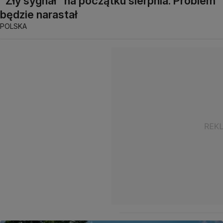
"Zły sygnał" na początku sierpnia. Problem
będzie narastał
POLSKA