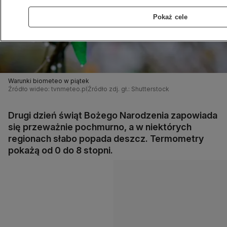
Pokaż cele
Warunki biometeo w piątek
Źródło wideo: tvnmeteo.pl
Źródło zdj. gł.: Shutterstock
Drugi dzień świąt Bożego Narodzenia zapowiada
się przeważnie pochmurno, a w niektórych
regionach słabo popada deszcz. Termometry
pokażą od 0 do 8 stopni.