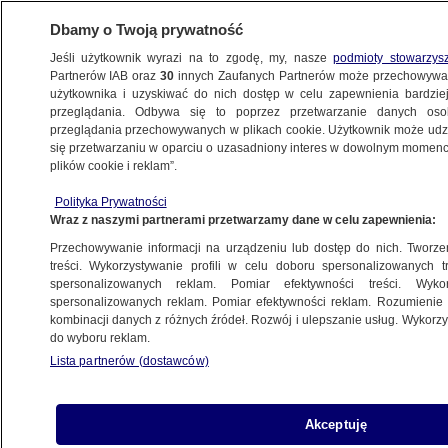
Dbamy o Twoją prywatność
Jeśli użytkownik wyrazi na to zgodę, my, nasze
podmioty stowarzys
Partnerów IAB oraz
30
innych Zaufanych Partnerów może przechowywa
METEO
użytkownika i uzyskiwać do nich dostęp w celu zapewnienia bardzi
przeglądania. Odbywa się to poprzez przetwarzanie danych os
przeglądania przechowywanych w plikach cookie. Użytkownik może udzie
POLSKA
się przetwarzaniu w oparciu o uzasadniony interes w dowolnym momencie
plików cookie i reklam”.
Pogoda na dziś - czwartek 26.12.
Polityka Prywatności
Na termometrach nawet 8 stopni
Wraz z naszymi partnerami przetwarzamy dane w celu zapewnienia:
Przechowywanie informacji na urządzeniu lub dostęp do nich. Tworzeni
26.12.2024, 02:00
treści. Wykorzystywanie profili w celu doboru spersonalizowanych tr
spersonalizowanych reklam. Pomiar efektywności treści. Wyko
spersonalizowanych reklam. Pomiar efektywności reklam. Rozumienie o
Udostępnij
kombinacji danych z różnych źródeł. Rozwój i ulepszanie usług. Wykor
do wyboru reklam.
Lista partnerów (dostawców)
Akceptuję