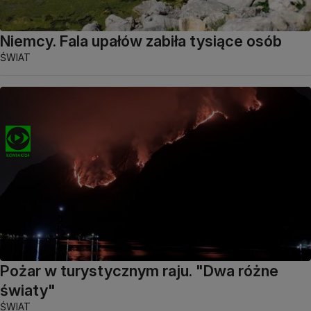
Niemcy. Fala upałów zabiła tysiące osób
ŚWIAT
Pożar w turystycznym raju. "Dwa różne
światy"
ŚWIAT