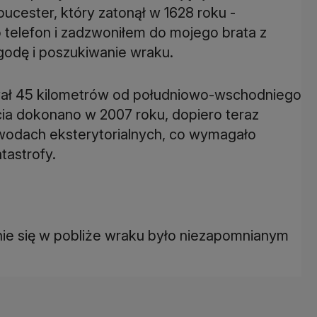
ucester, który zatonął w 1628 roku -
 telefon i zadzwoniłem do mojego brata z
godę i poszukiwanie wraku.
wał 45 kilometrów od południowo-wschodniego
cia dokonano w 2007 roku, dopiero teraz
 wodach eksterytorialnych, co wymagało
tastrofy.
nie się w pobliże wraku było niezapomnianym