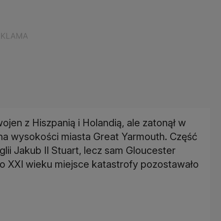
en z Hiszpanią i Holandią, ale zatonął w
e na wysokości miasta Great Yarmouth. Część
lii Jakub II Stuart, lecz sam Gloucester
Do XXI wieku miejsce katastrofy pozostawało