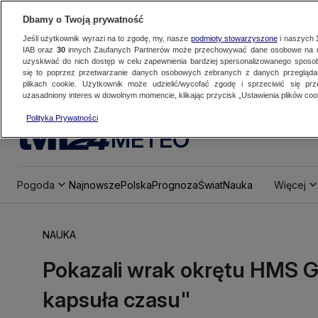
Dbamy o Twoją prywatność
Jeśli użytkownik wyrazi na to zgodę, my, nasze
podmioty stowarzyszone
i naszych
IAB oraz
30
innych Zaufanych Partnerów może przechowywać dane osobowe na ur
uzyskiwać do nich dostęp w celu zapewnienia bardziej spersonalizowanego sposo
się to poprzez przetwarzanie danych osobowych zebranych z danych przegląd
plikach cookie. Użytkownik może udzielić/wycofać zgodę i sprzeciwić się pr
uzasadniony interes w dowolnym momencie, klikając przycisk „Ustawienia plików cook
Polityka Prywatności
METEO
Pogoda
Najnowsze
Polska
Prognoza
Świat
Nauka
Więcej
NAUKA
Pokazali wrak okrętu HMS G
kapsuła czasu"