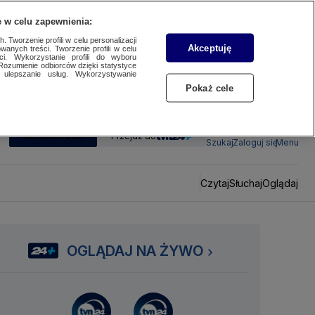
 w celu zapewnienia:
 Tworzenie profili w celu personalizacji
Akceptuję
wanych treści. Tworzenie profili w celu
ci. Wykorzystanie profili do wyboru
Rozumienie odbiorców dzięki statystyce
ulepszanie usług. Wykorzystywanie
Pokaż cele
SUBSKRYBUJ
Przejdź do
Szukaj
Zaloguj się
Menu
Czytaj
Słuchaj
Oglądaj
OGLĄDAJ NA ŻYWO