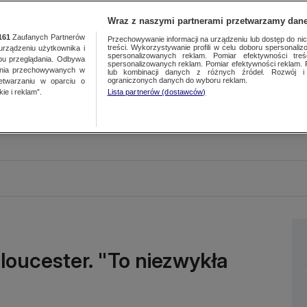
Wraz z naszymi partnerami przetwarzamy dane
161
Zaufanych Partnerów
Przechowywanie informacji na urządzeniu lub dostęp do nich.
treści. Wykorzystywanie profili w celu doboru spersonalizo
ządzeniu użytkownika i
spersonalizowanych reklam. Pomiar efektywności treś
bu przeglądania. Odbywa
spersonalizowanych reklam. Pomiar efektywności reklam. 
ania przechowywanych w
lub kombinacji danych z różnych źródeł. Rozwój i 
ograniczonych danych do wyboru reklam.
zetwarzaniu w oparciu o
ie i reklam”.
Lista partnerów (dostawców)
loucester. "To niezwykła