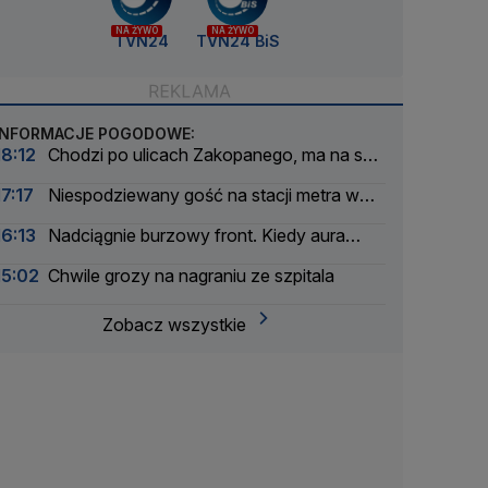
NA ŻYWO
NA ŻYWO
TVN24
TVN24 BiS
INFORMACJE POGODOWE:
18:12
Chodzi po ulicach Zakopanego, ma na szyi
plastik
17:17
Niespodziewany gość na stacji metra w
Budapeszcie
16:13
Nadciągnie burzowy front. Kiedy aura
znów się poprawi
15:02
Chwile grozy na nagraniu ze szpitala
Zobacz wszystkie