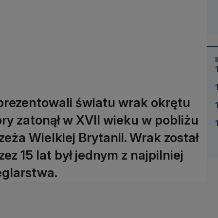
aprezentowali światu wrak okrętu
y zatonął w XVII wieku w pobliżu
a Wielkiej Brytanii. Wrak został
ez 15 lat był jednym z najpilniej
eglarstwa.