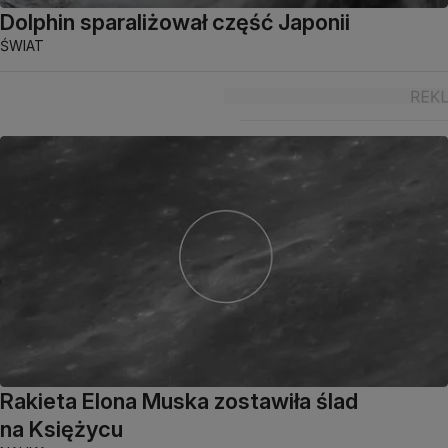
Dolphin sparaliżował część Japonii
ŚWIAT
Rakieta Elona Muska zostawiła ślad
na Księżycu