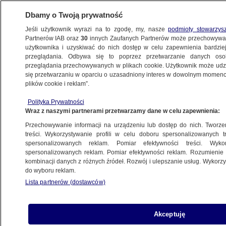
Dbamy o Twoją prywatność
Jeśli użytkownik wyrazi na to zgodę, my, nasze
podmioty stowarzys
Partnerów IAB oraz
30
innych Zaufanych Partnerów może przechowywa
METEO
użytkownika i uzyskiwać do nich dostęp w celu zapewnienia bardzi
przeglądania. Odbywa się to poprzez przetwarzanie danych os
przeglądania przechowywanych w plikach cookie. Użytkownik może udzie
NAUKA
się przetwarzaniu w oparciu o uzasadniony interes w dowolnym momencie
plików cookie i reklam”.
USA, Kanada. Zorza polarna rozświetliła
Polityka Prywatności
niebo. "Widok nie z tego świata"
Wraz z naszymi partnerami przetwarzamy dane w celu zapewnienia:
Przechowywanie informacji na urządzeniu lub dostęp do nich. Tworzeni
13.10.2021, 07:47
treści. Wykorzystywanie profili w celu doboru spersonalizowanych tr
spersonalizowanych reklam. Pomiar efektywności treści. Wyko
spersonalizowanych reklam. Pomiar efektywności reklam. Rozumienie o
Udostępnij
kombinacji danych z różnych źródeł. Rozwój i ulepszanie usług. Wykor
do wyboru reklam.
Mieszkańcy niektórych części Stanów
Lista partnerów (dostawców)
Zjednoczonych, Kanady i Europy mogli podziwiać
spektakularny pokaz zorzy polarnej. Zjawisko był
efektem koronalnego wyrzutu masy na Słońcu.
Akceptuję