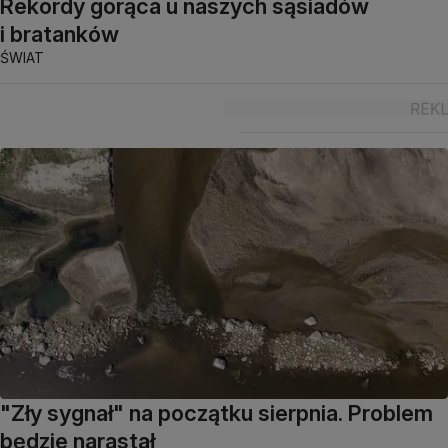
Rekordy gorąca u naszych sąsiadów
i bratanków
ŚWIAT
"Zły sygnał" na początku sierpnia. Problem
będzie narastał