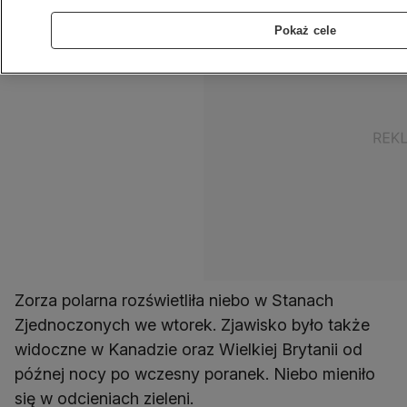
Pokaż cele
Zorza polarna rozświetliła niebo w Stanach
Zjednoczonych we wtorek. Zjawisko było także
widoczne w Kanadzie oraz Wielkiej Brytanii od
późnej nocy po wczesny poranek. Niebo mieniło
się w odcieniach zieleni.