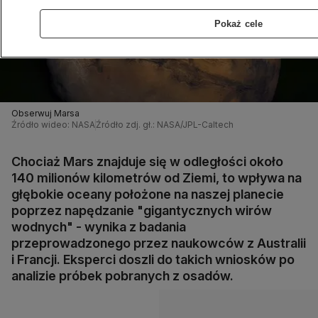
Pokaż cele
Obserwuj Marsa
Źródło wideo: NASA
Źródło zdj. gł.: NASA/JPL-Caltech
Chociaż Mars znajduje się w odległości około
140 milionów kilometrów od Ziemi, to wpływa na
głębokie oceany położone na naszej planecie
poprzez napędzanie "gigantycznych wirów
wodnych" - wynika z badania
przeprowadzonego przez naukowców z Australii
i Francji. Eksperci doszli do takich wniosków po
analizie próbek pobranych z osadów.