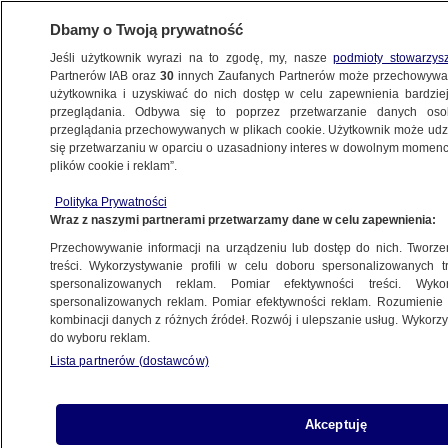
Dbamy o Twoją prywatność
Jeśli użytkownik wyrazi na to zgodę, my, nasze
podmioty stowarzys
Partnerów IAB oraz
30
innych Zaufanych Partnerów może przechowywa
METEO
użytkownika i uzyskiwać do nich dostęp w celu zapewnienia bardzi
przeglądania. Odbywa się to poprzez przetwarzanie danych os
przeglądania przechowywanych w plikach cookie. Użytkownik może udzie
NAUKA
się przetwarzaniu w oparciu o uzasadniony interes w dowolnym momencie
plików cookie i reklam”.
Mars może napędzać "gigantyczne wiry"
Polityka Prywatności
wodne w głębokich oceanach Ziemi
Wraz z naszymi partnerami przetwarzamy dane w celu zapewnienia:
Przechowywanie informacji na urządzeniu lub dostęp do nich. Tworzeni
13.03.2024, 08:36
treści. Wykorzystywanie profili w celu doboru spersonalizowanych tr
spersonalizowanych reklam. Pomiar efektywności treści. Wyko
spersonalizowanych reklam. Pomiar efektywności reklam. Rozumienie o
Udostępnij
kombinacji danych z różnych źródeł. Rozwój i ulepszanie usług. Wykor
do wyboru reklam.
Lista partnerów (dostawców)
Akceptuję