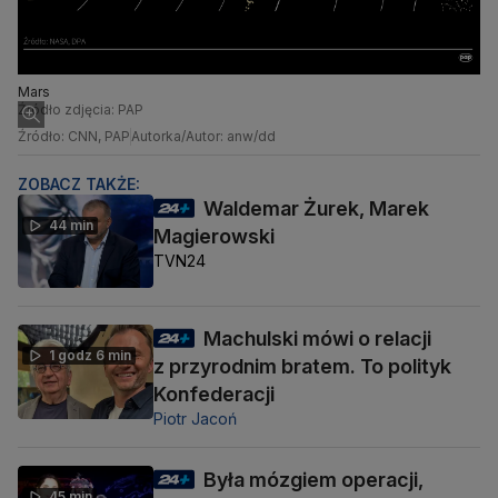
Mars
Źródło zdjęcia: PAP
Źródło: CNN, PAP
Autorka/Autor: anw/dd
ZOBACZ TAKŻE:
Waldemar Żurek, Marek
44 min
Magierowski
TVN24
Machulski mówi o relacji
1 godz 6 min
z przyrodnim bratem. To polityk
Konfederacji
Piotr Jacoń
Była mózgiem operacji,
45 min