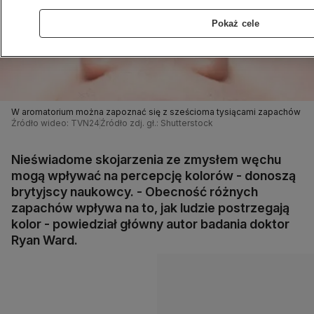
Pokaż cele
W aromatorium można zapoznać się z sześcioma tysiącami zapachów
Źródło wideo: TVN24
Źródło zdj. gł.: Shutterstock
Nieświadome skojarzenia ze zmysłem węchu
mogą wpływać na percepcję kolorów - donoszą
brytyjscy naukowcy. - Obecność różnych
zapachów wpływa na to, jak ludzie postrzegają
kolor - powiedział główny autor badania doktor
Ryan Ward.