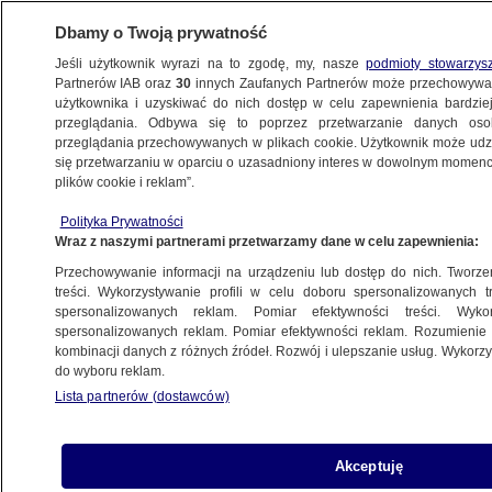
Dbamy o Twoją prywatność
Jeśli użytkownik wyrazi na to zgodę, my, nasze
podmioty stowarzys
Partnerów IAB oraz
30
innych Zaufanych Partnerów może przechowywa
METEO
użytkownika i uzyskiwać do nich dostęp w celu zapewnienia bardzi
przeglądania. Odbywa się to poprzez przetwarzanie danych os
przeglądania przechowywanych w plikach cookie. Użytkownik może udzie
NAUKA
się przetwarzaniu w oparciu o uzasadniony interes w dowolnym momencie
plików cookie i reklam”.
Jak zapachy mogą wpływać
Polityka Prywatności
na postrzeganie kolorów?
Wraz z naszymi partnerami przetwarzamy dane w celu zapewnienia:
Przechowywanie informacji na urządzeniu lub dostęp do nich. Tworzeni
17.10.2023, 21:27
treści. Wykorzystywanie profili w celu doboru spersonalizowanych tr
spersonalizowanych reklam. Pomiar efektywności treści. Wyko
spersonalizowanych reklam. Pomiar efektywności reklam. Rozumienie o
Udostępnij
kombinacji danych z różnych źródeł. Rozwój i ulepszanie usług. Wykor
do wyboru reklam.
Lista partnerów (dostawców)
Akceptuję