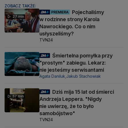
ZOBACZ TAKŻE:
Pojechaliśmy
PREMIERA
27 min
w rodzinne strony Karola
Nawrockiego. Co o nim
usłyszeliśmy?
TVN24
Śmiertelna pomyłka przy
"prostym" zabiegu. Lekarz:
nie jesteśmy serwisantami
Agata Daniluk,
Jakub Stachowiak
Dziś mija 15 lat od śmierci
57 min
Andrzeja Leppera. "Nigdy
nie uwierzę, że to było
samobójstwo"
TVN24