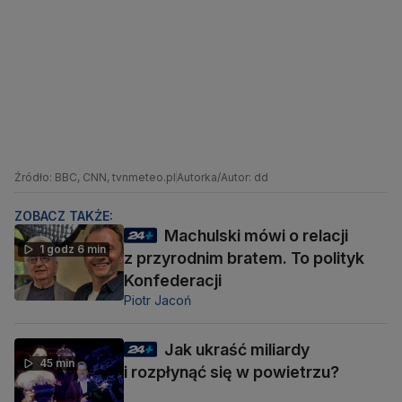
Źródło: BBC, CNN, tvnmeteo.pl
Autorka/Autor: dd
ZOBACZ TAKŻE:
Machulski mówi o relacji
1 godz 6 min
z przyrodnim bratem. To polityk
Konfederacji
Piotr Jacoń
Jak ukraść miliardy
45 min
i rozpłynąć się w powietrzu?