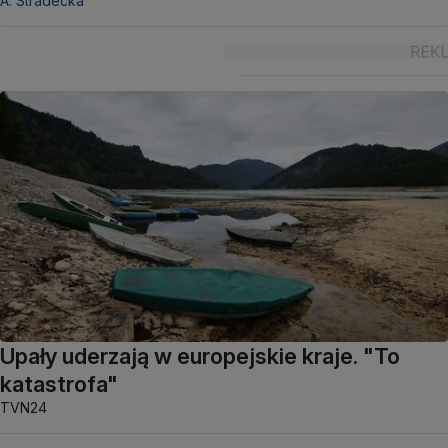
A. Stradecka
Upały uderzają w europejskie kraje. "To
katastrofa"
TVN24