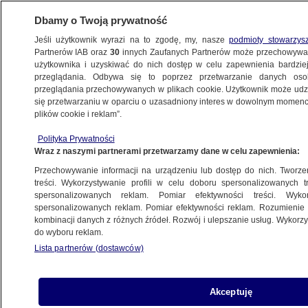
Dbamy o Twoją prywatność
Jeśli użytkownik wyrazi na to zgodę, my, nasze
podmioty stowarzys
Partnerów IAB oraz
30
innych Zaufanych Partnerów może przechowywa
METEO
użytkownika i uzyskiwać do nich dostęp w celu zapewnienia bardzi
przeglądania. Odbywa się to poprzez przetwarzanie danych os
przeglądania przechowywanych w plikach cookie. Użytkownik może udzie
NAUKA
się przetwarzaniu w oparciu o uzasadniony interes w dowolnym momencie
plików cookie i reklam”.
Dziwaczny dinozaur z dwoma pazurami
Polityka Prywatności
odkryty na pustyni Gobi
Wraz z naszymi partnerami przetwarzamy dane w celu zapewnienia:
Przechowywanie informacji na urządzeniu lub dostęp do nich. Tworzeni
27.03.2025, 16:48
treści. Wykorzystywanie profili w celu doboru spersonalizowanych tr
spersonalizowanych reklam. Pomiar efektywności treści. Wyko
spersonalizowanych reklam. Pomiar efektywności reklam. Rozumienie o
Udostępnij
kombinacji danych z różnych źródeł. Rozwój i ulepszanie usług. Wykor
do wyboru reklam.
Lista partnerów (dostawców)
Akceptuję