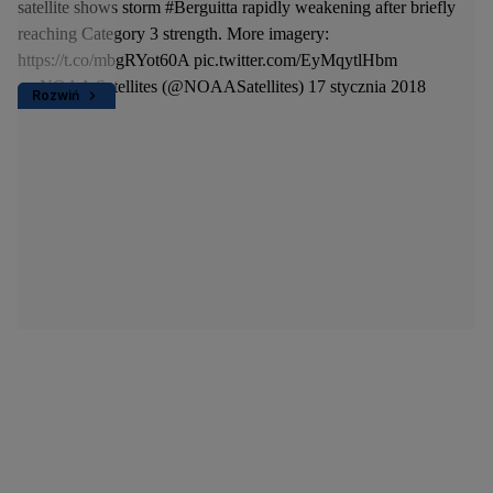
satellite shows storm
#Berguitta
rapidly weakening after briefly
reaching Category 3 strength. More imagery:
https://t.co/mbgRYot60A
pic.twitter.com/EyMqytlHbm
— NOAA Satellites (@NOAASatellites)
17 stycznia 2018
Rozwiń