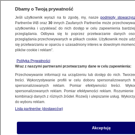
Dbamy o Twoją prywatność
Jeśli użytkownik wyrazi na to zgodę, my, nasze
podmioty stowarzys
Partnerów IAB oraz
30
innych Zaufanych Partnerów może przechowywa
METEO
użytkownika i uzyskiwać do nich dostęp w celu zapewnienia bardzi
przeglądania. Odbywa się to poprzez przetwarzanie danych os
przeglądania przechowywanych w plikach cookie. Użytkownik może udzie
NAJNOWSZE
się przetwarzaniu w oparciu o uzasadniony interes w dowolnym momencie
plików cookie i reklam”.
Tysiące ludzi w schronach, setki rodzin
Polityka Prywatności
bez prądu. Berguitta nadciąga
Wraz z naszymi partnerami przetwarzamy dane w celu zapewnienia:
nad Mauritius
Przechowywanie informacji na urządzeniu lub dostęp do nich. Tworzeni
treści. Wykorzystywanie profili w celu doboru spersonalizowanych tr
17.01.2018, 19:13
spersonalizowanych reklam. Pomiar efektywności treści. Wyko
spersonalizowanych reklam. Pomiar efektywności reklam. Rozumienie o
kombinacji danych z różnych źródeł. Rozwój i ulepszanie usług. Wykor
Udostępnij
do wyboru reklam.
Lista partnerów (dostawców)
Akceptuję