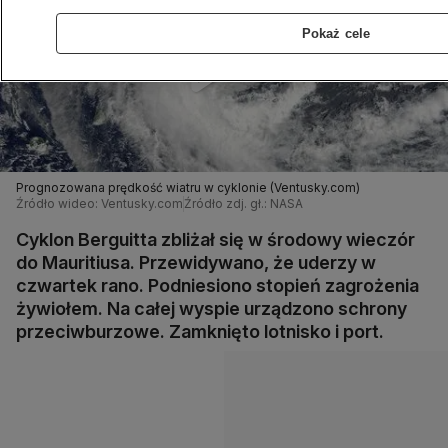
Pokaż cele
Prognozowana prędkość wiatru w cyklonie (Ventusky.com)
Źródło wideo: Ventusky.com
Źródło zdj. gł.: NASA
Cyklon Berguitta zbliżał się w środowy wieczór
do Mauritiusa. Przewidywano, że uderzy w
czwartek rano. Podniesiono stopień zagrożenia
żywiołem. Na całej wyspie urządzono schrony
przeciwburzowe. Zamknięto lotnisko i port.