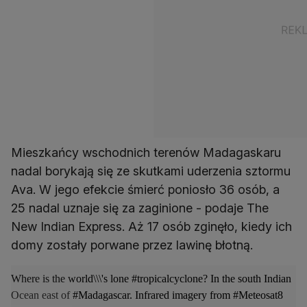
Mieszkańcy wschodnich terenów Madagaskaru
nadal borykają się ze skutkami uderzenia sztormu
Ava. W jego efekcie śmierć poniosło 36 osób, a
25 nadal uznaje się za zaginione - podaje The
New Indian Express. Aż 17 osób zginęło, kiedy ich
domy zostały porwane przez lawinę błotną.
Where is the world\\\'s lone
#tropicalcyclone
? In the south Indian
Ocean east of
#Madagascar
. Infrared imagery from
#Meteosat8