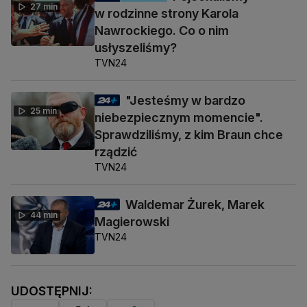
27 min
w rodzinne strony Karola
Nawrockiego. Co o nim
usłyszeliśmy?
TVN24
"Jesteśmy w bardzo
25 min
niebezpiecznym momencie".
Sprawdziliśmy, z kim Braun chce
rządzić
TVN24
Waldemar Żurek, Marek
44 min
Magierowski
TVN24
UDOSTĘPNIJ: