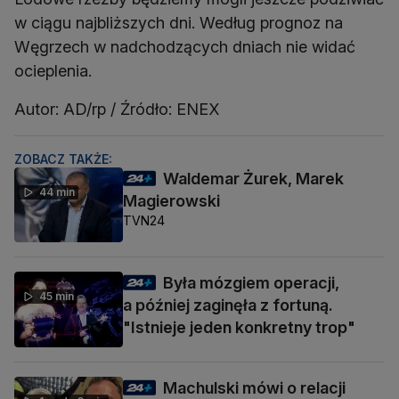
w ciągu najbliższych dni. Według prognoz na
Węgrzech w nadchodzących dniach nie widać
ocieplenia.
Autor: AD/rp / Źródło: ENEX
ZOBACZ TAKŻE:
Waldemar Żurek, Marek
44 min
Magierowski
TVN24
Była mózgiem operacji,
45 min
a później zaginęła z fortuną.
"Istnieje jeden konkretny trop"
Machulski mówi o relacji