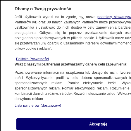
Dbamy o Twoją prywatność
Jeśli użytkownik wyrazi na to zgodę, my, nasze
podmioty stowarzys
Partnerów IAB oraz
30
innych Zaufanych Partnerów może przechowywa
METEO
użytkownika i uzyskiwać do nich dostęp w celu zapewnienia bardzi
przeglądania. Odbywa się to poprzez przetwarzanie danych os
przeglądania przechowywanych w plikach cookie. Użytkownik może udzie
NAJNOWSZE
się przetwarzaniu w oparciu o uzasadniony interes w dowolnym momencie
plików cookie i reklam”.
Drzewa i ławki w lodowej skorupie. Takie
Polityka Prywatności
cuda można zobaczyć na Węgrzech
Wraz z naszymi partnerami przetwarzamy dane w celu zapewnienia:
Przechowywanie informacji na urządzeniu lub dostęp do nich. Tworzeni
30.12.2014, 19:43
treści. Wykorzystywanie profili w celu doboru spersonalizowanych tr
spersonalizowanych reklam. Pomiar efektywności treści. Wyko
spersonalizowanych reklam. Pomiar efektywności reklam. Rozumienie o
Udostępnij
kombinacji danych z różnych źródeł. Rozwój i ulepszanie usług. Wykor
do wyboru reklam.
Przyroda, pogoda i przedmioty, które stworzył
Lista partnerów (dostawców)
człowiek. Wszystkie te czynniki przyczyniły się
do powstania przepięknych lodowych form.
Można je podziwiać na Węgrzech w okolicach
Akceptuję
jeziora Balaton.