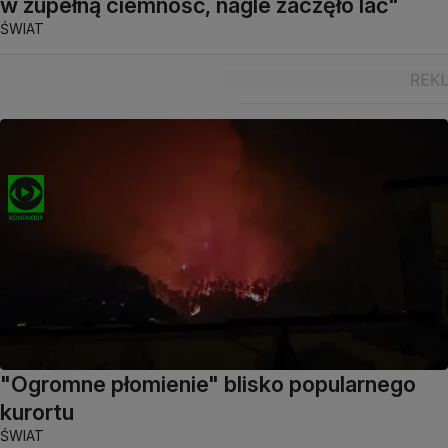
w zupełną ciemność, nagle zaczęło lać"
ŚWIAT
"Ogromne płomienie" blisko popularnego
kurortu
ŚWIAT