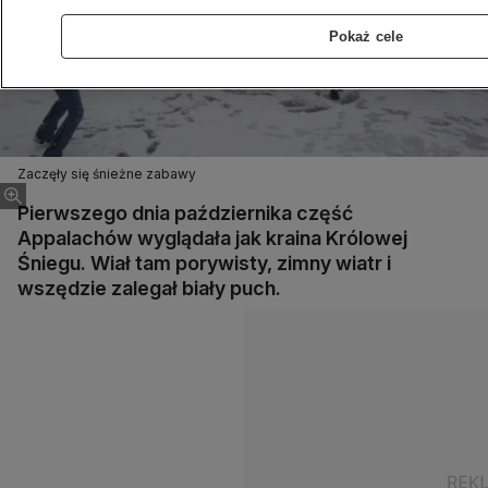
Pokaż cele
Zaczęły się śnieżne zabawy
Pierwszego dnia października część
Appalachów wyglądała jak kraina Królowej
Śniegu. Wiał tam porywisty, zimny wiatr i
wszędzie zalegał biały puch.