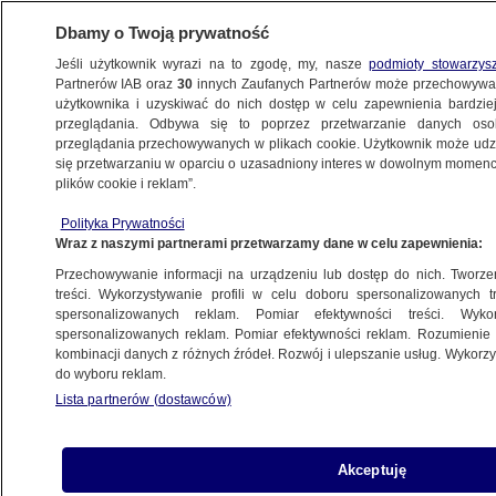
Dbamy o Twoją prywatność
Jeśli użytkownik wyrazi na to zgodę, my, nasze
podmioty stowarzys
Partnerów IAB oraz
30
innych Zaufanych Partnerów może przechowywa
METEO
użytkownika i uzyskiwać do nich dostęp w celu zapewnienia bardzi
przeglądania. Odbywa się to poprzez przetwarzanie danych os
przeglądania przechowywanych w plikach cookie. Użytkownik może udzie
NAJNOWSZE
się przetwarzaniu w oparciu o uzasadniony interes w dowolnym momencie
plików cookie i reklam”.
Do USA przyszła zima: 6 centymerów
Polityka Prywatności
śniegu w Appalachach
Wraz z naszymi partnerami przetwarzamy dane w celu zapewnienia:
Przechowywanie informacji na urządzeniu lub dostęp do nich. Tworzeni
3.10.2011, 08:17
treści. Wykorzystywanie profili w celu doboru spersonalizowanych tr
spersonalizowanych reklam. Pomiar efektywności treści. Wyko
spersonalizowanych reklam. Pomiar efektywności reklam. Rozumienie o
Udostępnij
kombinacji danych z różnych źródeł. Rozwój i ulepszanie usług. Wykor
do wyboru reklam.
Lista partnerów (dostawców)
Akceptuję