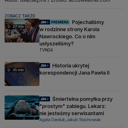
ZOBACZ TAKŻE:
Pojechaliśmy
PREMIERA
27 min
w rodzinne strony Karola
Nawrockiego. Co o nim
usłyszeliśmy?
TVN24
Historia ukrytej
35 min
korespondencji Jana Pawła II
Śmiertelna pomyłka przy
"prostym" zabiegu. Lekarz:
nie jesteśmy serwisantami
Agata Daniluk,
Jakub Stachowiak