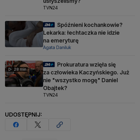
usłyszeliśmy?
TVN24
Spóźnieni kochankowie?
Lekarka: łechtaczka nie idzie
na emeryturę
Agata Daniluk
Prokuratura wzięła się
28 min
za człowieka Kaczyńskiego. Już
nie "wszystko mogę" Daniel
Obajtek?
TVN24
UDOSTĘPNIJ: