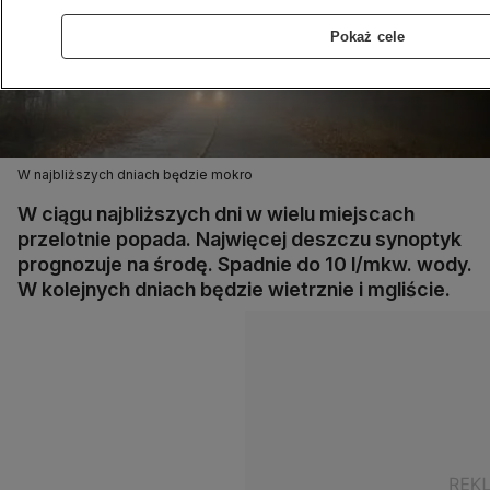
Pokaż cele
W najbliższych dniach będzie mokro
W ciągu najbliższych dni w wielu miejscach
przelotnie popada. Najwięcej deszczu synoptyk
prognozuje na środę. Spadnie do 10 l/mkw. wody.
W kolejnych dniach będzie wietrznie i mgliście.