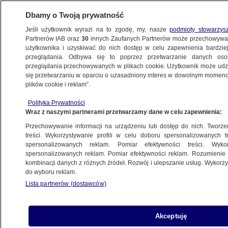
Dbamy o Twoją prywatność
Jeśli użytkownik wyrazi na to zgodę, my, nasze
podmioty stowarzys
Partnerów IAB oraz
30
innych Zaufanych Partnerów może przechowywa
METEO
użytkownika i uzyskiwać do nich dostęp w celu zapewnienia bardzi
przeglądania. Odbywa się to poprzez przetwarzanie danych os
przeglądania przechowywanych w plikach cookie. Użytkownik może udzie
NAJNOWSZE
się przetwarzaniu w oparciu o uzasadniony interes w dowolnym momencie
plików cookie i reklam”.
Deszcz, wiatr, mgły. Czeka nas tydzień
Polityka Prywatności
pełen utrudnień pogodowych
Wraz z naszymi partnerami przetwarzamy dane w celu zapewnienia:
Przechowywanie informacji na urządzeniu lub dostęp do nich. Tworzeni
19.10.2015, 16:30
treści. Wykorzystywanie profili w celu doboru spersonalizowanych tr
spersonalizowanych reklam. Pomiar efektywności treści. Wyko
spersonalizowanych reklam. Pomiar efektywności reklam. Rozumienie o
Udostępnij
kombinacji danych z różnych źródeł. Rozwój i ulepszanie usług. Wykor
do wyboru reklam.
Lista partnerów (dostawców)
Akceptuję