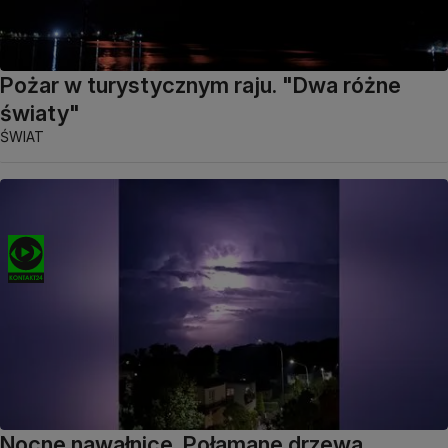
Pożar w turystycznym raju. "Dwa różne
światy"
ŚWIAT
Nocne nawałnice. Połamane drzewa