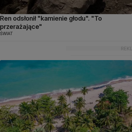
Ren odsłonił "kamienie głodu". "To
przerażające"
ŚWIAT