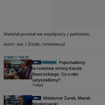
Materiał powstał we współpracy z partnerem.
Autor: red. / Źródło: tvnmeteo.pl
ZOBACZ TAKŻE:
Pojechaliśmy
PREMIERA
27 min
w rodzinne strony Karola
Nawrockiego. Co o nim
usłyszeliśmy?
TVN24
Waldemar Żurek, Marek
44 min
Magierowski