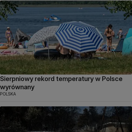
Sierpniowy rekord temperatury w Polsce
wyrównany
POLSKA