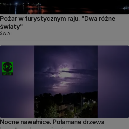
Pożar w turystycznym raju. "Dwa różne
światy"
ŚWIAT
Nocne nawałnice. Połamane drzewa