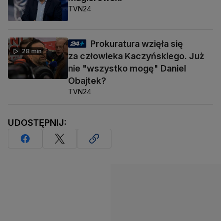
TVN24
Prokuratura wzięła się
28 min
za człowieka Kaczyńskiego. Już
nie "wszystko mogę" Daniel
Obajtek?
TVN24
UDOSTĘPNIJ: