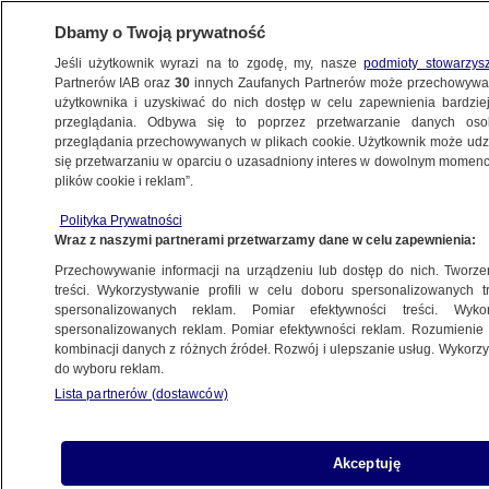
Dbamy o Twoją prywatność
Jeśli użytkownik wyrazi na to zgodę, my, nasze
podmioty stowarzys
Partnerów IAB oraz
30
innych Zaufanych Partnerów może przechowywa
METEO
użytkownika i uzyskiwać do nich dostęp w celu zapewnienia bardzi
przeglądania. Odbywa się to poprzez przetwarzanie danych os
przeglądania przechowywanych w plikach cookie. Użytkownik może udzie
NAJNOWSZE
się przetwarzaniu w oparciu o uzasadniony interes w dowolnym momencie
plików cookie i reklam”.
Ciechocinek to mikroklimat i maksikultura
Polityka Prywatności
Wraz z naszymi partnerami przetwarzamy dane w celu zapewnienia:
27.06.2021, 15:42
Przechowywanie informacji na urządzeniu lub dostęp do nich. Tworzeni
treści. Wykorzystywanie profili w celu doboru spersonalizowanych tr
Udostępnij
spersonalizowanych reklam. Pomiar efektywności treści. Wyko
spersonalizowanych reklam. Pomiar efektywności reklam. Rozumienie o
kombinacji danych z różnych źródeł. Rozwój i ulepszanie usług. Wykor
do wyboru reklam.
Lista partnerów (dostawców)
Akceptuję