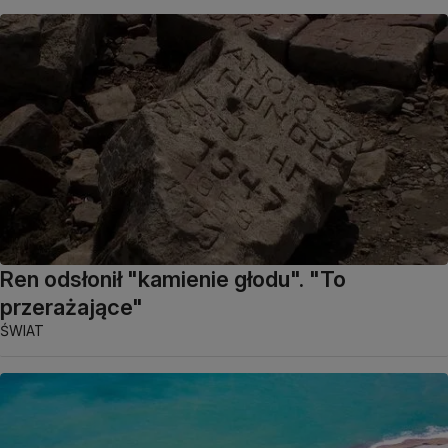
Ren odsłonił "kamienie głodu". "To
przerażające"
ŚWIAT