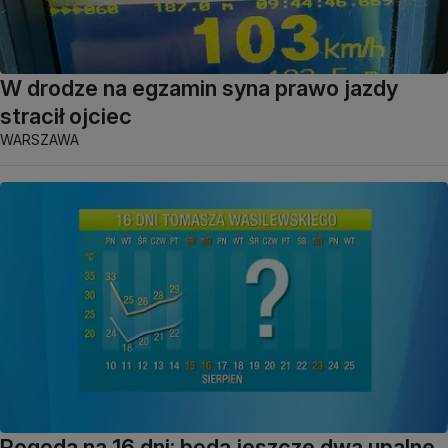
W drodze na egzamin syna prawo jazdy
stracił ojciec
WARSZAWA
Pogoda na 16 dni: będą jeszcze dwa upalne