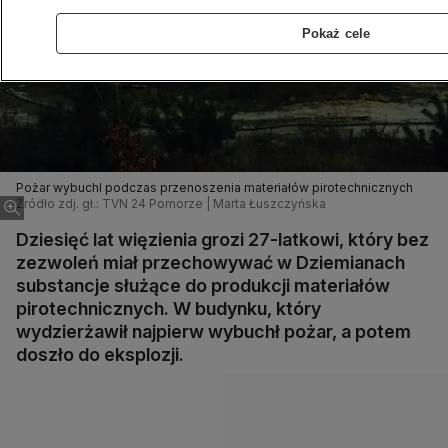
Pokaż cele
Pożar wybuchl podczas przenoszenia materiałów pirotechnicznych
Źródło zdj. gł.: TVN 24 Pomorze | Marta Łuszczyńska
Dziesięć lat więzienia grozi 27-latkowi, który bez
zezwoleń miał przechowywać w Dziemianach
substancje służące do produkcji materiałów
pirotechnicznych. W budynku, który
wydzierżawił najpierw wybuchł pożar, a potem
doszło do eksplozji.