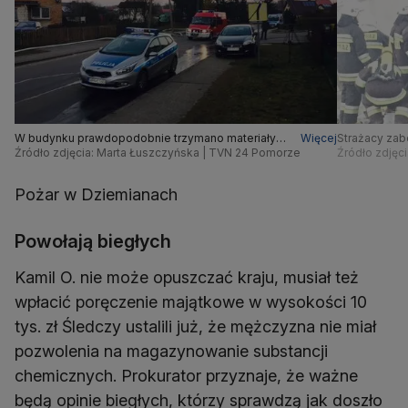
W budynku prawdopodobnie trzymano materiały
Więcej
Strażacy zab
wybuchowe
Źródło zdjęcia: Marta Łuszczyńska | TVN 24 Pomorze
Źródło zdjęc
Pożar w Dziemianach
Powołają biegłych
Kamil O. nie może opuszczać kraju, musiał też
wpłacić poręczenie majątkowe w wysokości 10
tys. zł Śledczy ustalili już, że mężczyzna nie miał
pozwolenia na magazynowanie substancji
chemicznych. Prokurator przyznaje, że ważne
będą opinie biegłych, którzy sprawdzą jak doszło