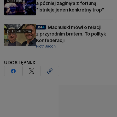
45 min
a później zaginęła z fortuną.
"Istnieje jeden konkretny trop"
Machulski mówi o relacji
1 godz 6 min
z przyrodnim bratem. To polityk
Konfederacji
Piotr Jacoń
UDOSTĘPNIJ: