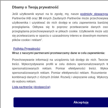
Dbamy o Twoją prywatność
Jeśli użytkownik wyrazi na to zgodę, my, nasze
podmioty stowarzys
Partnerów IAB oraz
30
innych Zaufanych Partnerów może przechowywa
użytkownika i uzyskiwać do nich dostęp w celu zapewnienia bardzi
przeglądania. Odbywa się to poprzez przetwarzanie danych os
przeglądania przechowywanych w plikach cookie. Użytkownik może udzie
TRÓJMIASTO
się przetwarzaniu w oparciu o uzasadniony interes w dowolnym momencie
plików cookie i reklam”.
27-latek miał nielegalny magazyn środków
Polityka Prywatności
pirotechnicznych. Wybuchł pożar, doszło
Wraz z naszymi partnerami przetwarzamy dane w celu zapewnienia:
do eksplozji
Przechowywanie informacji na urządzeniu lub dostęp do nich. Tworzeni
treści. Wykorzystywanie profili w celu doboru spersonalizowanych tr
1.12.2014, 16:33
spersonalizowanych reklam. Pomiar efektywności treści. Wyko
spersonalizowanych reklam. Pomiar efektywności reklam. Rozumienie o
kombinacji danych z różnych źródeł. Rozwój i ulepszanie usług. Wykor
Udostępnij
do wyboru reklam.
Lista partnerów (dostawców)
Akceptuję