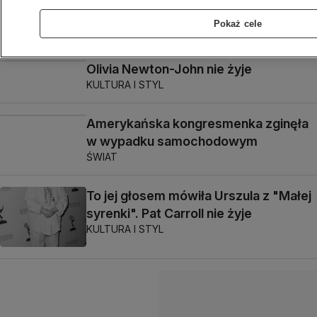
w Chorwacji
Pokaż cele
POLSKA
Olivia Newton-John nie żyje
KULTURA I STYL
Amerykańska kongresmenka zginęła
w wypadku samochodowym
ŚWIAT
To jej głosem mówiła Urszula z "Małej
syrenki". Pat Carroll nie żyje
KULTURA I STYL