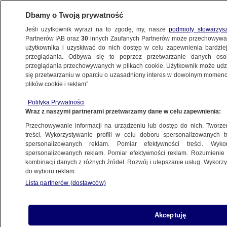
Dbamy o Twoją prywatność
Jeśli użytkownik wyrazi na to zgodę, my, nasze
podmioty stowarzys
Partnerów IAB oraz
30
innych Zaufanych Partnerów może przechowywa
użytkownika i uzyskiwać do nich dostęp w celu zapewnienia bardzi
przeglądania. Odbywa się to poprzez przetwarzanie danych os
przeglądania przechowywanych w plikach cookie. Użytkownik może udzie
ZMARŁ..., NEKROLOGI
się przetwarzaniu w oparciu o uzasadniony interes w dowolnym momencie
plików cookie i reklam”.
Nie żyje książę Bolko von Pless. Wnuk
ostatnich właścicieli zamku Książ
Polityka Prywatności
Wraz z naszymi partnerami przetwarzamy dane w celu zapewnienia:
WROCŁAW
Przechowywanie informacji na urządzeniu lub dostęp do nich. Tworzeni
treści. Wykorzystywanie profili w celu doboru spersonalizowanych tr
spersonalizowanych reklam. Pomiar efektywności treści. Wyko
Nie żyje Tekla Juniewicz. Miała 116 lat,
spersonalizowanych reklam. Pomiar efektywności reklam. Rozumienie o
była najstarszą Polką i drugą
kombinacji danych z różnych źródeł. Rozwój i ulepszanie usług. Wykor
do wyboru reklam.
najstarszą osobą na świecie
Lista partnerów (dostawców)
KATOWICE
Wikariusz z Sokołowa Podlaskiego,
Akceptuję
siostra zakonna z Jedlni. Oni zginęli