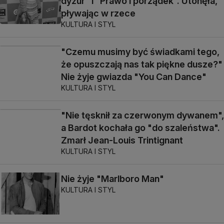
dyżur" i "Prawo i porządek". Utonęła,
pływając w rzece
KULTURA I STYL
"Czemu musimy być świadkami tego,
że opuszczają nas tak piękne dusze?"
Nie żyje gwiazda "You Can Dance"
KULTURA I STYL
"Nie tęsknił za czerwonym dywanem",
a Bardot kochała go "do szaleństwa".
Zmarł Jean-Louis Trintignant
KULTURA I STYL
Nie żyje "Marlboro Man"
KULTURA I STYL