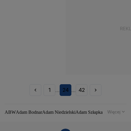
1
24
42
...
...
Więcej
ABW
Adam Bodnar
Adam Niedzielski
Adam Szłapka
Administracja Donalda Trumpa
Agencja Bezpieczeństwa Wewnętrznego
Agrounia