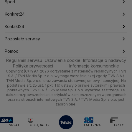
Newslettery
Ludzie Faktów
Katowice
Notowania
Pogoda godzinowa
Sport
Mariusz Błaszczak
Mariusz Kamiński
Mark Zuckerberg
Mateusz Morawiecki
Zdrowie
Kraków
Pieniądze
Pogoda długoterminowa
Piłka Nożna
Konkret24
Michał Kamiński
Technologia
Poznań
Nieruchomości
Pogoda na jutro
Ministerstwo Aktywów Państwowych
Tenis
Najnowsze
Kontakt24
Ministerstwo Edukacji i Nauki
Kultura i styl
Trójmiasto
Rynki
Pogoda na weekend
Kolarstwo
Polska
Najnowsze
Pozostałe serwisy
Ministerstwo Infrastruktury
Ministerstwo Kultury
Ministerstwo Obrony Narodowej
Ciekawostki
Wrocław
Dla firm
Najnowsze
Skoki Narciarskie
Świat
Gorące Tematy
TVN
Pomoc
Ministerstwo Rolnictwa
Regulamin serwisu
Quizy
Ustawienia cookie
Informacje o nadawcy
Ministerstwo Rozwoju i Technologii
Kielce
Handel
Polska
Sporty zimowe
Polityka
Wyślij zgłoszenie
Dzień Dobry TVN
Centrum pomocy
Polityka prywatności
Informacje konsumenckie
Ministerstwo Sportu i Turystyki
Copyright (C) 1997-2026 Korzystanie z materiałów redakcyjnych TVN
Tematy
Kujawsko-pomorskie
Ze świata
Prognoza
Lekkoatletyka
Zdrowie
Uwaga TVN
Ministerstwo Cyfryzacji
Test zgodności
S.A. / TVN Media Sp. z o.o. wymaga wcześniejszej zgody TVN S.A./
TVN Media Sp. z o.o. oraz zawarcia stosownej umowy licencyjnej. Na
Ministerstwo Edukacji Narodowej
Lublin
podstawie art. 25 ust. 1 pkt. 1 b) ustawy o prawie autorskim i prawach
Tech
Świat
Siatkówka
Tech
HGTV
Oglądaj na TV
Ministerstwo Finansów
pokrewnych TVN S.A. / TVN Media Sp. z o.o. wyraźnie zastrzega, że
dalsze rozpowszechnianie artykułów zamieszczonych w programach
Ministerstwo Klimatu i Środowiska
Lubuskie
Moto
Nauka
F1
Nauka
TVN Turbo
Zrealizuj voucher
oraz na stronach internetowych TVN S.A. / TVN Media Sp. z o.o. jest
Ministerstwo Nauki i Szkolnictwa Wyższego
zabronione.
Olsztyn
Dla seniora
Ciekawostki
Ministerstwo Sprawiedliwości
Rozrywka
TVN Style
Ministerstwo Rodziny, Pracy i Polityki Społecznej
Opole
Turystyka
Podróże
TVN7
Ministerstwo Spraw Zagranicznych
Moskwa
TVN24+
OGLĄDAJ TV
LAT TVN24
FAKTY
Naczelny Sąd Administracyjny