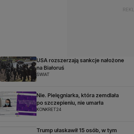
USA rozszerzają sankcje nałożone
na Białoruś
ŚWIAT
Nie. Pielęgniarka, która zemdlała
po szczepieniu, nie umarła
KONKRET24
Trump ułaskawił 15 osób, w tym