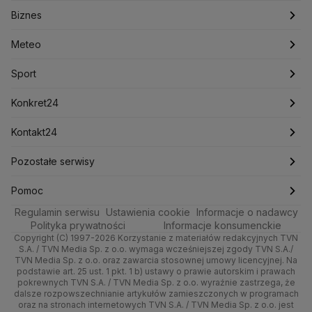
Biznes
Podcasty
Kryptowaluty
Fakty po Faktach
Krzysztof Bosak
Krzysztof Hetman
Warszawa
Biznes
Lasy Państwowe
Lech Wałęsa
Lewica
Meteo
Artykuły
Fakty o Świecie
Łódź
Najnowsze
Meteo
Lotnisko Chopina
Lotto
Maciej Wąsik
Marcin Przydacz
Marcin Kierwiński
Marian Banaś
Sport
Newslettery
Ludzie Faktów
Katowice
Notowania
Pogoda godzinowa
Sport
Mariusz Błaszczak
Mariusz Kamiński
Mark Zuckerberg
Mateusz Morawiecki
Zdrowie
Kraków
Pieniądze
Pogoda długoterminowa
Piłka Nożna
Konkret24
Michał Kamiński
Technologia
Poznań
Nieruchomości
Pogoda na jutro
Ministerstwo Aktywów Państwowych
Tenis
Najnowsze
Kontakt24
Ministerstwo Edukacji i Nauki
Kultura i styl
Trójmiasto
Rynki
Pogoda na weekend
Kolarstwo
Polska
Najnowsze
Pozostałe serwisy
Ministerstwo Infrastruktury
Ministerstwo Kultury
Ministerstwo Obrony Narodowej
Ciekawostki
Wrocław
Dla firm
Najnowsze
Skoki Narciarskie
Świat
Gorące Tematy
TVN
Pomoc
Ministerstwo Rolnictwa
Regulamin serwisu
Quizy
Ustawienia cookie
Informacje o nadawcy
Ministerstwo Rozwoju i Technologii
Kielce
Handel
Polska
Sporty zimowe
Polityka
Wyślij zgłoszenie
Dzień Dobry TVN
Centrum pomocy
Polityka prywatności
Informacje konsumenckie
Ministerstwo Sportu i Turystyki
Copyright (C) 1997-2026 Korzystanie z materiałów redakcyjnych TVN
Tematy
Kujawsko-pomorskie
Ze świata
Prognoza
Lekkoatletyka
Zdrowie
Uwaga TVN
Ministerstwo Cyfryzacji
Test zgodności
S.A. / TVN Media Sp. z o.o. wymaga wcześniejszej zgody TVN S.A./
TVN Media Sp. z o.o. oraz zawarcia stosownej umowy licencyjnej. Na
Ministerstwo Edukacji Narodowej
Lublin
podstawie art. 25 ust. 1 pkt. 1 b) ustawy o prawie autorskim i prawach
Tech
Świat
Siatkówka
Tech
HGTV
Oglądaj na TV
Ministerstwo Finansów
pokrewnych TVN S.A. / TVN Media Sp. z o.o. wyraźnie zastrzega, że
dalsze rozpowszechnianie artykułów zamieszczonych w programach
Ministerstwo Klimatu i Środowiska
Lubuskie
Moto
Nauka
F1
Nauka
TVN Turbo
Zrealizuj voucher
oraz na stronach internetowych TVN S.A. / TVN Media Sp. z o.o. jest