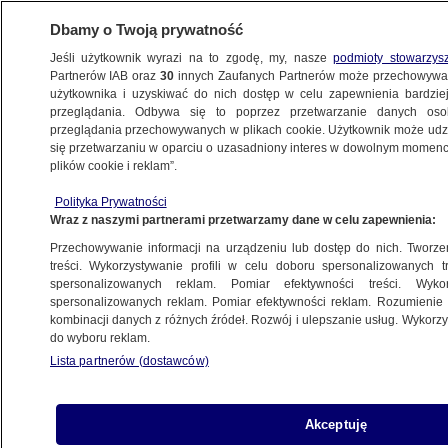
Dbamy o Twoją prywatność
Jeśli użytkownik wyrazi na to zgodę, my, nasze
podmioty stowarzys
Partnerów IAB oraz
30
innych Zaufanych Partnerów może przechowywa
użytkownika i uzyskiwać do nich dostęp w celu zapewnienia bardzi
przeglądania. Odbywa się to poprzez przetwarzanie danych os
przeglądania przechowywanych w plikach cookie. Użytkownik może udzie
USA
się przetwarzaniu w oparciu o uzasadniony interes w dowolnym momencie
plików cookie i reklam”.
Biden: nie otrzymujemy
od ustępującej administracji informacji
Polityka Prywatności
Wraz z naszymi partnerami przetwarzamy dane w celu zapewnienia:
z kluczowych obszarów
bezpieczeństwa
Przechowywanie informacji na urządzeniu lub dostęp do nich. Tworzeni
treści. Wykorzystywanie profili w celu doboru spersonalizowanych tr
ŚWIAT
spersonalizowanych reklam. Pomiar efektywności treści. Wyko
spersonalizowanych reklam. Pomiar efektywności reklam. Rozumienie o
kombinacji danych z różnych źródeł. Rozwój i ulepszanie usług. Wykor
Sąd nie zgodził się na ograniczenie
do wyboru reklam.
zgromadzeń religijnych. "Konstytucja
Lista partnerów (dostawców)
nie może być odłożona na bok"
ŚWIAT
Akceptuję