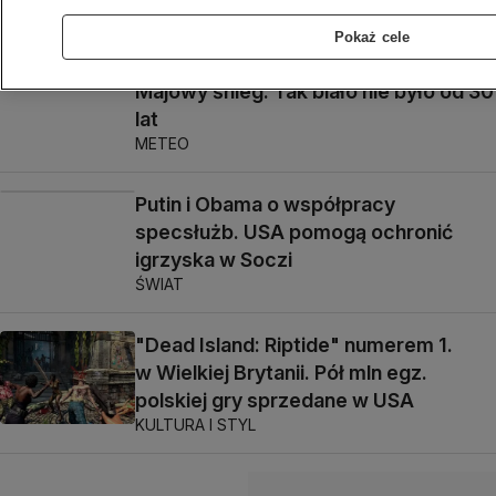
zjedzonej nastolatki
METEO
Pokaż cele
Majowy śnieg. Tak biało nie było od 30
lat
METEO
Putin i Obama o współpracy
specsłużb. USA pomogą ochronić
igrzyska w Soczi
ŚWIAT
"Dead Island: Riptide" numerem 1.
w Wielkiej Brytanii. Pół mln egz.
polskiej gry sprzedane w USA
KULTURA I STYL