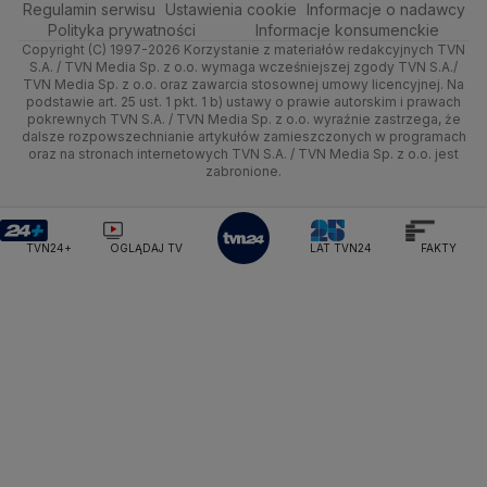
Regulamin serwisu
Quizy
Ustawienia cookie
Informacje o nadawcy
Ministerstwo Rozwoju i Technologii
Kielce
Handel
Polska
Sporty zimowe
Polityka
Wyślij zgłoszenie
Dzień Dobry TVN
Centrum pomocy
Polityka prywatności
Informacje konsumenckie
Ministerstwo Sportu i Turystyki
Copyright (C) 1997-2026 Korzystanie z materiałów redakcyjnych TVN
Tematy
Kujawsko-pomorskie
Ze świata
Prognoza
Lekkoatletyka
Zdrowie
Uwaga TVN
Ministerstwo Cyfryzacji
Test zgodności
S.A. / TVN Media Sp. z o.o. wymaga wcześniejszej zgody TVN S.A./
TVN Media Sp. z o.o. oraz zawarcia stosownej umowy licencyjnej. Na
Ministerstwo Edukacji Narodowej
Lublin
podstawie art. 25 ust. 1 pkt. 1 b) ustawy o prawie autorskim i prawach
Tech
Świat
Siatkówka
Tech
HGTV
Oglądaj na TV
Ministerstwo Finansów
pokrewnych TVN S.A. / TVN Media Sp. z o.o. wyraźnie zastrzega, że
dalsze rozpowszechnianie artykułów zamieszczonych w programach
Ministerstwo Klimatu i Środowiska
Lubuskie
Moto
Nauka
F1
Nauka
TVN Turbo
Zrealizuj voucher
oraz na stronach internetowych TVN S.A. / TVN Media Sp. z o.o. jest
Ministerstwo Nauki i Szkolnictwa Wyższego
zabronione.
Olsztyn
Dla seniora
Ciekawostki
Ministerstwo Sprawiedliwości
Rozrywka
TVN Style
Ministerstwo Rodziny, Pracy i Polityki Społecznej
Opole
Turystyka
Podróże
TVN7
Ministerstwo Spraw Zagranicznych
Moskwa
TVN24+
OGLĄDAJ TV
LAT TVN24
FAKTY
Naczelny Sąd Administracyjny
Rzeszów
Smog
TTV
Najwyższa Izba Kontroli
Szczecin
Narodowe Centrum Badań i Rozwoju
Narodowy Bank Polski
Narodowy Fundusz Zdrowia
Białystok
NASA
NATO
Niemcy
Nord Stream 2
Nowa Lewica
Ordo Iuris
Organizacja Narodów Zjednoczonych
Orlen
Parlament Europejski
Partia Demokratyczna USA
Partia Republikańska
Pentagon
Piotr Gliński
PIT
PKB Polski
PKO BP