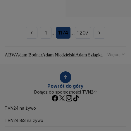
1
1174
1207
...
...
Więcej
ABW
Adam Bodnar
Adam Niedzielski
Adam Szłapka
Administracja Donalda Trumpa
Agencja Bezpieczeństwa Wewnętrznego
Agrounia
Alaksandr Łukaszenka
Aleksander Kwaśniewski
Aleksandra Dulkiewicz
Alert RCB
Powrót do góry
Ambasada USA w Polsce
Andrzej Duda
Białoruś
Dołącz do społeczności TVN24:
Bitcoin
Biuro Bezpieczeństwa Narodowego
Bliski Wschód
Bomba atomowa
Borys Budka
TVN24 na żywo
Bruksela
CBŚP
CBA
Ceny paliw
Ceny żywności
Ceny prądu
Ceny mieszkań
Chiny
Choroby zakaźne
TVN24 BiS na żywo
CIA
COVID-19
Cyberbezpieczeństwo