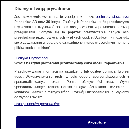
Dbamy o Twoją prywatność
Jeśli użytkownik wyrazi na to zgodę, my, nasze
podmioty stowarzys
Partnerów IAB oraz
30
innych Zaufanych Partnerów może przechowywa
użytkownika i uzyskiwać do nich dostęp w celu zapewnienia bardzi
przeglądania. Odbywa się to poprzez przetwarzanie danych os
przeglądania przechowywanych w plikach cookie. Użytkownik może udzie
USA
się przetwarzaniu w oparciu o uzasadniony interes w dowolnym momencie
plików cookie i reklam”.
Wiosną dach zawalił się pod naporem
śniegu
Polityka Prywatności
Wraz z naszymi partnerami przetwarzamy dane w celu zapewnienia:
METEO
Przechowywanie informacji na urządzeniu lub dostęp do nich. Tworzeni
treści. Wykorzystywanie profili w celu doboru spersonalizowanych tr
Obama dozbroi syryjskich
spersonalizowanych reklam. Pomiar efektywności treści. Wyko
rebeliantów? "Rozpatrzymy
spersonalizowanych reklam. Pomiar efektywności reklam. Rozumienie o
kombinacji danych z różnych źródeł. Rozwój i ulepszanie usług. Wykor
wszystkie opcje"
do wyboru reklam.
ŚWIAT
Lista partnerów (dostawców)
Kolonizatorzy Ameryki zostali
Akceptuję
kanibalami. Znaleziono szczątki