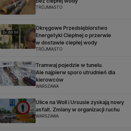
bez ciepłej wody
TRÓJMIASTO
Okręgowe Przedsiębiorstwo
00:50
Energetyki Cieplnej o przerwie
w dostawie ciepłej wody
TRÓJMIASTO
Tramwaj pojedzie w tunelu.
Ale najpierw sporo utrudnień dla
kierowców
WARSZAWA
Ulice na Woli i Ursusie zyskają nowy
asfalt. Zmiany w organizacji ruchu
WARSZAWA