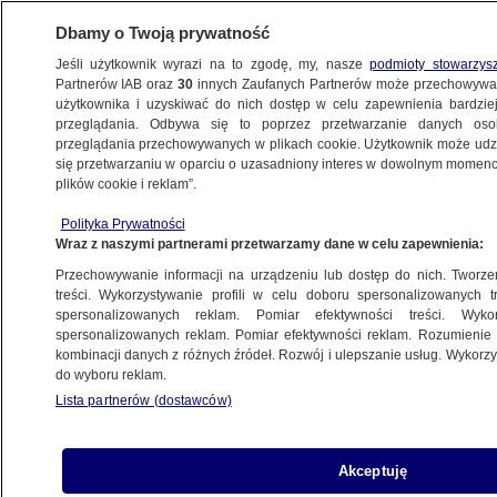
Dbamy o Twoją prywatność
Jeśli użytkownik wyrazi na to zgodę, my, nasze
podmioty stowarzys
Partnerów IAB oraz
30
innych Zaufanych Partnerów może przechowywa
użytkownika i uzyskiwać do nich dostęp w celu zapewnienia bardzi
przeglądania. Odbywa się to poprzez przetwarzanie danych os
przeglądania przechowywanych w plikach cookie. Użytkownik może udzie
REMONTY DRÓG
się przetwarzaniu w oparciu o uzasadniony interes w dowolnym momencie
plików cookie i reklam”.
Jana Kazimierza od poniedziałku
z nową organizacją ruchu
Polityka Prywatności
Wraz z naszymi partnerami przetwarzamy dane w celu zapewnienia:
WARSZAWA
Przechowywanie informacji na urządzeniu lub dostęp do nich. Tworzeni
treści. Wykorzystywanie profili w celu doboru spersonalizowanych tr
spersonalizowanych reklam. Pomiar efektywności treści. Wyko
Urzędnicy wiedzieli, że pieszym grozi
spersonalizowanych reklam. Pomiar efektywności reklam. Rozumienie o
śmiertelne niebezpieczeństwo
kombinacji danych z różnych źródeł. Rozwój i ulepszanie usług. Wykor
WARSZAWA
do wyboru reklam.
Lista partnerów (dostawców)
Przejście graniczne z Niemcami
Akceptuję
zamknięte dla samochodów