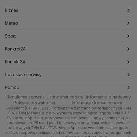
Konfederacja
Krajowa Administracja Skarbowa
Biznes
Podcasty
Kryptowaluty
Fakty po Faktach
Krzysztof Bosak
Krzysztof Hetman
Warszawa
Biznes
Lasy Państwowe
Lech Wałęsa
Lewica
Meteo
Artykuły
Fakty o Świecie
Łódź
Najnowsze
Meteo
Lotnisko Chopina
Lotto
Maciej Wąsik
Marcin Przydacz
Marcin Kierwiński
Marian Banaś
Sport
Newslettery
Ludzie Faktów
Katowice
Notowania
Pogoda godzinowa
Sport
Mariusz Błaszczak
Mariusz Kamiński
Mark Zuckerberg
Mateusz Morawiecki
Zdrowie
Kraków
Pieniądze
Pogoda długoterminowa
Piłka Nożna
Konkret24
Michał Kamiński
Technologia
Poznań
Nieruchomości
Pogoda na jutro
Ministerstwo Aktywów Państwowych
Tenis
Najnowsze
Kontakt24
Ministerstwo Edukacji i Nauki
Kultura i styl
Trójmiasto
Rynki
Pogoda na weekend
Kolarstwo
Polska
Najnowsze
Pozostałe serwisy
Ministerstwo Infrastruktury
Ministerstwo Kultury
Ministerstwo Obrony Narodowej
Ciekawostki
Wrocław
Dla firm
Najnowsze
Skoki Narciarskie
Świat
Gorące Tematy
TVN
Pomoc
Ministerstwo Rolnictwa
Regulamin serwisu
Quizy
Ustawienia cookie
Informacje o nadawcy
Ministerstwo Rozwoju i Technologii
Kielce
Handel
Polska
Sporty zimowe
Polityka
Wyślij zgłoszenie
Dzień Dobry TVN
Centrum pomocy
Polityka prywatności
Informacje konsumenckie
Ministerstwo Sportu i Turystyki
Copyright (C) 1997-2026 Korzystanie z materiałów redakcyjnych TVN
Tematy
Kujawsko-pomorskie
Ze świata
Prognoza
Lekkoatletyka
Zdrowie
Uwaga TVN
Ministerstwo Cyfryzacji
Test zgodności
S.A. / TVN Media Sp. z o.o. wymaga wcześniejszej zgody TVN S.A./
TVN Media Sp. z o.o. oraz zawarcia stosownej umowy licencyjnej. Na
Ministerstwo Edukacji Narodowej
Lublin
podstawie art. 25 ust. 1 pkt. 1 b) ustawy o prawie autorskim i prawach
Tech
Świat
Siatkówka
Tech
HGTV
Oglądaj na TV
Ministerstwo Finansów
pokrewnych TVN S.A. / TVN Media Sp. z o.o. wyraźnie zastrzega, że
dalsze rozpowszechnianie artykułów zamieszczonych w programach
Ministerstwo Klimatu i Środowiska
Lubuskie
Moto
Nauka
F1
Nauka