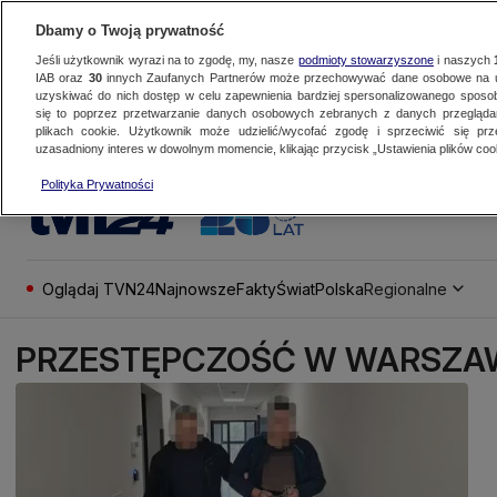
Dbamy o Twoją prywatność
Jeśli użytkownik wyrazi na to zgodę, my, nasze
podmioty stowarzyszone
i naszych
IAB oraz
30
innych Zaufanych Partnerów może przechowywać dane osobowe na ur
uzyskiwać do nich dostęp w celu zapewnienia bardziej spersonalizowanego sposo
się to poprzez przetwarzanie danych osobowych zebranych z danych przegląd
plikach cookie. Użytkownik może udzielić/wycofać zgodę i sprzeciwić się pr
uzasadniony interes w dowolnym momencie, klikając przycisk „Ustawienia plików cook
Polityka Prywatności
Oglądaj TVN24
Najnowsze
Fakty
Świat
Polska
Regionalne
PRZESTĘPCZOŚĆ W WARSZA