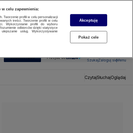
 w celu zapewnienia:
 Tworzenie profili w celu personalizacji
Akceptuję
wanych treści. Tworzenie profili w celu
ci. Wykorzystanie profili do wyboru
Rozumienie odbiorców dzięki statystyce
ulepszanie usług. Wykorzystywanie
Pokaż cele
SUBSKRYBUJ
Przejdź do
Szukaj
Zaloguj się
Menu
Czytaj
Słuchaj
Oglądaj