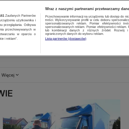
Wraz z naszymi partnerami przetwarzamy dane
161
Zaufanych Partnerów
Przechowywanie informacji na urządzeniu lub dostęp do nich.
treści. Wykorzystywanie profili w celu doboru spersonalizo
ządzeniu użytkownika i
spersonalizowanych reklam. Pomiar efektywności treś
bu przeglądania. Odbywa
spersonalizowanych reklam. Pomiar efektywności reklam. 
ania przechowywanych w
lub kombinacji danych z różnych źródeł. Rozwój i 
ograniczonych danych do wyboru reklam.
zetwarzaniu w oparciu o
ie i reklam”.
Lista partnerów (dostawców)
Więcej
WIE