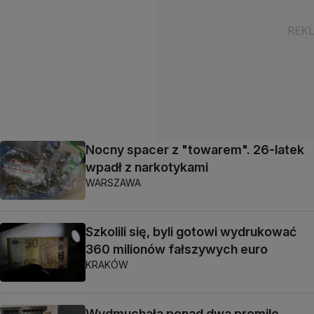
Nocny spacer z "towarem". 26-latek
wpadł z narkotykami
WARSZAWA
Szkolili się, byli gotowi wydrukować
360 milionów fałszywych euro
KRAKÓW
Wydmuchała ponad dwa promile.