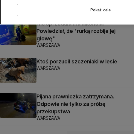
WARSZAWA
Pokaż cele
Nie sprzedała mu alkoholu.
Powiedział, że "rurką rozbije jej
głowę"
WARSZAWA
Ktoś porzucił szczeniaki w lesie
WARSZAWA
Pijana prawniczka zatrzymana.
Odpowie nie tylko za próbę
przekupstwa
WARSZAWA