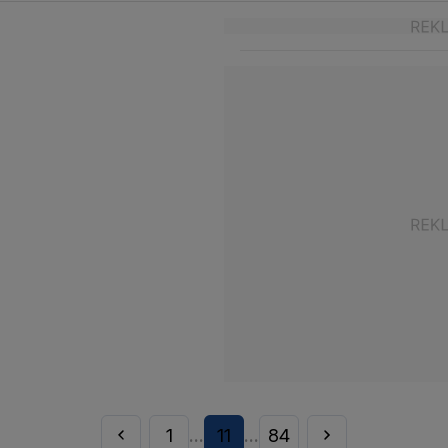
1
11
84
...
...