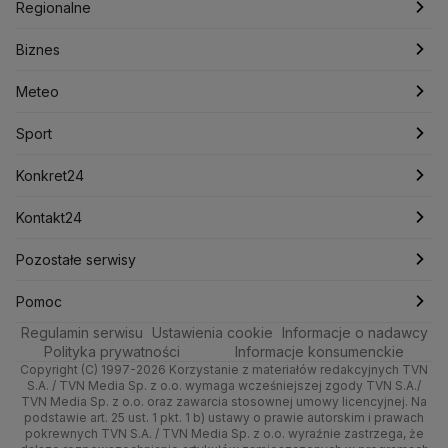
Polska
Filmy dokumentalne
Oglądaj Fakty
Regionalne
Konfederacja
Krajowa Administracja Skarbowa
Biznes
Podcasty
Kryptowaluty
Fakty po Faktach
Krzysztof Bosak
Krzysztof Hetman
Warszawa
Biznes
Lasy Państwowe
Lech Wałęsa
Lewica
Meteo
Artykuły
Fakty o Świecie
Łódź
Najnowsze
Meteo
Lotnisko Chopina
Lotto
Maciej Wąsik
Marcin Przydacz
Marcin Kierwiński
Marian Banaś
Sport
Newslettery
Ludzie Faktów
Katowice
Notowania
Pogoda godzinowa
Sport
Mariusz Błaszczak
Mariusz Kamiński
Mark Zuckerberg
Mateusz Morawiecki
Zdrowie
Kraków
Pieniądze
Pogoda długoterminowa
Piłka Nożna
Konkret24
Michał Kamiński
Technologia
Poznań
Nieruchomości
Pogoda na jutro
Ministerstwo Aktywów Państwowych
Tenis
Najnowsze
Kontakt24
Ministerstwo Edukacji i Nauki
Kultura i styl
Trójmiasto
Rynki
Pogoda na weekend
Kolarstwo
Polska
Najnowsze
Pozostałe serwisy
Ministerstwo Infrastruktury
Ministerstwo Kultury
Ministerstwo Obrony Narodowej
Ciekawostki
Wrocław
Dla firm
Najnowsze
Skoki Narciarskie
Świat
Gorące Tematy
TVN
Pomoc
Ministerstwo Rolnictwa
Regulamin serwisu
Quizy
Ustawienia cookie
Informacje o nadawcy
Ministerstwo Rozwoju i Technologii
Kielce
Handel
Polska
Sporty zimowe
Polityka
Wyślij zgłoszenie
Dzień Dobry TVN
Centrum pomocy
Polityka prywatności
Informacje konsumenckie
Ministerstwo Sportu i Turystyki
Copyright (C) 1997-2026 Korzystanie z materiałów redakcyjnych TVN
Tematy
Kujawsko-pomorskie
Ze świata
Prognoza
Lekkoatletyka
Zdrowie
Uwaga TVN
Ministerstwo Cyfryzacji
Test zgodności
S.A. / TVN Media Sp. z o.o. wymaga wcześniejszej zgody TVN S.A./
TVN Media Sp. z o.o. oraz zawarcia stosownej umowy licencyjnej. Na
Ministerstwo Edukacji Narodowej
Lublin
podstawie art. 25 ust. 1 pkt. 1 b) ustawy o prawie autorskim i prawach
Tech
Świat
Siatkówka
Tech
HGTV
Oglądaj na TV
Ministerstwo Finansów
pokrewnych TVN S.A. / TVN Media Sp. z o.o. wyraźnie zastrzega, że