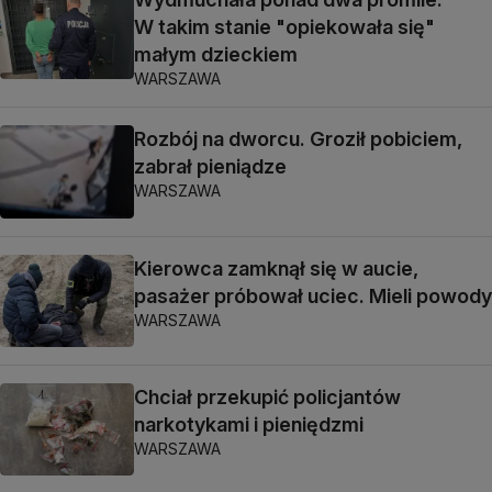
W takim stanie "opiekowała się"
małym dzieckiem
WARSZAWA
Rozbój na dworcu. Groził pobiciem,
zabrał pieniądze
WARSZAWA
Kierowca zamknął się w aucie,
pasażer próbował uciec. Mieli powody
WARSZAWA
Chciał przekupić policjantów
narkotykami i pieniędzmi
WARSZAWA