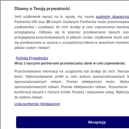
Dbamy o Twoją prywatność
Jeśli użytkownik wyrazi na to zgodę, my, nasze
podmioty stowarzys
Partnerów IAB oraz
30
innych Zaufanych Partnerów może przechowywa
użytkownika i uzyskiwać do nich dostęp w celu zapewnienia bardzi
przeglądania. Odbywa się to poprzez przetwarzanie danych os
przeglądania przechowywanych w plikach cookie. Użytkownik może udzie
PRZESTĘPCZOŚĆ W WARSZAWIE
się przetwarzaniu w oparciu o uzasadniony interes w dowolnym momencie
plików cookie i reklam”.
Dwa dni manipulacji, straciła całe
oszczędności
Polityka Prywatności
Wraz z naszymi partnerami przetwarzamy dane w celu zapewnienia:
WARSZAWA
Przechowywanie informacji na urządzeniu lub dostęp do nich. Tworzeni
treści. Wykorzystywanie profili w celu doboru spersonalizowanych tr
spersonalizowanych reklam. Pomiar efektywności treści. Wyko
Zmieniła kolor włosów. Sądziła,
spersonalizowanych reklam. Pomiar efektywności reklam. Rozumienie o
że to wystarczy
kombinacji danych z różnych źródeł. Rozwój i ulepszanie usług. Wykor
WARSZAWA
do wyboru reklam.
Lista partnerów (dostawców)
Zatrzymani po wyjściu z więzienia,
Akceptuję
muszą opuścić Polskę