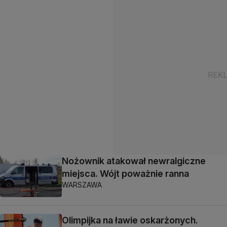
Nożownik atakował newralgiczne
miejsca. Wójt poważnie ranna
WARSZAWA
Olimpijka na ławie oskarżonych.