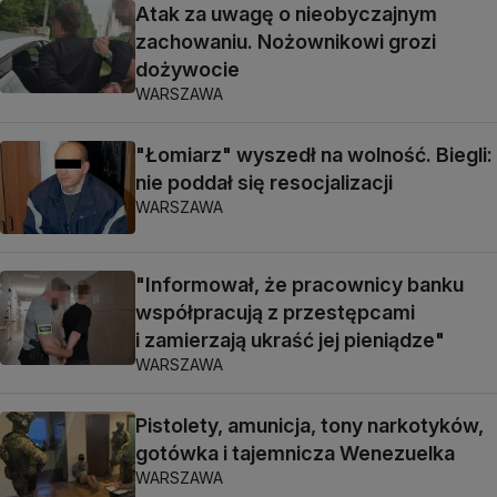
Atak za uwagę o nieobyczajnym
zachowaniu. Nożownikowi grozi
dożywocie
WARSZAWA
"Łomiarz" wyszedł na wolność. Biegli:
nie poddał się resocjalizacji
WARSZAWA
"Informował, że pracownicy banku
współpracują z przestępcami
i zamierzają ukraść jej pieniądze"
WARSZAWA
Pistolety, amunicja, tony narkotyków,
gotówka i tajemnicza Wenezuelka
WARSZAWA