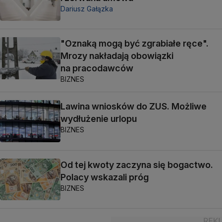
Dariusz Gałązka
"Oznaką mogą być zgrabiałe ręce".
Mrozy nakładają obowiązki
na pracodawców
BIZNES
Lawina wniosków do ZUS. Możliwe
wydłużenie urlopu
BIZNES
Od tej kwoty zaczyna się bogactwo.
Polacy wskazali próg
BIZNES