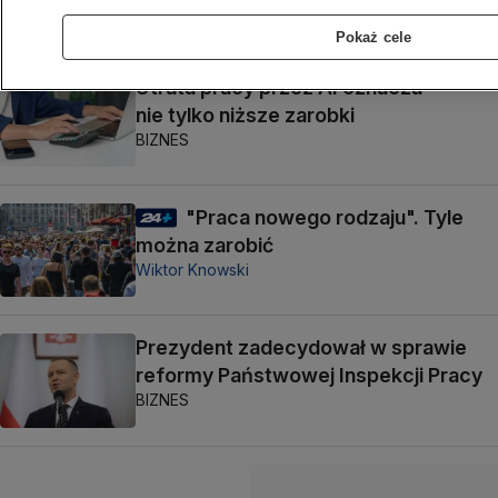
Pokaż cele
Utrata pracy przez AI oznacza
nie tylko niższe zarobki
BIZNES
"Praca nowego rodzaju". Tyle
można zarobić
Wiktor Knowski
Prezydent zadecydował w sprawie
reformy Państwowej Inspekcji Pracy
BIZNES