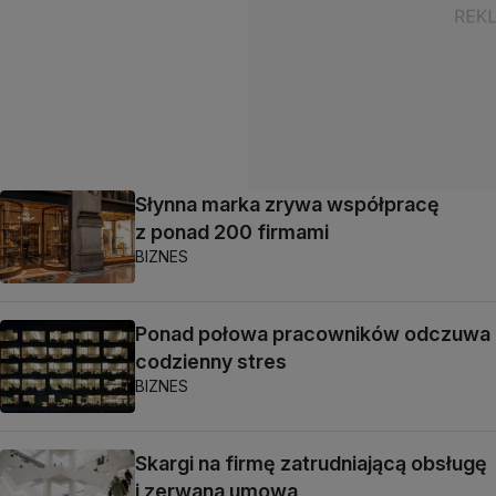
Słynna marka zrywa współpracę
z ponad 200 firmami
BIZNES
Ponad połowa pracowników odczuwa
codzienny stres
BIZNES
Skargi na firmę zatrudniającą obsługę
i zerwana umowa