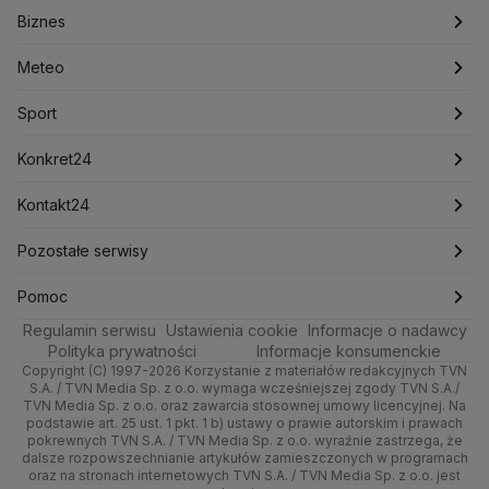
Biznes
Podcasty
Kryptowaluty
Fakty po Faktach
Krzysztof Bosak
Krzysztof Hetman
Warszawa
Biznes
Lasy Państwowe
Lech Wałęsa
Lewica
Meteo
Artykuły
Fakty o Świecie
Łódź
Najnowsze
Meteo
Lotnisko Chopina
Lotto
Maciej Wąsik
Marcin Przydacz
Marcin Kierwiński
Marian Banaś
Sport
Newslettery
Ludzie Faktów
Katowice
Notowania
Pogoda godzinowa
Sport
Mariusz Błaszczak
Mariusz Kamiński
Mark Zuckerberg
Mateusz Morawiecki
Zdrowie
Kraków
Pieniądze
Pogoda długoterminowa
Piłka Nożna
Konkret24
Michał Kamiński
Technologia
Poznań
Nieruchomości
Pogoda na jutro
Ministerstwo Aktywów Państwowych
Tenis
Najnowsze
Kontakt24
Ministerstwo Edukacji i Nauki
Kultura i styl
Trójmiasto
Rynki
Pogoda na weekend
Kolarstwo
Polska
Najnowsze
Pozostałe serwisy
Ministerstwo Infrastruktury
Ministerstwo Kultury
Ministerstwo Obrony Narodowej
Ciekawostki
Wrocław
Dla firm
Najnowsze
Skoki Narciarskie
Świat
Gorące Tematy
TVN
Pomoc
Ministerstwo Rolnictwa
Regulamin serwisu
Quizy
Ustawienia cookie
Informacje o nadawcy
Ministerstwo Rozwoju i Technologii
Kielce
Handel
Polska
Sporty zimowe
Polityka
Wyślij zgłoszenie
Dzień Dobry TVN
Centrum pomocy
Polityka prywatności
Informacje konsumenckie
Ministerstwo Sportu i Turystyki
Copyright (C) 1997-2026 Korzystanie z materiałów redakcyjnych TVN
Tematy
Kujawsko-pomorskie
Ze świata
Prognoza
Lekkoatletyka
Zdrowie
Uwaga TVN
Ministerstwo Cyfryzacji
Test zgodności
S.A. / TVN Media Sp. z o.o. wymaga wcześniejszej zgody TVN S.A./
TVN Media Sp. z o.o. oraz zawarcia stosownej umowy licencyjnej. Na
Ministerstwo Edukacji Narodowej
Lublin
podstawie art. 25 ust. 1 pkt. 1 b) ustawy o prawie autorskim i prawach
Tech
Świat
Siatkówka
Tech
HGTV
Oglądaj na TV
Ministerstwo Finansów
pokrewnych TVN S.A. / TVN Media Sp. z o.o. wyraźnie zastrzega, że
dalsze rozpowszechnianie artykułów zamieszczonych w programach
Ministerstwo Klimatu i Środowiska
Lubuskie
Moto
Nauka
F1
Nauka
TVN Turbo
Zrealizuj voucher
oraz na stronach internetowych TVN S.A. / TVN Media Sp. z o.o. jest