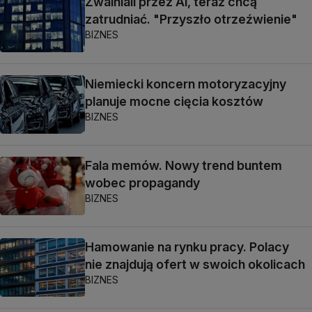
Zwalniali przez Al, teraz chcą
zatrudniać. "Przyszło otrzeźwienie"
BIZNES
Niemiecki koncern motoryzacyjny
planuje mocne cięcia kosztów
BIZNES
Fala memów. Nowy trend buntem
wobec propagandy
BIZNES
Hamowanie na rynku pracy. Polacy
nie znajdują ofert w swoich okolicach
BIZNES