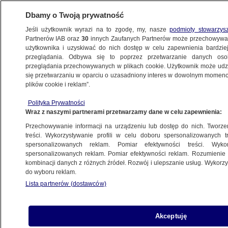
Dbamy o Twoją prywatność
Jeśli użytkownik wyrazi na to zgodę, my, nasze
podmioty stowarzys
Partnerów IAB oraz
30
innych Zaufanych Partnerów może przechowywa
użytkownika i uzyskiwać do nich dostęp w celu zapewnienia bardzi
przeglądania. Odbywa się to poprzez przetwarzanie danych os
przeglądania przechowywanych w plikach cookie. Użytkownik może udzie
PRACA
się przetwarzaniu w oparciu o uzasadniony interes w dowolnym momencie
plików cookie i reklam”.
Od dziś nowe zasady kontroli L4. ZUS
zyskuje kolejne uprawnienia
Polityka Prywatności
Wraz z naszymi partnerami przetwarzamy dane w celu zapewnienia:
BIZNES
Przechowywanie informacji na urządzeniu lub dostęp do nich. Tworzeni
treści. Wykorzystywanie profili w celu doboru spersonalizowanych tr
spersonalizowanych reklam. Pomiar efektywności treści. Wyko
"Trenowałeś do tego całe życie".
spersonalizowanych reklam. Pomiar efektywności reklam. Rozumienie o
Rząd kusi graczy wysokimi zarobkami
kombinacji danych z różnych źródeł. Rozwój i ulepszanie usług. Wykor
BIZNES
do wyboru reklam.
Lista partnerów (dostawców)
Nowe zasady kontroli L4
Akceptuję
BIZNES