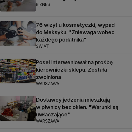
BIZNES
76 wizyt u kosmetyczki, wypad
do Meksyku. "Zniewaga wobec
każdego podatnika"
ŚWIAT
Poseł interweniował na prośbę
kierowniczki sklepu. Została
zwolniona
WARSZAWA
Dostawcy jedzenia mieszkają
w piwnicy bez okien. "Warunki są
uwłaczające"
WARSZAWA