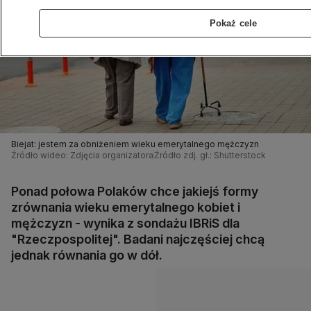
Pokaż cele
Biejat: jestem za obniżeniem wieku emerytalnego mężczyzn
Źródło wideo: Zdjęcia organizatora
Źródło zdj. gł.: Shutterstock
Ponad połowa Polaków chce jakiejś formy
zrównania wieku emerytalnego kobiet i
mężczyzn - wynika z sondażu IBRiS dla
"Rzeczpospolitej". Badani najczęściej chcą
jednak równania go w dół.