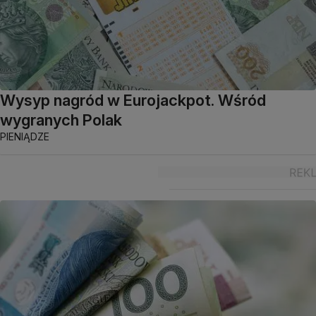
Wysyp nagród w Eurojackpot. Wśród
wygranych Polak
PIENIĄDZE