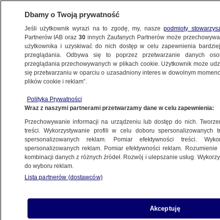
Dbamy o Twoją prywatność
Jeśli użytkownik wyrazi na to zgodę, my, nasze
podmioty stowarzys
Partnerów IAB oraz
30
innych Zaufanych Partnerów może przechowywa
BIZNES
użytkownika i uzyskiwać do nich dostęp w celu zapewnienia bardzi
przeglądania. Odbywa się to poprzez przetwarzanie danych os
przeglądania przechowywanych w plikach cookie. Użytkownik może udzie
DLA SENIORA
się przetwarzaniu w oparciu o uzasadniony interes w dowolnym momencie
plików cookie i reklam”.
Czy zrównać wiek emerytalny kobiet
Polityka Prywatności
i mężczyzn? Sondaż
Wraz z naszymi partnerami przetwarzamy dane w celu zapewnienia:
Przechowywanie informacji na urządzeniu lub dostęp do nich. Tworzeni
Oprac.
Maciej Wacławik
treści. Wykorzystywanie profili w celu doboru spersonalizowanych tr
spersonalizowanych reklam. Pomiar efektywności treści. Wyko
18.05.2026, 08:56
spersonalizowanych reklam. Pomiar efektywności reklam. Rozumienie o
kombinacji danych z różnych źródeł. Rozwój i ulepszanie usług. Wykor
do wyboru reklam.
Posłuchaj artykułu
Czyta lektor AI
Lista partnerów (dostawców)
Akceptuję