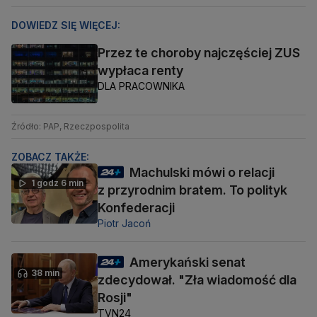
DOWIEDZ SIĘ WIĘCEJ:
Przez te choroby najczęściej ZUS
wypłaca renty
DLA PRACOWNIKA
Źródło: PAP, Rzeczpospolita
ZOBACZ TAKŻE:
Machulski mówi o relacji
1 godz 6 min
z przyrodnim bratem. To polityk
Konfederacji
Piotr Jacoń
Amerykański senat
38 min
zdecydował. "Zła wiadomość dla
Rosji"
TVN24