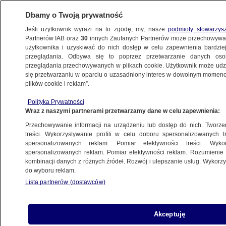
Dbamy o Twoją prywatność
Jeśli użytkownik wyrazi na to zgodę, my, nasze
podmioty stowarzys
Partnerów IAB oraz
30
innych Zaufanych Partnerów może przechowywa
użytkownika i uzyskiwać do nich dostęp w celu zapewnienia bardzi
przeglądania. Odbywa się to poprzez przetwarzanie danych os
przeglądania przechowywanych w plikach cookie. Użytkownik może udzie
LATO
się przetwarzaniu w oparciu o uzasadniony interes w dowolnym momencie
plików cookie i reklam”.
Lato przez pół roku? To nieodległa
perspektywa
Polityka Prywatności
Wraz z naszymi partnerami przetwarzamy dane w celu zapewnienia:
METEO
Przechowywanie informacji na urządzeniu lub dostęp do nich. Tworzeni
treści. Wykorzystywanie profili w celu doboru spersonalizowanych tr
spersonalizowanych reklam. Pomiar efektywności treści. Wyko
Kolejki do aquaparków, poszukiwania
spersonalizowanych reklam. Pomiar efektywności reklam. Rozumienie o
cienia. Upał opanował Czechy
kombinacji danych z różnych źródeł. Rozwój i ulepszanie usług. Wykor
METEO
do wyboru reklam.
Lista partnerów (dostawców)
W piątek utonęło pięć osób.
Od kwietnia życie w wodzie straciło
Akceptuję
ponad 150