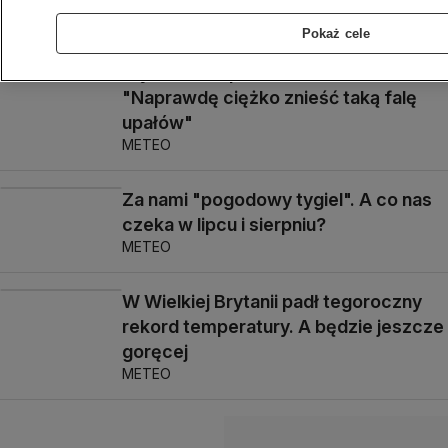
METEO
Pokaż cele
Wysoka temperatura na Ukrainie.
"Naprawdę ciężko znieść taką falę
upałów"
METEO
Za nami "pogodowy tygiel". A co nas
czeka w lipcu i sierpniu?
METEO
W Wielkiej Brytanii padł tegoroczny
rekord temperatury. A będzie jeszcze
goręcej
METEO