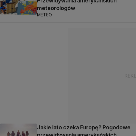
Przewidywania amerykańskich
meteorologów
METEO
Jakie lato czeka Europę? Pogodowe
przewidywania amerykańskich