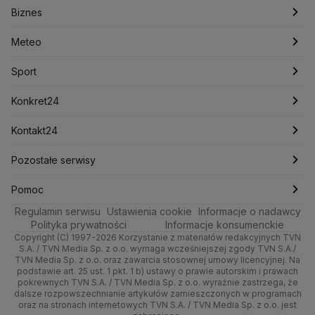
Biznes
Podcasty
Kryptowaluty
Fakty po Faktach
Krzysztof Bosak
Krzysztof Hetman
Warszawa
Biznes
Lasy Państwowe
Lech Wałęsa
Lewica
Meteo
Artykuły
Fakty o Świecie
Łódź
Najnowsze
Meteo
Lotnisko Chopina
Lotto
Maciej Wąsik
Marcin Przydacz
Marcin Kierwiński
Marian Banaś
Sport
Newslettery
Ludzie Faktów
Katowice
Notowania
Pogoda godzinowa
Sport
Mariusz Błaszczak
Mariusz Kamiński
Mark Zuckerberg
Mateusz Morawiecki
Zdrowie
Kraków
Pieniądze
Pogoda długoterminowa
Piłka Nożna
Konkret24
Michał Kamiński
Technologia
Poznań
Nieruchomości
Pogoda na jutro
Ministerstwo Aktywów Państwowych
Tenis
Najnowsze
Kontakt24
Ministerstwo Edukacji i Nauki
Kultura i styl
Trójmiasto
Rynki
Pogoda na weekend
Kolarstwo
Polska
Najnowsze
Pozostałe serwisy
Ministerstwo Infrastruktury
Ministerstwo Kultury
Ministerstwo Obrony Narodowej
Ciekawostki
Wrocław
Dla firm
Najnowsze
Skoki Narciarskie
Świat
Gorące Tematy
TVN
Pomoc
Ministerstwo Rolnictwa
Regulamin serwisu
Quizy
Ustawienia cookie
Informacje o nadawcy
Ministerstwo Rozwoju i Technologii
Kielce
Handel
Polska
Sporty zimowe
Polityka
Wyślij zgłoszenie
Dzień Dobry TVN
Centrum pomocy
Polityka prywatności
Informacje konsumenckie
Ministerstwo Sportu i Turystyki
Copyright (C) 1997-2026 Korzystanie z materiałów redakcyjnych TVN
Tematy
Kujawsko-pomorskie
Ze świata
Prognoza
Lekkoatletyka
Zdrowie
Uwaga TVN
Ministerstwo Cyfryzacji
Test zgodności
S.A. / TVN Media Sp. z o.o. wymaga wcześniejszej zgody TVN S.A./
TVN Media Sp. z o.o. oraz zawarcia stosownej umowy licencyjnej. Na
Ministerstwo Edukacji Narodowej
Lublin
podstawie art. 25 ust. 1 pkt. 1 b) ustawy o prawie autorskim i prawach
Tech
Świat
Siatkówka
Tech
HGTV
Oglądaj na TV
Ministerstwo Finansów
pokrewnych TVN S.A. / TVN Media Sp. z o.o. wyraźnie zastrzega, że
dalsze rozpowszechnianie artykułów zamieszczonych w programach
Ministerstwo Klimatu i Środowiska
Lubuskie
Moto
Nauka
F1
Nauka
TVN Turbo
Zrealizuj voucher
oraz na stronach internetowych TVN S.A. / TVN Media Sp. z o.o. jest
Ministerstwo Nauki i Szkolnictwa Wyższego