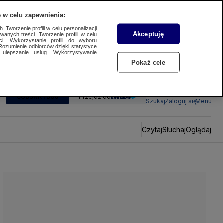
 w celu zapewnienia:
 Tworzenie profili w celu personalizacji
Akceptuję
wanych treści. Tworzenie profili w celu
ci. Wykorzystanie profili do wyboru
Rozumienie odbiorców dzięki statystyce
ulepszanie usług. Wykorzystywanie
Pokaż cele
SUBSKRYBUJ
Przejdź do
Szukaj
Zaloguj się
Menu
Czytaj
Słuchaj
Oglądaj