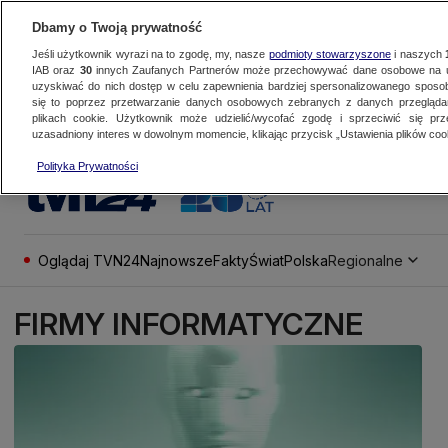
Dbamy o Twoją prywatność
Jeśli użytkownik wyrazi na to zgodę, my, nasze
podmioty stowarzyszone
i naszych
IAB oraz
30
innych Zaufanych Partnerów może przechowywać dane osobowe na ur
uzyskiwać do nich dostęp w celu zapewnienia bardziej spersonalizowanego sposo
się to poprzez przetwarzanie danych osobowych zebranych z danych przegląd
plikach cookie. Użytkownik może udzielić/wycofać zgodę i sprzeciwić się pr
uzasadniony interes w dowolnym momencie, klikając przycisk „Ustawienia plików cook
Polityka Prywatności
Oglądaj TVN24
Najnowsze
Fakty
Świat
Polska
Regionalne
FIRMY INFORMATYCZNE