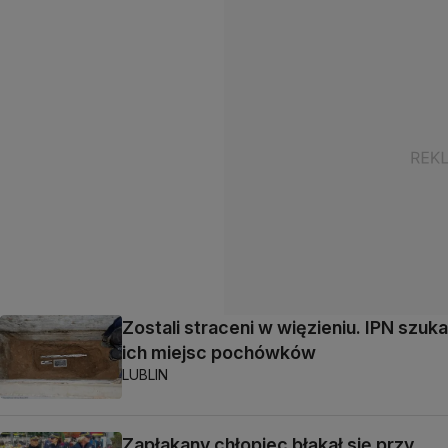
Zostali straceni w więzieniu. IPN szuka
ich miejsc pochówków
LUBLIN
Zapłakany chłopiec błąkał się przy