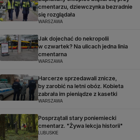
cmentarzu, dziewczynka bezradnie
się rozglądała
WARSZAWA
Jak dojechać do nekropolii
w czwartek? Na ulicach jedna linia
cmentarna
WARSZAWA
Harcerze sprzedawali znicze,
by zarobić na letni obóz. Kobieta
zabrała im pieniądze z kasetki
WARSZAWA
Posprzątali stary poniemiecki
cmentarz. "Żywa lekcja historii"
LUBUSKIE