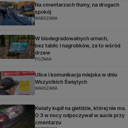
Na cmentarzach tłumy, na drogach
spokój
WARSZAWA
W biodegradowalnych urnach,
bez tablic i nagrobków, za to wśród
drzew
POZNAŃ
Ulice i komunikacja miejska w dniu
Wszystkich Świętych
WARSZAWA
Kwiaty kupił na giełdzie, której nie ma.
O 3 w nocy odpoczywał w aucie przy
cmentarzu