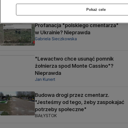
POZNAŃ
Pokaż cele
Profanacja "polskiego cmentarza"
w Ukrainie? Nieprawda
Gabriela Sieczkowska
"Lewactwo chce usunąć pomnik
żołnierza spod Monte Cassino"?
Nieprawda
Jan Kunert
Budowa drogi przez cmentarz.
"Jesteśmy od tego, żeby zaspokajać
potrzeby społeczne"
BIAŁYSTOK