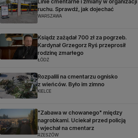
Linie cmentarne i zmiany w organizacji
ruchu. Sprawdź, jak dojechać
WARSZAWA
Ksiądz zażądał 700 zł za pogrzeb.
Kardynał Grzegorz Ryś przeprosił
rodzinę zmarłego
ŁÓDŹ
Rozpalili na cmentarzu ognisko
z wieńców. Było im zimno
KIELCE
"Zabawa w chowanego" między
nagrobkami. Uciekał przed policją
i wjechał na cmentarz
RZESZÓW