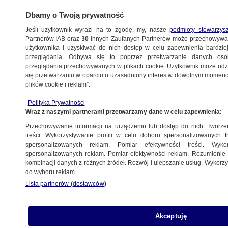
Dbamy o Twoją prywatność
Jeśli użytkownik wyrazi na to zgodę, my, nasze
podmioty stowarzys
Partnerów IAB oraz
30
innych Zaufanych Partnerów może przechowywa
użytkownika i uzyskiwać do nich dostęp w celu zapewnienia bardzi
przeglądania. Odbywa się to poprzez przetwarzanie danych os
przeglądania przechowywanych w plikach cookie. Użytkownik może udzie
CMENTARZE
się przetwarzaniu w oparciu o uzasadniony interes w dowolnym momencie
plików cookie i reklam”.
Wyszła z cmentarza z wielkim
00:30
workiem. Widok zaniepokoił świadka
Polityka Prywatności
Wraz z naszymi partnerami przetwarzamy dane w celu zapewnienia:
TRÓJMIASTO
Przechowywanie informacji na urządzeniu lub dostęp do nich. Tworzeni
treści. Wykorzystywanie profili w celu doboru spersonalizowanych tr
spersonalizowanych reklam. Pomiar efektywności treści. Wyko
Zniszczyli nagrobki i przydrożną
spersonalizowanych reklam. Pomiar efektywności reklam. Rozumienie o
figurę. Podejrzani z zakazem zbliżania
kombinacji danych z różnych źródeł. Rozwój i ulepszanie usług. Wykor
do wyboru reklam.
się do cmentarzy
Lista partnerów (dostawców)
KUJAWSKO-POMORSKIE
Wykopał urnę z prochami ojca i wiózł
Akceptuję
ją tramwajem